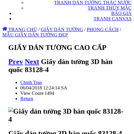
TRANH DÁN TƯỜNG THÁC NƯỚC
TRANH THỦY MẶC
BÁO GIÁ
TRANH CANVAS
TRANG CHỦ
/
GIẤY DÁN TƯỜNG
/
PHONG CÁCH
/
MẪU GIẤY DÁN TƯỜNG ĐẸP
GIẤY DÁN TƯỜNG CAO CẤP
Prev
Next
Giấy dán tường 3D hàn
quốc 83128-4
Chinh Tran
06/04/2018 12:24:14 SA
View Count 1494
Return
Giấy dán tường 3D hàn quốc 83128-4