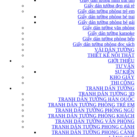
Giấy dán tường hình trái tim
Giấy dán tường đẹp giá rẻ
Giấy dán tường phòng trẻ em
Giấy dán tường phòng bé trai
Giấy dán tường phòng bé gái
Giấy dán tường văn phòng
Giấy dán tường karaoke
Giấy dán tường phòng bếp
Giấy dán tường phòng đọc sách
VẢI DÁN TƯỜNG
THIẾT KẾ NỘI THẤT
GIỚI THIỆU
TƯ VẤN
SỰ KIỆN
KHO GIẤY
THI CÔNG
TRANH DÁN TƯỜNG
TRANH DÁN TƯỜNG 3D
TRANH DÁN TƯỜNG HÀN QUỐC
TRANH DÁN TƯỜNG PHÒNG TRẺ EM
TRANH DÁN TƯỜNG PHÒNG NGỦ
TRANH DÁN TƯỜNG PHÒNG KHÁCH
TRANH DÁN TƯỜNG VĂN PHÒNG
TRANH DÁN TƯỜNG PHONG CẢNH
TRANH DÁN TƯỜNG PHONG CẢNH