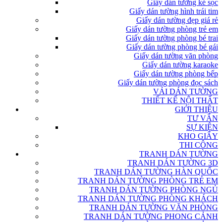
Giấy dán tường kẻ sọc
Giấy dán tường hình trái tim
Giấy dán tường đẹp giá rẻ
Giấy dán tường phòng trẻ em
Giấy dán tường phòng bé trai
Giấy dán tường phòng bé gái
Giấy dán tường văn phòng
Giấy dán tường karaoke
Giấy dán tường phòng bếp
Giấy dán tường phòng đọc sách
VẢI DÁN TƯỜNG
THIẾT KẾ NỘI THẤT
GIỚI THIỆU
TƯ VẤN
SỰ KIỆN
KHO GIẤY
THI CÔNG
TRANH DÁN TƯỜNG
TRANH DÁN TƯỜNG 3D
TRANH DÁN TƯỜNG HÀN QUỐC
TRANH DÁN TƯỜNG PHÒNG TRẺ EM
TRANH DÁN TƯỜNG PHÒNG NGỦ
TRANH DÁN TƯỜNG PHÒNG KHÁCH
TRANH DÁN TƯỜNG VĂN PHÒNG
TRANH DÁN TƯỜNG PHONG CẢNH