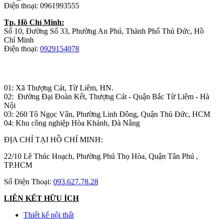
Điện thoại: 0961993555
Tp. Hồ Chí Minh:
Số 10, Đường Số 33, Phường An Phú, Thành Phố Thủ Đức, Hồ
Chí Minh
Điện thoại:
0929154078
Nhà máy sản xuất đồ gỗ:
01: Xã Thượng Cát, Từ Liêm, HN.
02: Đường Đại Đoàn Kết, Thượng Cát - Quận Bắc Từ Liêm - Hà
Nội
03: 260 Tô Ngọc Vân, Phường Linh Đông, Quận Thủ Đức, HCM
04: Khu công nghiệp Hòa Khánh, Đà Nẵng
ĐỊA CHỈ TẠI HỒ CHÍ MINH:
22/10 Lê Thúc Hoạch, Phường Phú Thọ Hòa, Quận Tân Phú ,
TP.HCM
Số Điện Thoại:
093.627.78.28
LIÊN KẾT HỮU ÍCH
Thiết kế nội thất