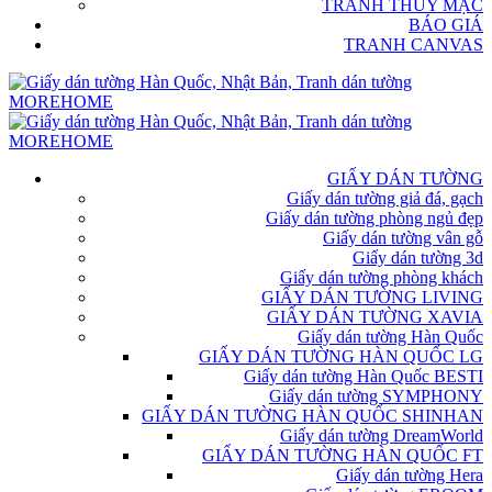
TRANH THỦY MẶC
BÁO GIÁ
TRANH CANVAS
GIẤY DÁN TƯỜNG
Giấy dán tường giả đá, gạch
Giấy dán tường phòng ngủ đẹp
Giấy dán tường vân gỗ
Giấy dán tường 3d
Giấy dán tường phòng khách
GIẤY DÁN TƯỜNG LIVING
GIẤY DÁN TƯỜNG XAVIA
Giấy dán tường Hàn Quốc
GIẤY DÁN TƯỜNG HÀN QUỐC LG
Giấy dán tường Hàn Quốc BESTI
Giấy dán tường SYMPHONY
GIẤY DÁN TƯỜNG HÀN QUỐC SHINHAN
Giấy dán tường DreamWorld
GIẤY DÁN TƯỜNG HÀN QUỐC FT
Giấy dán tường Hera