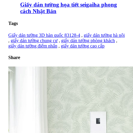
Giấy dán tường họa tiết seigaiha phong
cách Nhật Bản
Tags
Giấy dán tường 3D hàn quốc 83128-4
,
giấy dán tường hà nội
,
giấy dán tường chung cư
,
giấy dán tường phòng khách
,
giấy dán tường điểm nhấn
,
giấy dán tường cao cấp
Share