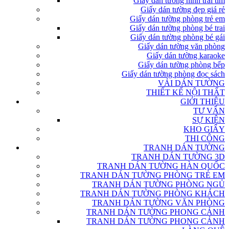
Giấy dán tường hình trái tim
Giấy dán tường đẹp giá rẻ
Giấy dán tường phòng trẻ em
Giấy dán tường phòng bé trai
Giấy dán tường phòng bé gái
Giấy dán tường văn phòng
Giấy dán tường karaoke
Giấy dán tường phòng bếp
Giấy dán tường phòng đọc sách
VẢI DÁN TƯỜNG
THIẾT KẾ NỘI THẤT
GIỚI THIỆU
TƯ VẤN
SỰ KIỆN
KHO GIẤY
THI CÔNG
TRANH DÁN TƯỜNG
TRANH DÁN TƯỜNG 3D
TRANH DÁN TƯỜNG HÀN QUỐC
TRANH DÁN TƯỜNG PHÒNG TRẺ EM
TRANH DÁN TƯỜNG PHÒNG NGỦ
TRANH DÁN TƯỜNG PHÒNG KHÁCH
TRANH DÁN TƯỜNG VĂN PHÒNG
TRANH DÁN TƯỜNG PHONG CẢNH
TRANH DÁN TƯỜNG PHONG CẢNH