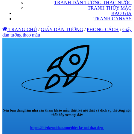
TRANH DÁN TƯỜNG THÁC NƯỚC
TRANH THỦY MẶC
BÁO GIÁ
TRANH CANVAS
TRANG CHỦ
/
GIẤY DÁN TƯỜNG
/
PHONG CÁCH
/
Giấy
dán tường theo màu
Nếu bạn đang làm nhà cần tham khảo mẫu thiết kế nội thất và dịch vụ thi công nội
thất hãy xem tại đây
https://thietkenoithat.com/thiet-ke-noi-that-dep