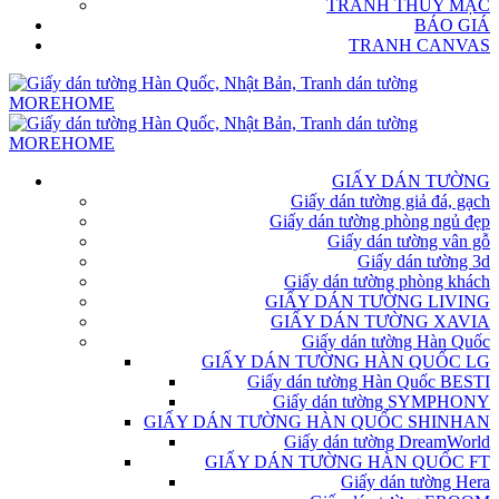
TRANH THỦY MẶC
BÁO GIÁ
TRANH CANVAS
GIẤY DÁN TƯỜNG
Giấy dán tường giả đá, gạch
Giấy dán tường phòng ngủ đẹp
Giấy dán tường vân gỗ
Giấy dán tường 3d
Giấy dán tường phòng khách
GIẤY DÁN TƯỜNG LIVING
GIẤY DÁN TƯỜNG XAVIA
Giấy dán tường Hàn Quốc
GIẤY DÁN TƯỜNG HÀN QUỐC LG
Giấy dán tường Hàn Quốc BESTI
Giấy dán tường SYMPHONY
GIẤY DÁN TƯỜNG HÀN QUỐC SHINHAN
Giấy dán tường DreamWorld
GIẤY DÁN TƯỜNG HÀN QUỐC FT
Giấy dán tường Hera