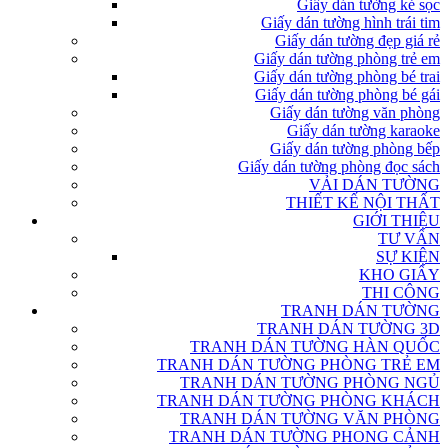
Giấy dán tường kẻ sọc
Giấy dán tường hình trái tim
Giấy dán tường đẹp giá rẻ
Giấy dán tường phòng trẻ em
Giấy dán tường phòng bé trai
Giấy dán tường phòng bé gái
Giấy dán tường văn phòng
Giấy dán tường karaoke
Giấy dán tường phòng bếp
Giấy dán tường phòng đọc sách
VẢI DÁN TƯỜNG
THIẾT KẾ NỘI THẤT
GIỚI THIỆU
TƯ VẤN
SỰ KIỆN
KHO GIẤY
THI CÔNG
TRANH DÁN TƯỜNG
TRANH DÁN TƯỜNG 3D
TRANH DÁN TƯỜNG HÀN QUỐC
TRANH DÁN TƯỜNG PHÒNG TRẺ EM
TRANH DÁN TƯỜNG PHÒNG NGỦ
TRANH DÁN TƯỜNG PHÒNG KHÁCH
TRANH DÁN TƯỜNG VĂN PHÒNG
TRANH DÁN TƯỜNG PHONG CẢNH