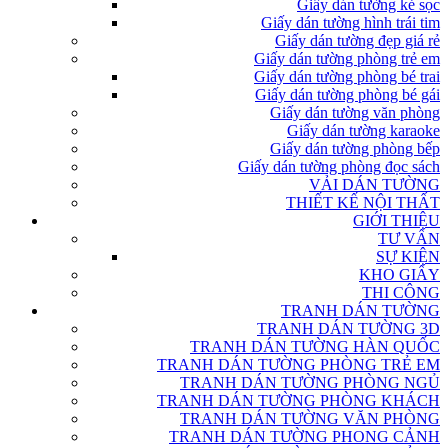
Giấy dán tường kẻ sọc
Giấy dán tường hình trái tim
Giấy dán tường đẹp giá rẻ
Giấy dán tường phòng trẻ em
Giấy dán tường phòng bé trai
Giấy dán tường phòng bé gái
Giấy dán tường văn phòng
Giấy dán tường karaoke
Giấy dán tường phòng bếp
Giấy dán tường phòng đọc sách
VẢI DÁN TƯỜNG
THIẾT KẾ NỘI THẤT
GIỚI THIỆU
TƯ VẤN
SỰ KIỆN
KHO GIẤY
THI CÔNG
TRANH DÁN TƯỜNG
TRANH DÁN TƯỜNG 3D
TRANH DÁN TƯỜNG HÀN QUỐC
TRANH DÁN TƯỜNG PHÒNG TRẺ EM
TRANH DÁN TƯỜNG PHÒNG NGỦ
TRANH DÁN TƯỜNG PHÒNG KHÁCH
TRANH DÁN TƯỜNG VĂN PHÒNG
TRANH DÁN TƯỜNG PHONG CẢNH