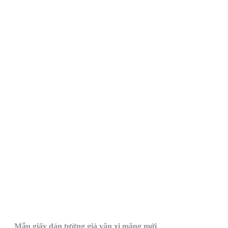
Mẫu giấy dán tường giả vân xi măng mới