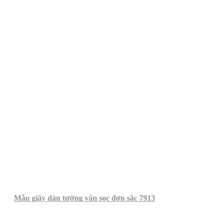
Mẫu giấy dán tường vân sọc đơn sắc 7913