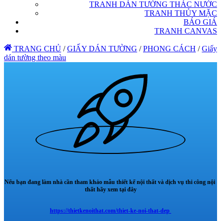
TRANH DÁN TƯỜNG THÁC NƯỚC
TRANH THỦY MẶC
BÁO GIÁ
TRANH CANVAS
TRANG CHỦ
/
GIẤY DÁN TƯỜNG
/
PHONG CÁCH
/
Giấy
dán tường theo màu
Nếu bạn đang làm nhà cần tham khảo mẫu thiết kế nội thất và dịch vụ thi công nội
thất hãy xem tại đây
https://thietkenoithat.com/thiet-ke-noi-that-dep