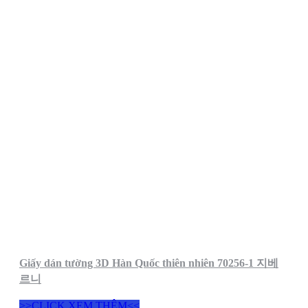
Giấy dán tường 3D Hàn Quốc thiên nhiên 70256-1 지베
르니
>>CLICK XEM THÊM<<