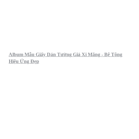
Album Mẫu Giấy Dán Tường Giả Xi Măng - Bê Tông
Hiệu Ứng Đẹp