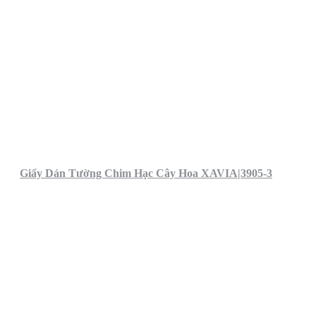
Giấy Dán Tường Chim Hạc Cây Hoa XAVIA|3905-3