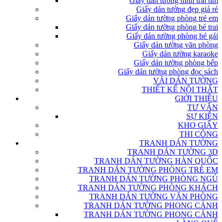
Giấy dán tường hình trái tim
Giấy dán tường đẹp giá rẻ
Giấy dán tường phòng trẻ em
Giấy dán tường phòng bé trai
Giấy dán tường phòng bé gái
Giấy dán tường văn phòng
Giấy dán tường karaoke
Giấy dán tường phòng bếp
Giấy dán tường phòng đọc sách
VẢI DÁN TƯỜNG
THIẾT KẾ NỘI THẤT
GIỚI THIỆU
TƯ VẤN
SỰ KIỆN
KHO GIẤY
THI CÔNG
TRANH DÁN TƯỜNG
TRANH DÁN TƯỜNG 3D
TRANH DÁN TƯỜNG HÀN QUỐC
TRANH DÁN TƯỜNG PHÒNG TRẺ EM
TRANH DÁN TƯỜNG PHÒNG NGỦ
TRANH DÁN TƯỜNG PHÒNG KHÁCH
TRANH DÁN TƯỜNG VĂN PHÒNG
TRANH DÁN TƯỜNG PHONG CẢNH
TRANH DÁN TƯỜNG PHONG CẢNH