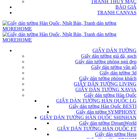
TRANH THỦY MẶC
BÁO GIÁ
TRANH CANVAS
GIẤY DÁN TƯỜNG
Giấy dán tường giả đá, gạch
Giấy dán tường phòng ngủ đẹp
Giấy dán tường vân gỗ
Giấy dán tường 3d
Giấy dán tường phòng khách
GIẤY DÁN TƯỜNG LIVING
GIẤY DÁN TƯỜNG XAVIA
Giấy dán tường Hàn Quốc
GIẤY DÁN TƯỜNG HÀN QUỐC LG
Giấy dán tường Hàn Quốc BESTI
Giấy dán tường SYMPHONY
GIẤY DÁN TƯỜNG HÀN QUỐC SHINHAN
Giấy dán tường DreamWorld
GIẤY DÁN TƯỜNG HÀN QUỐC FT
Giấy dán tường Hera