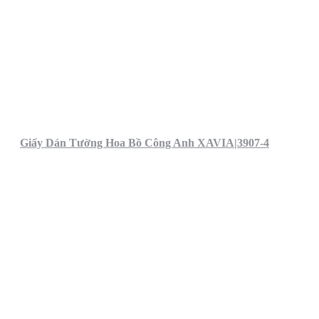
Giấy Dán Tường Hoa Bồ Công Anh XAVIA|3907-4