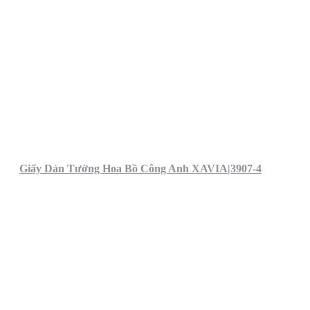
Giấy Dán Tường Hoa Bồ Công Anh XAVIA|3907-4