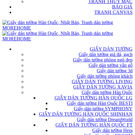
TRANH THỦY MẶC
BÁO GIÁ
TRANH CANVAS
GIẤY DÁN TƯỜNG
Giấy dán tường giả đá, gạch
Giấy dán tường phòng ngủ đẹp
Giấy dán tường vân gỗ
Giấy dán tường 3d
Giấy dán tường phòng khách
GIẤY DÁN TƯỜNG LIVING
GIẤY DÁN TƯỜNG XAVIA
Giấy dán tường Hàn Quốc
GIẤY DÁN TƯỜNG HÀN QUỐC LG
Giấy dán tường Hàn Quốc BESTI
Giấy dán tường SYMPHONY
GIẤY DÁN TƯỜNG HÀN QUỐC SHINHAN
Giấy dán tường DreamWorld
GIẤY DÁN TƯỜNG HÀN QUỐC FT
Giấy dán tường Hera