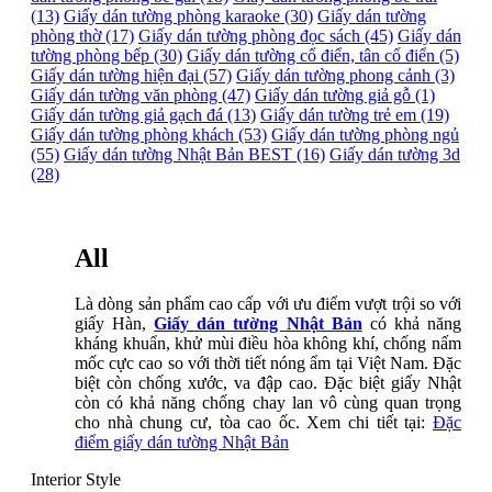
(13)
Giấy dán tường phòng karaoke (30)
Giấy dán tường
phòng thờ (17)
Giấy dán tường phòng đọc sách (45)
Giấy dán
tường phòng bếp (30)
Giấy dán tường cổ điển, tân cổ điển (5)
Giấy dán tường hiện đại (57)
Giấy dán tường phong cảnh (3)
Giấy dán tường văn phòng (47)
Giấy dán tường giả gỗ (1)
Giấy dán tường giả gạch đá (13)
Giấy dán tường trẻ em (19)
Giấy dán tường phòng khách (53)
Giấy dán tường phòng ngủ
(55)
Giấy dán tường Nhật Bản BEST (16)
Giấy dán tường 3d
(28)
All
Là dòng sản phẩm cao cấp với ưu điểm vượt trội so với
giấy Hàn,
Giấy dán tường Nhật Bản
có khả năng
kháng khuẩn, khử mùi điều hòa không khí, chống nấm
mốc cực cao so với thời tiết nóng ẩm tại Việt Nam. Đặc
biệt còn chống xước, va đập cao. Đặc biệt giấy Nhật
còn có khả năng chống chay lan vô cùng quan trọng
cho nhà chung cư, tòa cao ốc. Xem chi tiết tại:
Đặc
điểm giấy dán tường Nhật Bản
Interior Style