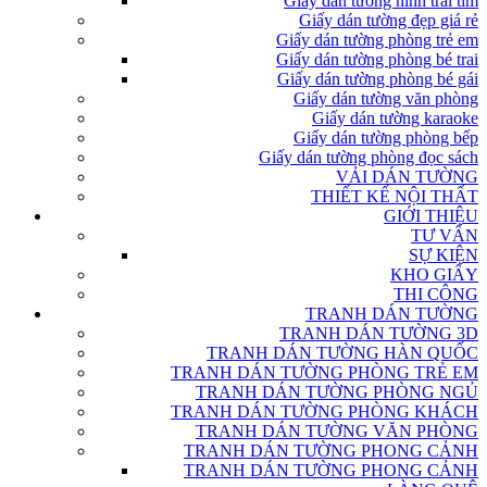
Giấy dán tường hình trái tim
Giấy dán tường đẹp giá rẻ
Giấy dán tường phòng trẻ em
Giấy dán tường phòng bé trai
Giấy dán tường phòng bé gái
Giấy dán tường văn phòng
Giấy dán tường karaoke
Giấy dán tường phòng bếp
Giấy dán tường phòng đọc sách
VẢI DÁN TƯỜNG
THIẾT KẾ NỘI THẤT
GIỚI THIỆU
TƯ VẤN
SỰ KIỆN
KHO GIẤY
THI CÔNG
TRANH DÁN TƯỜNG
TRANH DÁN TƯỜNG 3D
TRANH DÁN TƯỜNG HÀN QUỐC
TRANH DÁN TƯỜNG PHÒNG TRẺ EM
TRANH DÁN TƯỜNG PHÒNG NGỦ
TRANH DÁN TƯỜNG PHÒNG KHÁCH
TRANH DÁN TƯỜNG VĂN PHÒNG
TRANH DÁN TƯỜNG PHONG CẢNH
TRANH DÁN TƯỜNG PHONG CẢNH