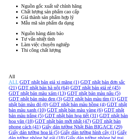
Nguồn gốc xuất sứ chính hãng
Chất lượng sản phẩm cao cấp
Giá thành sản phẩm hợp lý
Mẫu mã sản phẩm đa dạng
Nguồn hàng đảm bảo
Tư vấn nhiệt tình
Làm việc chuyên nghiệp
Thi công chất lượng
All
ALL
GDT nhật bản giả xi măng (1)
GDT nhật bản đơn sắc
(21)
GDT nhật bản hà nội (64)
GDT nhật bản giá rẻ (45)
GDT nhật bản màu xám (13)
GDT nhật bản màu nâu (5)
GDT nhật bản màu đen (3)
GDT nhật bản màu tím (1)
GDT
nhật bản màu đỏ (0)
GDT nhật bản màu hồng (4)
GDT nhật
bản màu xanh (10)
GDT nhật bản màu vàng (6)
GDT nhật
bản màu trắng (5)
GDT nhật bản họa tiết (31)
GDT nhật bản
hoa văn (18)
GDT nhật bản mới nhất (47)
GDT nhật bản
phong cách (41)
Giấy dán tường Nhật Bản BIGACE (29)
Giấy dán tường hoa lá (5)
Giấy dán tường hình cây (1)
Giấy
dán tường phòng bé gái (18)
Giấy dán tường phòng bé trai