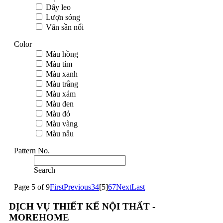
Dây leo
Lượn sóng
Vân sần nổi
Color
Màu hồng
Màu tím
Màu xanh
Màu trắng
Màu xám
Màu đen
Màu đỏ
Màu vàng
Màu nâu
Pattern No.
Search
Page 5 of 9
First
Previous
3
4
[5]
6
7
Next
Last
DỊCH VỤ THIẾT KẾ NỘI THẤT -
MOREHOME