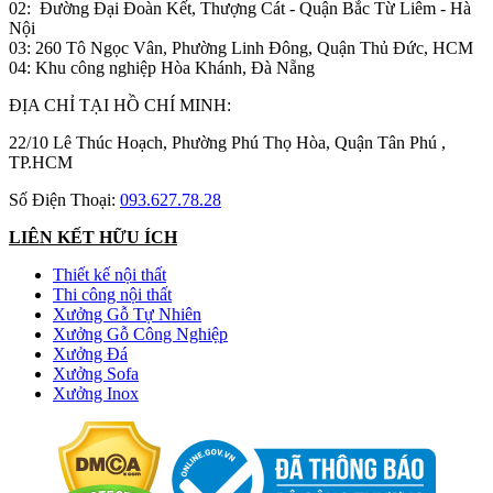
02: Đường Đại Đoàn Kết, Thượng Cát - Quận Bắc Từ Liêm - Hà
Nội
03: 260 Tô Ngọc Vân, Phường Linh Đông, Quận Thủ Đức, HCM
04: Khu công nghiệp Hòa Khánh, Đà Nẵng
ĐỊA CHỈ TẠI HỒ CHÍ MINH:
22/10 Lê Thúc Hoạch, Phường Phú Thọ Hòa, Quận Tân Phú ,
TP.HCM
Số Điện Thoại:
093.627.78.28
LIÊN KẾT HỮU ÍCH
Thiết kế nội thất
Thi công nội thất
Xưởng Gỗ Tự Nhiên
Xưởng Gỗ Công Nghiệp
Xưởng Đá
Xưởng Sofa
Xưởng Inox