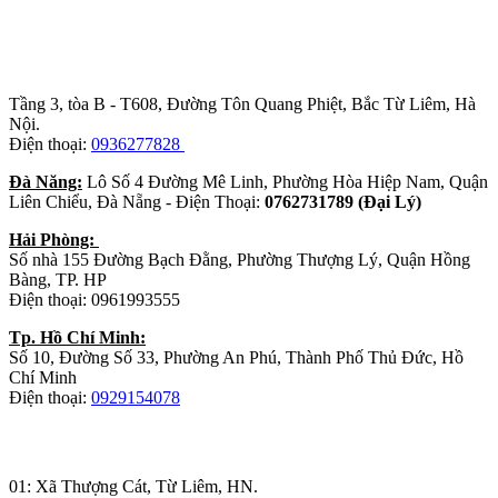
Trụ sở chính
:
Tầng 3, tòa B - T608, Đường Tôn Quang Phiệt, Bắc Từ Liêm, Hà
Nội.
Điện thoại:
0936277828
Đà Năng:
Lô Số 4 Đường Mê Linh, Phường Hòa Hiệp Nam, Quận
Liên Chiểu, Đà Nẵng - Điện Thoại:
0762731789 (Đại Lý)
Hải Phòng:
Số nhà 155 Đường Bạch Đằng, Phường Thượng Lý, Quận Hồng
Bàng, TP. HP
Điện thoại: 0961993555
Tp. Hồ Chí Minh:
Số 10, Đường Số 33, Phường An Phú, Thành Phố Thủ Đức, Hồ
Chí Minh
Điện thoại:
0929154078
Nhà máy sản xuất đồ gỗ:
01: Xã Thượng Cát, Từ Liêm, HN.