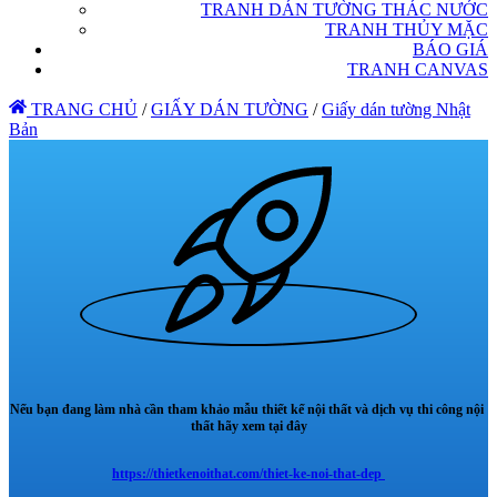
TRANH DÁN TƯỜNG THÁC NƯỚC
TRANH THỦY MẶC
BÁO GIÁ
TRANH CANVAS
TRANG CHỦ
/
GIẤY DÁN TƯỜNG
/
Giấy dán tường Nhật
Bản
Nếu bạn đang làm nhà cần tham khảo mẫu thiết kế nội thất và dịch vụ thi công nội
thất hãy xem tại đây
https://thietkenoithat.com/thiet-ke-noi-that-dep