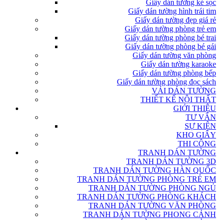
Giấy dán tường kẻ sọc
Giấy dán tường hình trái tim
Giấy dán tường đẹp giá rẻ
Giấy dán tường phòng trẻ em
Giấy dán tường phòng bé trai
Giấy dán tường phòng bé gái
Giấy dán tường văn phòng
Giấy dán tường karaoke
Giấy dán tường phòng bếp
Giấy dán tường phòng đọc sách
VẢI DÁN TƯỜNG
THIẾT KẾ NỘI THẤT
GIỚI THIỆU
TƯ VẤN
SỰ KIỆN
KHO GIẤY
THI CÔNG
TRANH DÁN TƯỜNG
TRANH DÁN TƯỜNG 3D
TRANH DÁN TƯỜNG HÀN QUỐC
TRANH DÁN TƯỜNG PHÒNG TRẺ EM
TRANH DÁN TƯỜNG PHÒNG NGỦ
TRANH DÁN TƯỜNG PHÒNG KHÁCH
TRANH DÁN TƯỜNG VĂN PHÒNG
TRANH DÁN TƯỜNG PHONG CẢNH