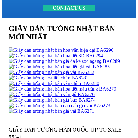
CONTACT US
GIẤY DÁN TƯỜNG NHẬT BẢN
MỚI NHẤT
GIẤY DÁN TƯỜNG HÀN QUỐC UP TO SALE
55%!