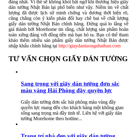
đáng nhất. Vì thế sẽ không khỏi bất ngờ khi thương hiệu giấy
dán tường Nhật Bản lại phổ biến như vậy. Niềm tin về chất
lượng đã được lịch sử minh chứng và đương thời hiện rõ,
cũng chẳng còn ý kiến phản đối hay chê bai về chất lượng
giấy dán tường Nhật Bản chính hãng. Đừng quá lo lắng về
giá thành bởi Morehome tin rằng, chất lượng sản phẩm hoàn
toàn xứng đáng với đồng tiền mà bạn bỏ ra. Bạn có thể tham
khảo thêm nhiều sản phẩm giấy dán tường Nhật Bản được
nhập khẩu chính hãng tại
http://giaydantuongnhatban.com
TƯ VẤN CHỌN GIẤY DÁN TƯỜNG
Sang trọng với giấy dán tường đơn sắc
màu vàng Hải Phòng đầy quyền lực
Giấy dán tường đơn sắc hải phòng màu vàng đầy
quyền lực mang đến cho khách hàng một không gian
sống sang trọng mà đầy tinh tế. Liên hệ với giấy dán
tường Morehome theo hotline...
Trang trí nhà đẹp với giấy dán tường