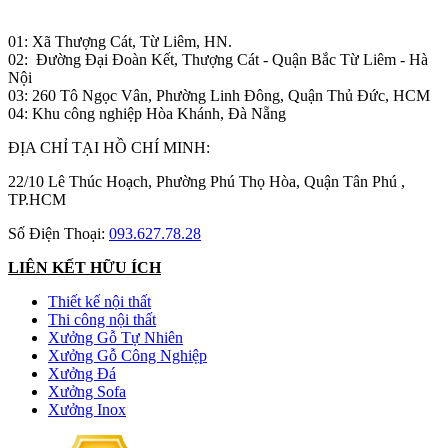
Nhà máy sản xuất đồ gỗ:
01: Xã Thượng Cát, Từ Liêm, HN.
02: Đường Đại Đoàn Kết, Thượng Cát - Quận Bắc Từ Liêm - Hà
Nội
03: 260 Tô Ngọc Vân, Phường Linh Đông, Quận Thủ Đức, HCM
04: Khu công nghiệp Hòa Khánh, Đà Nẵng
ĐỊA CHỈ TẠI HỒ CHÍ MINH:
22/10 Lê Thúc Hoạch, Phường Phú Thọ Hòa, Quận Tân Phú ,
TP.HCM
Số Điện Thoại:
093.627.78.28
LIÊN KẾT HỮU ÍCH
Thiết kế nội thất
Thi công nội thất
Xưởng Gỗ Tự Nhiên
Xưởng Gỗ Công Nghiệp
Xưởng Đá
Xưởng Sofa
Xưởng Inox