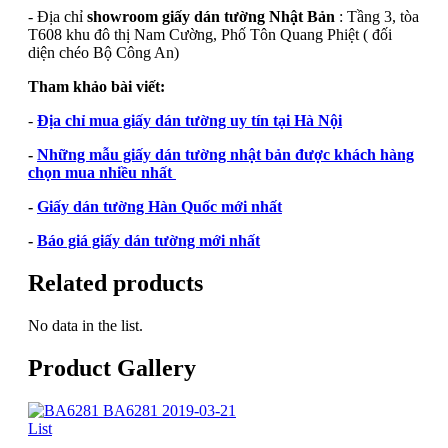
- Địa chỉ
showroom giấy dán tường Nhật Bản
: Tầng 3, tòa
T608 khu đô thị Nam Cường, Phố Tôn Quang Phiệt ( đối
diện chéo Bộ Công An)
Tham khảo bài viết:
-
Địa chỉ mua giấy dán tường uy tín tại Hà Nội
-
Những mẫu giấy dán tường nhật bản được khách hàng
chọn mua nhiều nhất
-
Giấy dán tường Hàn Quốc mới nhất
-
Báo giá giấy dán tường mới nhất
Related products
No data in the list.
Product Gallery
BA6281
2019-03-21
List