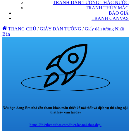
TRANH DÁN TƯỜNG THÁC NƯỚC
TRANH THỦY MẶC
BÁO GIÁ
TRANH CANVAS
TRANG CHỦ
/
GIẤY DÁN TƯỜNG
/
Giấy dán tường Nhật
Bản
Nếu bạn đang làm nhà cần tham khảo mẫu thiết kế nội thất và dịch vụ thi công nội
thất hãy xem tại đây
https://thietkenoithat.com/thiet-ke-noi-that-dep