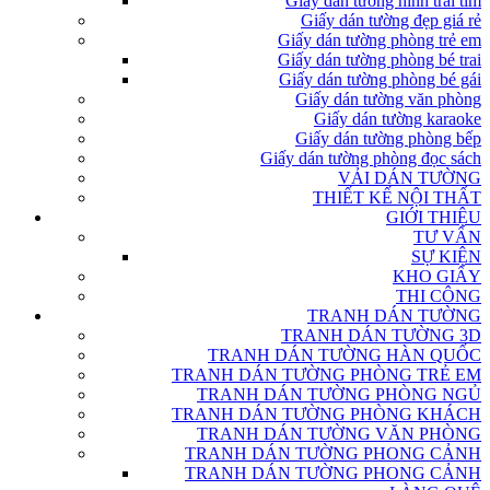
Giấy dán tường hình trái tim
Giấy dán tường đẹp giá rẻ
Giấy dán tường phòng trẻ em
Giấy dán tường phòng bé trai
Giấy dán tường phòng bé gái
Giấy dán tường văn phòng
Giấy dán tường karaoke
Giấy dán tường phòng bếp
Giấy dán tường phòng đọc sách
VẢI DÁN TƯỜNG
THIẾT KẾ NỘI THẤT
GIỚI THIỆU
TƯ VẤN
SỰ KIỆN
KHO GIẤY
THI CÔNG
TRANH DÁN TƯỜNG
TRANH DÁN TƯỜNG 3D
TRANH DÁN TƯỜNG HÀN QUỐC
TRANH DÁN TƯỜNG PHÒNG TRẺ EM
TRANH DÁN TƯỜNG PHÒNG NGỦ
TRANH DÁN TƯỜNG PHÒNG KHÁCH
TRANH DÁN TƯỜNG VĂN PHÒNG
TRANH DÁN TƯỜNG PHONG CẢNH
TRANH DÁN TƯỜNG PHONG CẢNH