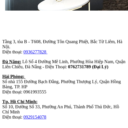
Trụ sở chính
:
Tầng 3, tòa B - T608, Đường Tôn Quang Phiệt, Bắc Từ Liêm, Hà
Nội.
Điện thoại:
0936277828
Đà Năng:
Lô Số 4 Đường Mê Linh, Phường Hòa Hiệp Nam, Quận
Liên Chiểu, Đà Nẵng - Điện Thoại:
0762731789 (Đại Lý)
Hải Phòng:
Số nhà 155 Đường Bạch Đằng, Phường Thượng Lý, Quận Hồng
Bàng, TP. HP
Điện thoại: 0961993555
Tp. Hồ Chí Minh:
Số 10, Đường Số 33, Phường An Phú, Thành Phố Thủ Đức, Hồ
Chí Minh
Điện thoại:
0929154078