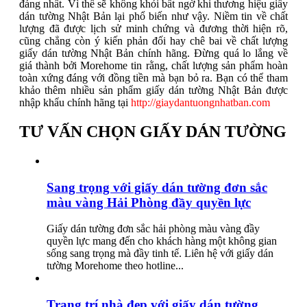
đáng nhất. Vì thế sẽ không khỏi bất ngờ khi thương hiệu giấy
dán tường Nhật Bản lại phổ biến như vậy. Niềm tin về chất
lượng đã được lịch sử minh chứng và đương thời hiện rõ,
cũng chẳng còn ý kiến phản đối hay chê bai về chất lượng
giấy dán tường Nhật Bản chính hãng. Đừng quá lo lắng về
giá thành bởi Morehome tin rằng, chất lượng sản phẩm hoàn
toàn xứng đáng với đồng tiền mà bạn bỏ ra. Bạn có thể tham
khảo thêm nhiều sản phẩm giấy dán tường Nhật Bản được
nhập khẩu chính hãng tại
http://giaydantuongnhatban.com
TƯ VẤN CHỌN GIẤY DÁN TƯỜNG
Sang trọng với giấy dán tường đơn sắc
màu vàng Hải Phòng đầy quyền lực
Giấy dán tường đơn sắc hải phòng màu vàng đầy
quyền lực mang đến cho khách hàng một không gian
sống sang trọng mà đầy tinh tế. Liên hệ với giấy dán
tường Morehome theo hotline...
Trang trí nhà đẹp với giấy dán tường