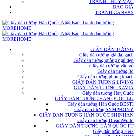
TRANH THỦY MẶC
BÁO GIÁ
TRANH CANVAS
GIẤY DÁN TƯỜNG
Giấy dán tường giả đá, gạch
Giấy dán tường phòng ngủ đẹp
Giấy dán tường vân gỗ
Giấy dán tường 3d
Giấy dán tường phòng khách
GIẤY DÁN TƯỜNG LIVING
GIẤY DÁN TƯỜNG XAVIA
Giấy dán tường Hàn Quốc
GIẤY DÁN TƯỜNG HÀN QUỐC LG
Giấy dán tường Hàn Quốc BESTI
Giấy dán tường SYMPHONY
GIẤY DÁN TƯỜNG HÀN QUỐC SHINHAN
Giấy dán tường DreamWorld
GIẤY DÁN TƯỜNG HÀN QUỐC FT
Giấy dán tường Hera