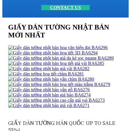
CONTACT US
GIẤY DÁN TƯỜNG NHẬT BẢN
MỚI NHẤT
GIẤY DÁN TƯỜNG HÀN QUỐC UP TO SALE
55%!