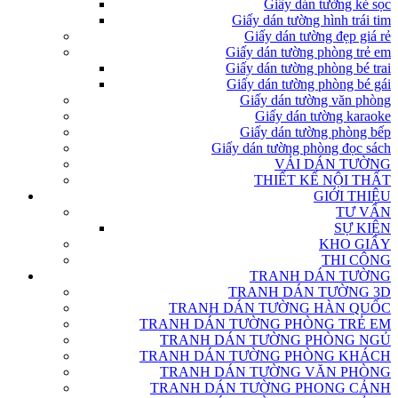
Giấy dán tường kẻ sọc
Giấy dán tường hình trái tim
Giấy dán tường đẹp giá rẻ
Giấy dán tường phòng trẻ em
Giấy dán tường phòng bé trai
Giấy dán tường phòng bé gái
Giấy dán tường văn phòng
Giấy dán tường karaoke
Giấy dán tường phòng bếp
Giấy dán tường phòng đọc sách
VẢI DÁN TƯỜNG
THIẾT KẾ NỘI THẤT
GIỚI THIỆU
TƯ VẤN
SỰ KIỆN
KHO GIẤY
THI CÔNG
TRANH DÁN TƯỜNG
TRANH DÁN TƯỜNG 3D
TRANH DÁN TƯỜNG HÀN QUỐC
TRANH DÁN TƯỜNG PHÒNG TRẺ EM
TRANH DÁN TƯỜNG PHÒNG NGỦ
TRANH DÁN TƯỜNG PHÒNG KHÁCH
TRANH DÁN TƯỜNG VĂN PHÒNG
TRANH DÁN TƯỜNG PHONG CẢNH