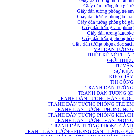
Giấy dán tường hình trái tim
Giấy dán tường đẹp giá rẻ
Giấy dán tường phòng trẻ em
Giấy dán tường phòng bé trai
Giấy dán tường phòng bé gái
Giấy dán tường văn phòng
Giấy dán tường karaoke
Giấy dán tường phòng bếp
Giấy dán tường phòng đọc sách
VẢI DÁN TƯỜNG
THIẾT KẾ NỘI THẤT
GIỚI THIỆU
TƯ VẤN
SỰ KIỆN
KHO GIẤY
THI CÔNG
TRANH DÁN TƯỜNG
TRANH DÁN TƯỜNG 3D
TRANH DÁN TƯỜNG HÀN QUỐC
TRANH DÁN TƯỜNG PHÒNG TRẺ EM
TRANH DÁN TƯỜNG PHÒNG NGỦ
TRANH DÁN TƯỜNG PHÒNG KHÁCH
TRANH DÁN TƯỜNG VĂN PHÒNG
TRANH DÁN TƯỜNG PHONG CẢNH
TRANH DÁN TƯỜNG PHONG CẢNH LÀNG QUÊ