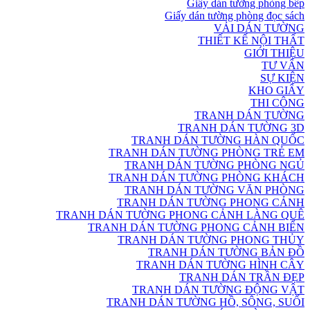
Giấy dán tường phòng bếp
Giấy dán tường phòng đọc sách
VẢI DÁN TƯỜNG
THIẾT KẾ NỘI THẤT
GIỚI THIỆU
TƯ VẤN
SỰ KIỆN
KHO GIẤY
THI CÔNG
TRANH DÁN TƯỜNG
TRANH DÁN TƯỜNG 3D
TRANH DÁN TƯỜNG HÀN QUỐC
TRANH DÁN TƯỜNG PHÒNG TRẺ EM
TRANH DÁN TƯỜNG PHÒNG NGỦ
TRANH DÁN TƯỜNG PHÒNG KHÁCH
TRANH DÁN TƯỜNG VĂN PHÒNG
TRANH DÁN TƯỜNG PHONG CẢNH
TRANH DÁN TƯỜNG PHONG CẢNH LÀNG QUÊ
TRANH DÁN TƯỜNG PHONG CẢNH BIỂN
TRANH DÁN TƯỜNG PHONG THỦY
TRANH DÁN TƯỜNG BẢN ĐỒ
TRANH DÁN TƯỜNG HÌNH CÂY
TRANH DÁN TRẦN ĐẸP
TRANH DÁN TƯỜNG ĐỘNG VẬT
TRANH DÁN TƯỜNG HỒ, SÔNG, SUỐI