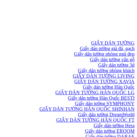
GIẤY DÁN TƯỜNG
Giấy dán tường giả đá, gạch
Giấy dán tường phòng ngủ đẹp
Giấy dán tường vân gỗ
Giấy dán tường 3d
Giấy dán tường phòng khách
GIẤY DÁN TƯỜNG LIVING
GIẤY DÁN TƯỜNG XAVIA
Giấy dán tường Hàn Quốc
GIẤY DÁN TƯỜNG HÀN QUỐC LG
Giấy dán tường Hàn Quốc BESTI
Giấy dán tường SYMPHONY
GIẤY DÁN TƯỜNG HÀN QUỐC SHINHAN
Giấy dán tường DreamWorld
GIẤY DÁN TƯỜNG HÀN QUỐC FT
Giấy dán tường Hera
Giấy dán tường EROOM
Giấy dán tường DARAE