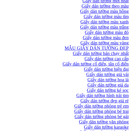
Giấy dán tường mới nhất
Giấy dán tường theo màu
Giấy dán tường màu hồng
Giấy dán tường màu tím
Giấy dán tường màu xanh
Giấy dán tường màu trắng
Giấy dán tường màu đỏ
Giấy dán tường màu đen
Giấy dán tường màu vàng
MẪU GIẤY DÁN TƯỜNG ĐẸP
Giấy dán tường bán chạy nhất
Giấy dán tường cao cấp
Giấy dán tường cổ điển, tân cổ điển
Giấy dán tường hiện đại
Giấy dán tường giả vải
Giấy dán tường hoa lá
Giấy dán tường giả da
Giấy dán tường kẻ sọc
Giấy dán tường hình trái tim
Giấy dán tường đẹp giá rẻ
Giấy dán tường phòng trẻ em
Giấy dán tường phòng bé trai
Giấy dán tường phòng bé gái
Giấy dán tường văn phòng
Giấy dán tường karaoke