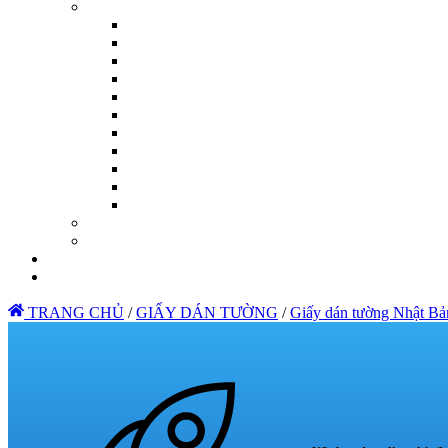
TRANG CHỦ
/
GIẤY DÁN TƯỜNG
/
Giấy dán tường Nhật Bả