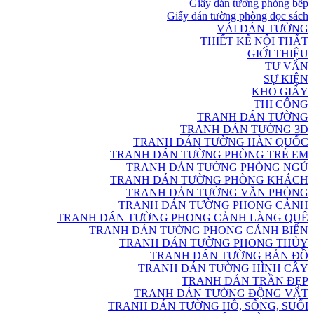
Giấy dán tường phòng bếp
Giấy dán tường phòng đọc sách
VẢI DÁN TƯỜNG
THIẾT KẾ NỘI THẤT
GIỚI THIỆU
TƯ VẤN
SỰ KIỆN
KHO GIẤY
THI CÔNG
TRANH DÁN TƯỜNG
TRANH DÁN TƯỜNG 3D
TRANH DÁN TƯỜNG HÀN QUỐC
TRANH DÁN TƯỜNG PHÒNG TRẺ EM
TRANH DÁN TƯỜNG PHÒNG NGỦ
TRANH DÁN TƯỜNG PHÒNG KHÁCH
TRANH DÁN TƯỜNG VĂN PHÒNG
TRANH DÁN TƯỜNG PHONG CẢNH
TRANH DÁN TƯỜNG PHONG CẢNH LÀNG QUÊ
TRANH DÁN TƯỜNG PHONG CẢNH BIỂN
TRANH DÁN TƯỜNG PHONG THỦY
TRANH DÁN TƯỜNG BẢN ĐỒ
TRANH DÁN TƯỜNG HÌNH CÂY
TRANH DÁN TRẦN ĐẸP
TRANH DÁN TƯỜNG ĐỘNG VẬT
TRANH DÁN TƯỜNG HỒ, SÔNG, SUỐI