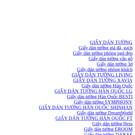
GIẤY DÁN TƯỜNG
Giấy dán tường giả đá, gạch
Giấy dán tường phòng ngủ đẹp
Giấy dán tường vân gỗ
Giấy dán tường 3d
Giấy dán tường phòng khách
GIẤY DÁN TƯỜNG LIVING
GIẤY DÁN TƯỜNG XAVIA
Giấy dán tường Hàn Quốc
GIẤY DÁN TƯỜNG HÀN QUỐC LG
Giấy dán tường Hàn Quốc BESTI
Giấy dán tường SYMPHONY
GIẤY DÁN TƯỜNG HÀN QUỐC SHINHAN
Giấy dán tường DreamWorld
GIẤY DÁN TƯỜNG HÀN QUỐC FT
Giấy dán tường Hera
Giấy dán tường EROOM
Giấy dán tường DARAE