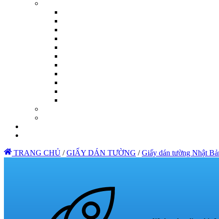
TRANG CHỦ
/
GIẤY DÁN TƯỜNG
/
Giấy dán tường Nhật Bả