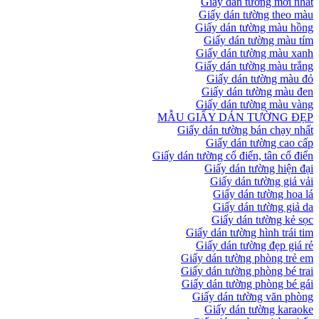
Giấy dán tường mới nhất
Giấy dán tường theo màu
Giấy dán tường màu hồng
Giấy dán tường màu tím
Giấy dán tường màu xanh
Giấy dán tường màu trắng
Giấy dán tường màu đỏ
Giấy dán tường màu đen
Giấy dán tường màu vàng
MẪU GIẤY DÁN TƯỜNG ĐẸP
Giấy dán tường bán chạy nhất
Giấy dán tường cao cấp
Giấy dán tường cổ điển, tân cổ điển
Giấy dán tường hiện đại
Giấy dán tường giả vải
Giấy dán tường hoa lá
Giấy dán tường giả da
Giấy dán tường kẻ sọc
Giấy dán tường hình trái tim
Giấy dán tường đẹp giá rẻ
Giấy dán tường phòng trẻ em
Giấy dán tường phòng bé trai
Giấy dán tường phòng bé gái
Giấy dán tường văn phòng
Giấy dán tường karaoke