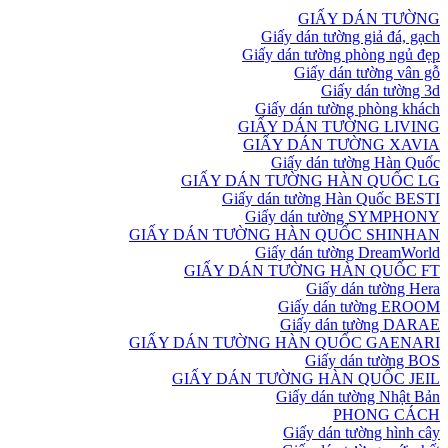
GIẤY DÁN TƯỜNG
Giấy dán tường giả đá, gạch
Giấy dán tường phòng ngủ đẹp
Giấy dán tường vân gỗ
Giấy dán tường 3d
Giấy dán tường phòng khách
GIẤY DÁN TƯỜNG LIVING
GIẤY DÁN TƯỜNG XAVIA
Giấy dán tường Hàn Quốc
GIẤY DÁN TƯỜNG HÀN QUỐC LG
Giấy dán tường Hàn Quốc BESTI
Giấy dán tường SYMPHONY
GIẤY DÁN TƯỜNG HÀN QUỐC SHINHAN
Giấy dán tường DreamWorld
GIẤY DÁN TƯỜNG HÀN QUỐC FT
Giấy dán tường Hera
Giấy dán tường EROOM
Giấy dán tường DARAE
GIẤY DÁN TƯỜNG HÀN QUỐC GAENARI
Giấy dán tường BOS
GIẤY DÁN TƯỜNG HÀN QUỐC JEIL
Giấy dán tường Nhật Bản
PHONG CÁCH
Giấy dán tường hình cây