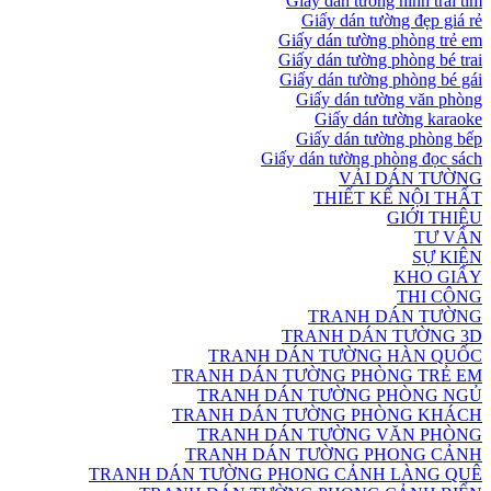
Giấy dán tường hình trái tim
Giấy dán tường đẹp giá rẻ
Giấy dán tường phòng trẻ em
Giấy dán tường phòng bé trai
Giấy dán tường phòng bé gái
Giấy dán tường văn phòng
Giấy dán tường karaoke
Giấy dán tường phòng bếp
Giấy dán tường phòng đọc sách
VẢI DÁN TƯỜNG
THIẾT KẾ NỘI THẤT
GIỚI THIỆU
TƯ VẤN
SỰ KIỆN
KHO GIẤY
THI CÔNG
TRANH DÁN TƯỜNG
TRANH DÁN TƯỜNG 3D
TRANH DÁN TƯỜNG HÀN QUỐC
TRANH DÁN TƯỜNG PHÒNG TRẺ EM
TRANH DÁN TƯỜNG PHÒNG NGỦ
TRANH DÁN TƯỜNG PHÒNG KHÁCH
TRANH DÁN TƯỜNG VĂN PHÒNG
TRANH DÁN TƯỜNG PHONG CẢNH
TRANH DÁN TƯỜNG PHONG CẢNH LÀNG QUÊ