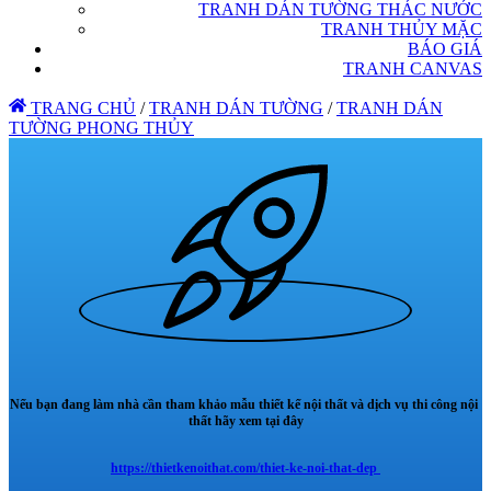
TRANH DÁN TƯỜNG THÁC NƯỚC
TRANH THỦY MẶC
BÁO GIÁ
TRANH CANVAS
TRANG CHỦ
/
TRANH DÁN TƯỜNG
/
TRANH DÁN
TƯỜNG PHONG THỦY
Nếu bạn đang làm nhà cần tham khảo mẫu thiết kế nội thất và dịch vụ thi công nội
thất hãy xem tại đây
https://thietkenoithat.com/thiet-ke-noi-that-dep