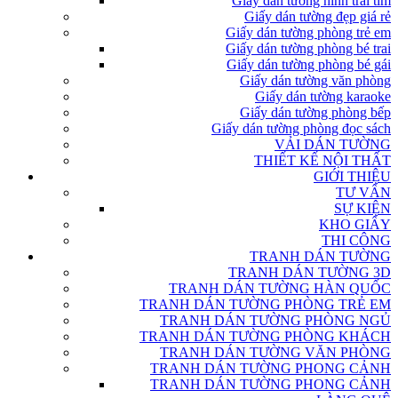
Giấy dán tường hình trái tim
Giấy dán tường đẹp giá rẻ
Giấy dán tường phòng trẻ em
Giấy dán tường phòng bé trai
Giấy dán tường phòng bé gái
Giấy dán tường văn phòng
Giấy dán tường karaoke
Giấy dán tường phòng bếp
Giấy dán tường phòng đọc sách
VẢI DÁN TƯỜNG
THIẾT KẾ NỘI THẤT
GIỚI THIỆU
TƯ VẤN
SỰ KIỆN
KHO GIẤY
THI CÔNG
TRANH DÁN TƯỜNG
TRANH DÁN TƯỜNG 3D
TRANH DÁN TƯỜNG HÀN QUỐC
TRANH DÁN TƯỜNG PHÒNG TRẺ EM
TRANH DÁN TƯỜNG PHÒNG NGỦ
TRANH DÁN TƯỜNG PHÒNG KHÁCH
TRANH DÁN TƯỜNG VĂN PHÒNG
TRANH DÁN TƯỜNG PHONG CẢNH
TRANH DÁN TƯỜNG PHONG CẢNH