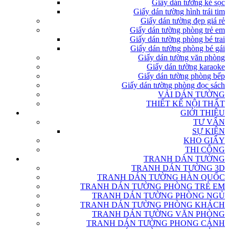
Giấy dán tường kẻ sọc
Giấy dán tường hình trái tim
Giấy dán tường đẹp giá rẻ
Giấy dán tường phòng trẻ em
Giấy dán tường phòng bé trai
Giấy dán tường phòng bé gái
Giấy dán tường văn phòng
Giấy dán tường karaoke
Giấy dán tường phòng bếp
Giấy dán tường phòng đọc sách
VẢI DÁN TƯỜNG
THIẾT KẾ NỘI THẤT
GIỚI THIỆU
TƯ VẤN
SỰ KIỆN
KHO GIẤY
THI CÔNG
TRANH DÁN TƯỜNG
TRANH DÁN TƯỜNG 3D
TRANH DÁN TƯỜNG HÀN QUỐC
TRANH DÁN TƯỜNG PHÒNG TRẺ EM
TRANH DÁN TƯỜNG PHÒNG NGỦ
TRANH DÁN TƯỜNG PHÒNG KHÁCH
TRANH DÁN TƯỜNG VĂN PHÒNG
TRANH DÁN TƯỜNG PHONG CẢNH