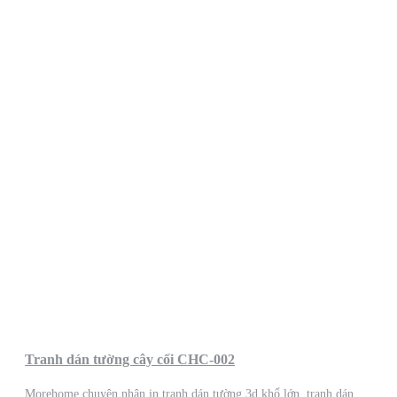
Tranh dán tường cây cối CHC-002
Morehome chuyên nhận in tranh dán tường 3d khổ lớn, tranh dán