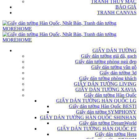
TRANH THỦY MẶC
BÁO GIÁ
TRANH CANVAS
GIẤY DÁN TƯỜNG
Giấy dán tường giả đá, gạch
Giấy dán tường phòng ngủ đẹp
Giấy dán tường vân gỗ
Giấy dán tường 3d
Giấy dán tường phòng khách
GIẤY DÁN TƯỜNG LIVING
GIẤY DÁN TƯỜNG XAVIA
Giấy dán tường Hàn Quốc
GIẤY DÁN TƯỜNG HÀN QUỐC LG
Giấy dán tường Hàn Quốc BESTI
Giấy dán tường SYMPHONY
GIẤY DÁN TƯỜNG HÀN QUỐC SHINHAN
Giấy dán tường DreamWorld
GIẤY DÁN TƯỜNG HÀN QUỐC FT
Giấy dán tường Hera