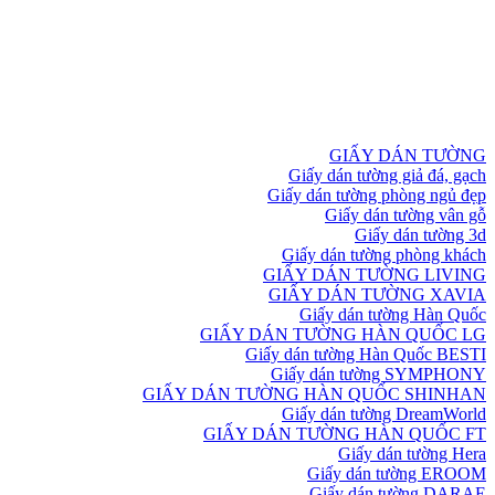
GIẤY DÁN TƯỜNG
Giấy dán tường giả đá, gạch
Giấy dán tường phòng ngủ đẹp
Giấy dán tường vân gỗ
Giấy dán tường 3d
Giấy dán tường phòng khách
GIẤY DÁN TƯỜNG LIVING
GIẤY DÁN TƯỜNG XAVIA
Giấy dán tường Hàn Quốc
GIẤY DÁN TƯỜNG HÀN QUỐC LG
Giấy dán tường Hàn Quốc BESTI
Giấy dán tường SYMPHONY
GIẤY DÁN TƯỜNG HÀN QUỐC SHINHAN
Giấy dán tường DreamWorld
GIẤY DÁN TƯỜNG HÀN QUỐC FT
Giấy dán tường Hera
Giấy dán tường EROOM
Giấy dán tường DARAE