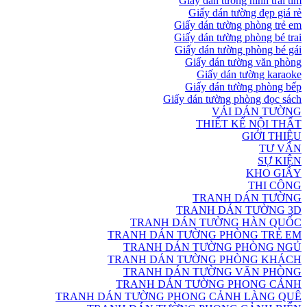
Giấy dán tường hình trái tim
Giấy dán tường đẹp giá rẻ
Giấy dán tường phòng trẻ em
Giấy dán tường phòng bé trai
Giấy dán tường phòng bé gái
Giấy dán tường văn phòng
Giấy dán tường karaoke
Giấy dán tường phòng bếp
Giấy dán tường phòng đọc sách
VẢI DÁN TƯỜNG
THIẾT KẾ NỘI THẤT
GIỚI THIỆU
TƯ VẤN
SỰ KIỆN
KHO GIẤY
THI CÔNG
TRANH DÁN TƯỜNG
TRANH DÁN TƯỜNG 3D
TRANH DÁN TƯỜNG HÀN QUỐC
TRANH DÁN TƯỜNG PHÒNG TRẺ EM
TRANH DÁN TƯỜNG PHÒNG NGỦ
TRANH DÁN TƯỜNG PHÒNG KHÁCH
TRANH DÁN TƯỜNG VĂN PHÒNG
TRANH DÁN TƯỜNG PHONG CẢNH
TRANH DÁN TƯỜNG PHONG CẢNH LÀNG QUÊ