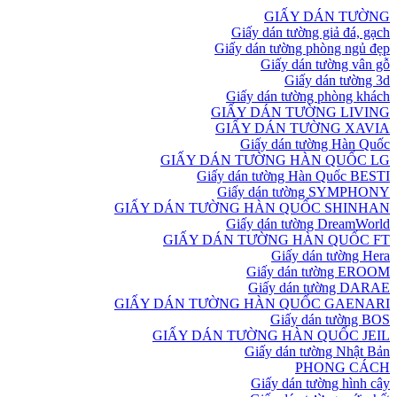
GIẤY DÁN TƯỜNG
Giấy dán tường giả đá, gạch
Giấy dán tường phòng ngủ đẹp
Giấy dán tường vân gỗ
Giấy dán tường 3d
Giấy dán tường phòng khách
GIẤY DÁN TƯỜNG LIVING
GIẤY DÁN TƯỜNG XAVIA
Giấy dán tường Hàn Quốc
GIẤY DÁN TƯỜNG HÀN QUỐC LG
Giấy dán tường Hàn Quốc BESTI
Giấy dán tường SYMPHONY
GIẤY DÁN TƯỜNG HÀN QUỐC SHINHAN
Giấy dán tường DreamWorld
GIẤY DÁN TƯỜNG HÀN QUỐC FT
Giấy dán tường Hera
Giấy dán tường EROOM
Giấy dán tường DARAE
GIẤY DÁN TƯỜNG HÀN QUỐC GAENARI
Giấy dán tường BOS
GIẤY DÁN TƯỜNG HÀN QUỐC JEIL
Giấy dán tường Nhật Bản
PHONG CÁCH
Giấy dán tường hình cây