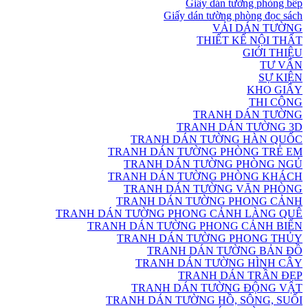
Giấy dán tường phòng bếp
Giấy dán tường phòng đọc sách
VẢI DÁN TƯỜNG
THIẾT KẾ NỘI THẤT
GIỚI THIỆU
TƯ VẤN
SỰ KIỆN
KHO GIẤY
THI CÔNG
TRANH DÁN TƯỜNG
TRANH DÁN TƯỜNG 3D
TRANH DÁN TƯỜNG HÀN QUỐC
TRANH DÁN TƯỜNG PHÒNG TRẺ EM
TRANH DÁN TƯỜNG PHÒNG NGỦ
TRANH DÁN TƯỜNG PHÒNG KHÁCH
TRANH DÁN TƯỜNG VĂN PHÒNG
TRANH DÁN TƯỜNG PHONG CẢNH
TRANH DÁN TƯỜNG PHONG CẢNH LÀNG QUÊ
TRANH DÁN TƯỜNG PHONG CẢNH BIỂN
TRANH DÁN TƯỜNG PHONG THỦY
TRANH DÁN TƯỜNG BẢN ĐỒ
TRANH DÁN TƯỜNG HÌNH CÂY
TRANH DÁN TRẦN ĐẸP
TRANH DÁN TƯỜNG ĐỘNG VẬT
TRANH DÁN TƯỜNG HỒ, SÔNG, SUỐI