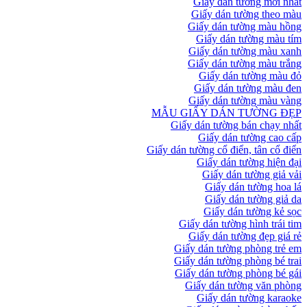
Giấy dán tường mới nhất
Giấy dán tường theo màu
Giấy dán tường màu hồng
Giấy dán tường màu tím
Giấy dán tường màu xanh
Giấy dán tường màu trắng
Giấy dán tường màu đỏ
Giấy dán tường màu đen
Giấy dán tường màu vàng
MẪU GIẤY DÁN TƯỜNG ĐẸP
Giấy dán tường bán chạy nhất
Giấy dán tường cao cấp
Giấy dán tường cổ điển, tân cổ điển
Giấy dán tường hiện đại
Giấy dán tường giả vải
Giấy dán tường hoa lá
Giấy dán tường giả da
Giấy dán tường kẻ sọc
Giấy dán tường hình trái tim
Giấy dán tường đẹp giá rẻ
Giấy dán tường phòng trẻ em
Giấy dán tường phòng bé trai
Giấy dán tường phòng bé gái
Giấy dán tường văn phòng
Giấy dán tường karaoke