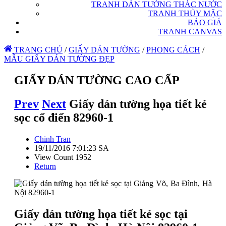
TRANH DÁN TƯỜNG THÁC NƯỚC
TRANH THỦY MẶC
BÁO GIÁ
TRANH CANVAS
TRANG CHỦ
/
GIẤY DÁN TƯỜNG
/
PHONG CÁCH
/
MẪU GIẤY DÁN TƯỜNG ĐẸP
GIẤY DÁN TƯỜNG CAO CẤP
Prev
Next
Giấy dán tường họa tiết kẻ
sọc cổ điển 82960-1
Chinh Tran
19/11/2016 7:01:23 SA
View Count 1952
Return
Giấy dán tường họa tiết kẻ sọc tại