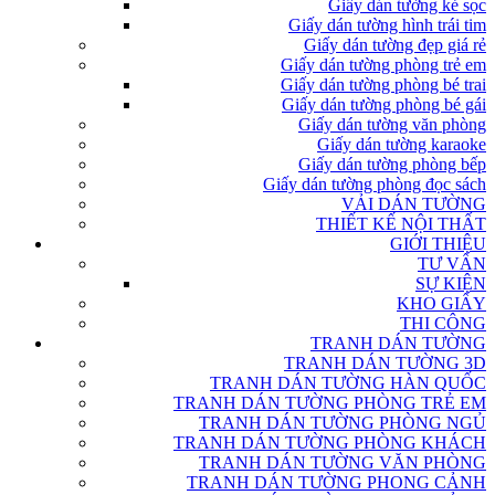
Giấy dán tường kẻ sọc
Giấy dán tường hình trái tim
Giấy dán tường đẹp giá rẻ
Giấy dán tường phòng trẻ em
Giấy dán tường phòng bé trai
Giấy dán tường phòng bé gái
Giấy dán tường văn phòng
Giấy dán tường karaoke
Giấy dán tường phòng bếp
Giấy dán tường phòng đọc sách
VẢI DÁN TƯỜNG
THIẾT KẾ NỘI THẤT
GIỚI THIỆU
TƯ VẤN
SỰ KIỆN
KHO GIẤY
THI CÔNG
TRANH DÁN TƯỜNG
TRANH DÁN TƯỜNG 3D
TRANH DÁN TƯỜNG HÀN QUỐC
TRANH DÁN TƯỜNG PHÒNG TRẺ EM
TRANH DÁN TƯỜNG PHÒNG NGỦ
TRANH DÁN TƯỜNG PHÒNG KHÁCH
TRANH DÁN TƯỜNG VĂN PHÒNG
TRANH DÁN TƯỜNG PHONG CẢNH