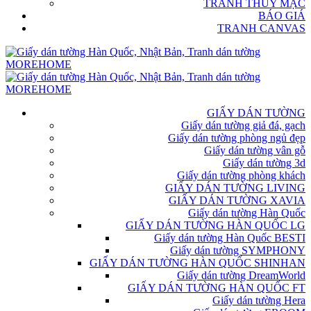
TRANH THỦY MẶC
BÁO GIÁ
TRANH CANVAS
GIẤY DÁN TƯỜNG
Giấy dán tường giả đá, gạch
Giấy dán tường phòng ngủ đẹp
Giấy dán tường vân gỗ
Giấy dán tường 3d
Giấy dán tường phòng khách
GIẤY DÁN TƯỜNG LIVING
GIẤY DÁN TƯỜNG XAVIA
Giấy dán tường Hàn Quốc
GIẤY DÁN TƯỜNG HÀN QUỐC LG
Giấy dán tường Hàn Quốc BESTI
Giấy dán tường SYMPHONY
GIẤY DÁN TƯỜNG HÀN QUỐC SHINHAN
Giấy dán tường DreamWorld
GIẤY DÁN TƯỜNG HÀN QUỐC FT
Giấy dán tường Hera