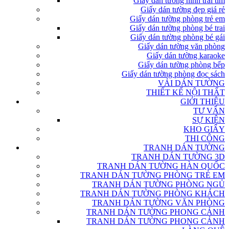
Giấy dán tường hình trái tim
Giấy dán tường đẹp giá rẻ
Giấy dán tường phòng trẻ em
Giấy dán tường phòng bé trai
Giấy dán tường phòng bé gái
Giấy dán tường văn phòng
Giấy dán tường karaoke
Giấy dán tường phòng bếp
Giấy dán tường phòng đọc sách
VẢI DÁN TƯỜNG
THIẾT KẾ NỘI THẤT
GIỚI THIỆU
TƯ VẤN
SỰ KIỆN
KHO GIẤY
THI CÔNG
TRANH DÁN TƯỜNG
TRANH DÁN TƯỜNG 3D
TRANH DÁN TƯỜNG HÀN QUỐC
TRANH DÁN TƯỜNG PHÒNG TRẺ EM
TRANH DÁN TƯỜNG PHÒNG NGỦ
TRANH DÁN TƯỜNG PHÒNG KHÁCH
TRANH DÁN TƯỜNG VĂN PHÒNG
TRANH DÁN TƯỜNG PHONG CẢNH
TRANH DÁN TƯỜNG PHONG CẢNH