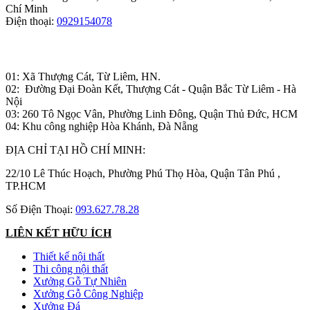
Chí Minh
Điện thoại:
0929154078
Nhà máy sản xuất đồ gỗ:
01: Xã Thượng Cát, Từ Liêm, HN.
02: Đường Đại Đoàn Kết, Thượng Cát - Quận Bắc Từ Liêm - Hà
Nội
03: 260 Tô Ngọc Vân, Phường Linh Đông, Quận Thủ Đức, HCM
04: Khu công nghiệp Hòa Khánh, Đà Nẵng
ĐỊA CHỈ TẠI HỒ CHÍ MINH:
22/10 Lê Thúc Hoạch, Phường Phú Thọ Hòa, Quận Tân Phú ,
TP.HCM
Số Điện Thoại:
093.627.78.28
LIÊN KẾT HỮU ÍCH
Thiết kế nội thất
Thi công nội thất
Xưởng Gỗ Tự Nhiên
Xưởng Gỗ Công Nghiệp
Xưởng Đá