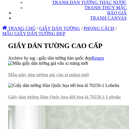
TRANH DÁN TƯỜNG THÁC NƯỚC
TRANH THỦY MẶC
BÁO GIÁ
TRANH CANVAS
TRANG CHỦ
/
GIẤY DÁN TƯỜNG
/
PHONG CÁCH
/
MẪU GIẤY DÁN TƯỜNG ĐẸP
GIẤY DÁN TƯỜNG CAO CẤP
Archive by tag :
giấy dán tường hàn quốc đẹp
Return
Mẫu giấy dán tường giả vân xi măng mới
Giấy dán tường Hàn Quốc họa tiết hoa lá 70250-1 Lobelia