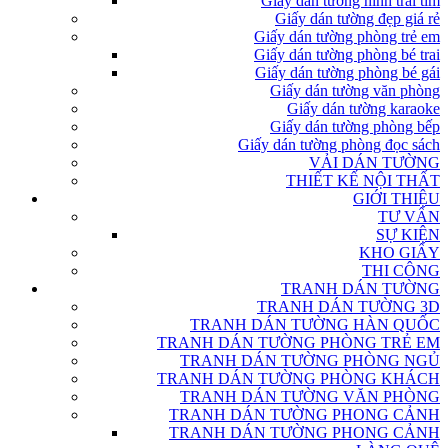
Giấy dán tường hình trái tim
Giấy dán tường đẹp giá rẻ
Giấy dán tường phòng trẻ em
Giấy dán tường phòng bé trai
Giấy dán tường phòng bé gái
Giấy dán tường văn phòng
Giấy dán tường karaoke
Giấy dán tường phòng bếp
Giấy dán tường phòng đọc sách
VẢI DÁN TƯỜNG
THIẾT KẾ NỘI THẤT
GIỚI THIỆU
TƯ VẤN
SỰ KIỆN
KHO GIẤY
THI CÔNG
TRANH DÁN TƯỜNG
TRANH DÁN TƯỜNG 3D
TRANH DÁN TƯỜNG HÀN QUỐC
TRANH DÁN TƯỜNG PHÒNG TRẺ EM
TRANH DÁN TƯỜNG PHÒNG NGỦ
TRANH DÁN TƯỜNG PHÒNG KHÁCH
TRANH DÁN TƯỜNG VĂN PHÒNG
TRANH DÁN TƯỜNG PHONG CẢNH
TRANH DÁN TƯỜNG PHONG CẢNH