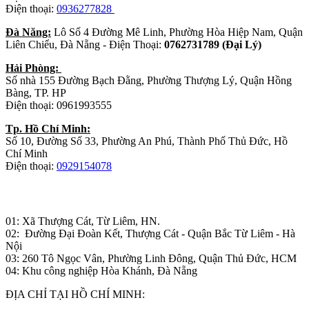
Điện thoại:
0936277828
Đà Năng:
Lô Số 4 Đường Mê Linh, Phường Hòa Hiệp Nam, Quận
Liên Chiểu, Đà Nẵng - Điện Thoại:
0762731789 (Đại Lý)
Hải Phòng:
Số nhà 155 Đường Bạch Đằng, Phường Thượng Lý, Quận Hồng
Bàng, TP. HP
Điện thoại: 0961993555
Tp. Hồ Chí Minh:
Số 10, Đường Số 33, Phường An Phú, Thành Phố Thủ Đức, Hồ
Chí Minh
Điện thoại:
0929154078
Nhà máy sản xuất đồ gỗ:
01: Xã Thượng Cát, Từ Liêm, HN.
02: Đường Đại Đoàn Kết, Thượng Cát - Quận Bắc Từ Liêm - Hà
Nội
03: 260 Tô Ngọc Vân, Phường Linh Đông, Quận Thủ Đức, HCM
04: Khu công nghiệp Hòa Khánh, Đà Nẵng
ĐỊA CHỈ TẠI HỒ CHÍ MINH: