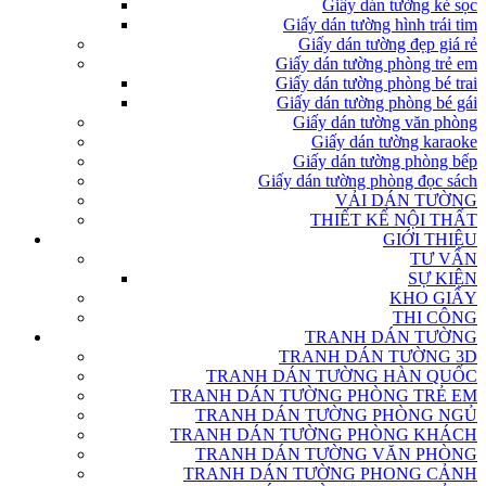
Giấy dán tường kẻ sọc
Giấy dán tường hình trái tim
Giấy dán tường đẹp giá rẻ
Giấy dán tường phòng trẻ em
Giấy dán tường phòng bé trai
Giấy dán tường phòng bé gái
Giấy dán tường văn phòng
Giấy dán tường karaoke
Giấy dán tường phòng bếp
Giấy dán tường phòng đọc sách
VẢI DÁN TƯỜNG
THIẾT KẾ NỘI THẤT
GIỚI THIỆU
TƯ VẤN
SỰ KIỆN
KHO GIẤY
THI CÔNG
TRANH DÁN TƯỜNG
TRANH DÁN TƯỜNG 3D
TRANH DÁN TƯỜNG HÀN QUỐC
TRANH DÁN TƯỜNG PHÒNG TRẺ EM
TRANH DÁN TƯỜNG PHÒNG NGỦ
TRANH DÁN TƯỜNG PHÒNG KHÁCH
TRANH DÁN TƯỜNG VĂN PHÒNG
TRANH DÁN TƯỜNG PHONG CẢNH