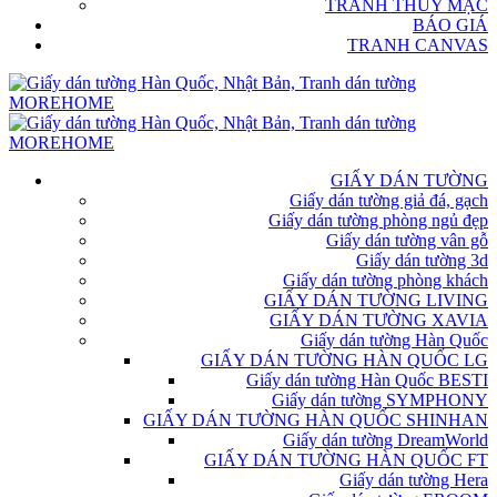
TRANH THỦY MẶC
BÁO GIÁ
TRANH CANVAS
GIẤY DÁN TƯỜNG
Giấy dán tường giả đá, gạch
Giấy dán tường phòng ngủ đẹp
Giấy dán tường vân gỗ
Giấy dán tường 3d
Giấy dán tường phòng khách
GIẤY DÁN TƯỜNG LIVING
GIẤY DÁN TƯỜNG XAVIA
Giấy dán tường Hàn Quốc
GIẤY DÁN TƯỜNG HÀN QUỐC LG
Giấy dán tường Hàn Quốc BESTI
Giấy dán tường SYMPHONY
GIẤY DÁN TƯỜNG HÀN QUỐC SHINHAN
Giấy dán tường DreamWorld
GIẤY DÁN TƯỜNG HÀN QUỐC FT
Giấy dán tường Hera