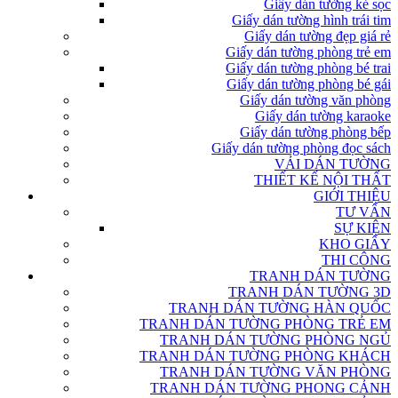
Giấy dán tường kẻ sọc
Giấy dán tường hình trái tim
Giấy dán tường đẹp giá rẻ
Giấy dán tường phòng trẻ em
Giấy dán tường phòng bé trai
Giấy dán tường phòng bé gái
Giấy dán tường văn phòng
Giấy dán tường karaoke
Giấy dán tường phòng bếp
Giấy dán tường phòng đọc sách
VẢI DÁN TƯỜNG
THIẾT KẾ NỘI THẤT
GIỚI THIỆU
TƯ VẤN
SỰ KIỆN
KHO GIẤY
THI CÔNG
TRANH DÁN TƯỜNG
TRANH DÁN TƯỜNG 3D
TRANH DÁN TƯỜNG HÀN QUỐC
TRANH DÁN TƯỜNG PHÒNG TRẺ EM
TRANH DÁN TƯỜNG PHÒNG NGỦ
TRANH DÁN TƯỜNG PHÒNG KHÁCH
TRANH DÁN TƯỜNG VĂN PHÒNG
TRANH DÁN TƯỜNG PHONG CẢNH