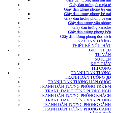
Giấy dán tường hình trái tim
Giấy dán tường đẹp giá rẻ
Giấy dán tường phòng trẻ em
Giấy dán tường phòng bé trai
Giấy dán tường phòng bé gái
Giấy dán tường văn phòng
Giấy dán tường karaoke
Giấy dán tường phòng bếp
Giấy dán tường phòng đọc sách
VẢI DÁN TƯỜNG
THIẾT KẾ NỘI THẤT
GIỚI THIỆU
TƯ VẤN
SỰ KIỆN
KHO GIẤY
THI CÔNG
TRANH DÁN TƯỜNG
TRANH DÁN TƯỜNG 3D
TRANH DÁN TƯỜNG HÀN QUỐC
TRANH DÁN TƯỜNG PHÒNG TRẺ EM
TRANH DÁN TƯỜNG PHÒNG NGỦ
TRANH DÁN TƯỜNG PHÒNG KHÁCH
TRANH DÁN TƯỜNG VĂN PHÒNG
TRANH DÁN TƯỜNG PHONG CẢNH
TRANH DÁN TƯỜNG PHONG CẢNH