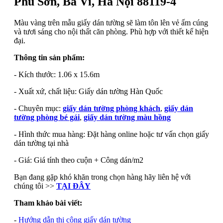
Phú Sơn, Ba Vì, Hà Nội 88119-4
Màu vàng trên mẫu giấy dán tường sẽ làm tôn lên vẻ ấm cúng
và tươi sáng cho nội thất căn phòng. Phù hợp với thiết kế hiện
đại.
Thông tin sản phẩm:
- Kích thước: 1.06 x 15.6m
- Xuất xứ, chất liệu: Giấy dán tường Hàn Quốc
- Chuyên mục:
giấy dán tường phòng khách
,
giấy dán
tường phòng bé gái
,
giấy dán tường màu hồng
- Hình thức mua hàng: Đặt hàng online hoặc tư vấn chọn giấy
dán tường tại nhà
- Giá: Giá tính theo cuộn + Công dán/m2
Bạn đang gặp khó khăn trong chọn hàng hãy liên hệ với
chúng tôi >>
TẠI ĐÂY
Tham khảo bài viết:
-
Hướng dẫn thi công giấy dán tường