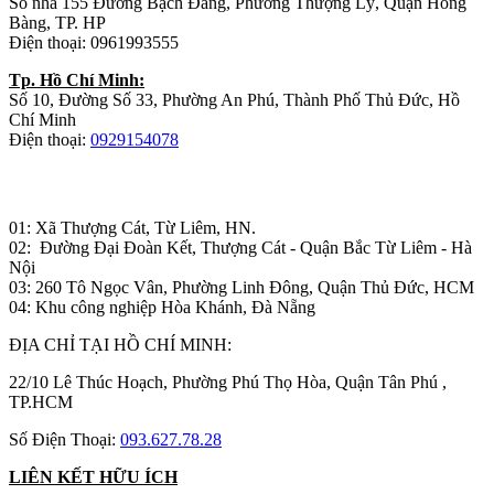
Số nhà 155 Đường Bạch Đằng, Phường Thượng Lý, Quận Hồng
Bàng, TP. HP
Điện thoại: 0961993555
Tp. Hồ Chí Minh:
Số 10, Đường Số 33, Phường An Phú, Thành Phố Thủ Đức, Hồ
Chí Minh
Điện thoại:
0929154078
Nhà máy sản xuất đồ gỗ:
01: Xã Thượng Cát, Từ Liêm, HN.
02: Đường Đại Đoàn Kết, Thượng Cát - Quận Bắc Từ Liêm - Hà
Nội
03: 260 Tô Ngọc Vân, Phường Linh Đông, Quận Thủ Đức, HCM
04: Khu công nghiệp Hòa Khánh, Đà Nẵng
ĐỊA CHỈ TẠI HỒ CHÍ MINH:
22/10 Lê Thúc Hoạch, Phường Phú Thọ Hòa, Quận Tân Phú ,
TP.HCM
Số Điện Thoại:
093.627.78.28
LIÊN KẾT HỮU ÍCH