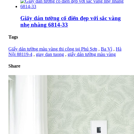
Giấy dán tường cổ điển đẹp với sắc vàng
nhẹ nhàng 6814-33
Tags
Giấy dán tường màu vàng thi công tại Phú Sơn
,
Ba Vì
,
Hà
Nội 88119-4
,
giay dan tuong
,
giấy dán tường màu vàng
Share