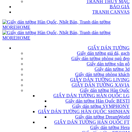
TRANH THỦY MẶC
BÁO GIÁ
TRANH CANVAS
GIẤY DÁN TƯỜNG
Giấy dán tường giả đá, gạch
Giấy dán tường phòng ngủ đẹp
Giấy dán tường vân gỗ
Giấy dán tường 3d
Giấy dán tường phòng khách
GIẤY DÁN TƯỜNG LIVING
GIẤY DÁN TƯỜNG XAVIA
Giấy dán tường Hàn Quốc
GIẤY DÁN TƯỜNG HÀN QUỐC LG
Giấy dán tường Hàn Quốc BESTI
Giấy dán tường SYMPHONY
GIẤY DÁN TƯỜNG HÀN QUỐC SHINHAN
Giấy dán tường DreamWorld
GIẤY DÁN TƯỜNG HÀN QUỐC FT
Giấy dán tường Hera