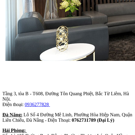
Trụ sở chính
:
Tầng 3, tòa B - T608, Đường Tôn Quang Phiệt, Bắc Từ Liêm, Hà
Nội.
Điện thoại:
0936277828
Đà Năng:
Lô Số 4 Đường Mê Linh, Phường Hòa Hiệp Nam, Quận
Liên Chiểu, Đà Nẵng - Điện Thoại:
0762731789 (Đại Lý)
Hải Phòng: