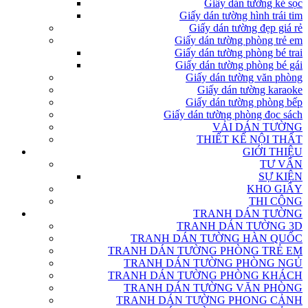
Giấy dán tường kẻ sọc
Giấy dán tường hình trái tim
Giấy dán tường đẹp giá rẻ
Giấy dán tường phòng trẻ em
Giấy dán tường phòng bé trai
Giấy dán tường phòng bé gái
Giấy dán tường văn phòng
Giấy dán tường karaoke
Giấy dán tường phòng bếp
Giấy dán tường phòng đọc sách
VẢI DÁN TƯỜNG
THIẾT KẾ NỘI THẤT
GIỚI THIỆU
TƯ VẤN
SỰ KIỆN
KHO GIẤY
THI CÔNG
TRANH DÁN TƯỜNG
TRANH DÁN TƯỜNG 3D
TRANH DÁN TƯỜNG HÀN QUỐC
TRANH DÁN TƯỜNG PHÒNG TRẺ EM
TRANH DÁN TƯỜNG PHÒNG NGỦ
TRANH DÁN TƯỜNG PHÒNG KHÁCH
TRANH DÁN TƯỜNG VĂN PHÒNG
TRANH DÁN TƯỜNG PHONG CẢNH