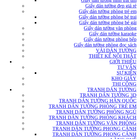
Giấy dán tường hình trái tim
Giấy dán tường đẹp giá rẻ
Giấy dán tường phòng trẻ em
Giấy dán tường phòng bé trai
Giấy dán tường phòng bé gái
Giấy dán tường văn phòng
Giấy dán tường karaoke
Giấy dán tường phòng bếp
Giấy dán tường phòng đọc sách
VẢI DÁN TƯỜNG
THIẾT KẾ NỘI THẤT
GIỚI THIỆU
TƯ VẤN
SỰ KIỆN
KHO GIẤY
THI CÔNG
TRANH DÁN TƯỜNG
TRANH DÁN TƯỜNG 3D
TRANH DÁN TƯỜNG HÀN QUỐC
TRANH DÁN TƯỜNG PHÒNG TRẺ EM
TRANH DÁN TƯỜNG PHÒNG NGỦ
TRANH DÁN TƯỜNG PHÒNG KHÁCH
TRANH DÁN TƯỜNG VĂN PHÒNG
TRANH DÁN TƯỜNG PHONG CẢNH
TRANH DÁN TƯỜNG PHONG CẢNH