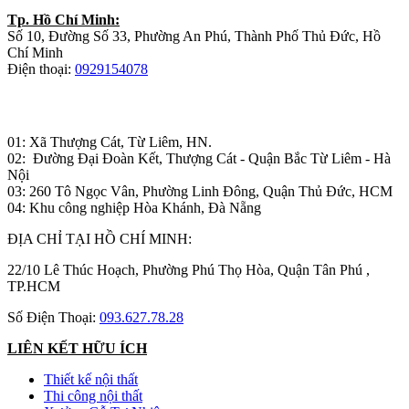
Tp. Hồ Chí Minh:
Số 10, Đường Số 33, Phường An Phú, Thành Phố Thủ Đức, Hồ
Chí Minh
Điện thoại:
0929154078
Nhà máy sản xuất đồ gỗ:
01: Xã Thượng Cát, Từ Liêm, HN.
02: Đường Đại Đoàn Kết, Thượng Cát - Quận Bắc Từ Liêm - Hà
Nội
03: 260 Tô Ngọc Vân, Phường Linh Đông, Quận Thủ Đức, HCM
04: Khu công nghiệp Hòa Khánh, Đà Nẵng
ĐỊA CHỈ TẠI HỒ CHÍ MINH:
22/10 Lê Thúc Hoạch, Phường Phú Thọ Hòa, Quận Tân Phú ,
TP.HCM
Số Điện Thoại:
093.627.78.28
LIÊN KẾT HỮU ÍCH
Thiết kế nội thất
Thi công nội thất