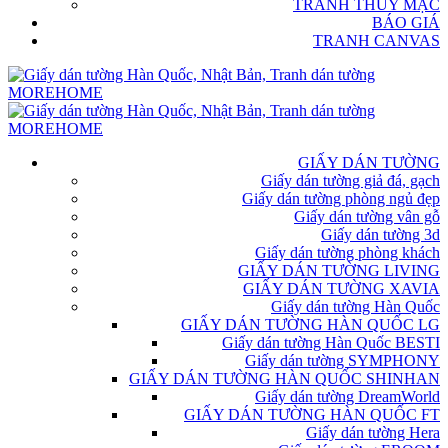
TRANH THỦY MẶC
BÁO GIÁ
TRANH CANVAS
GIẤY DÁN TƯỜNG
Giấy dán tường giả đá, gạch
Giấy dán tường phòng ngủ đẹp
Giấy dán tường vân gỗ
Giấy dán tường 3d
Giấy dán tường phòng khách
GIẤY DÁN TƯỜNG LIVING
GIẤY DÁN TƯỜNG XAVIA
Giấy dán tường Hàn Quốc
GIẤY DÁN TƯỜNG HÀN QUỐC LG
Giấy dán tường Hàn Quốc BESTI
Giấy dán tường SYMPHONY
GIẤY DÁN TƯỜNG HÀN QUỐC SHINHAN
Giấy dán tường DreamWorld
GIẤY DÁN TƯỜNG HÀN QUỐC FT
Giấy dán tường Hera