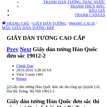
TRANH DÁN TƯỜNG THÁC NƯỚC
TRANH THỦY MẶC
BÁO GIÁ
TRANH CANVAS
TRANG CHỦ
/
GIẤY DÁN TƯỜNG
/
PHONG CÁCH
/
MẪU GIẤY DÁN TƯỜNG ĐẸP
GIẤY DÁN TƯỜNG CAO CẤP
Prev
Next
Giấy dán tường Hàn Quốc
đơn sắc 19012-2
Chinh Tran
29/11/2016 3:28:34 SA
View Count 1491
Return
Giấy dán tường Hàn Quốc đơn sắc thi