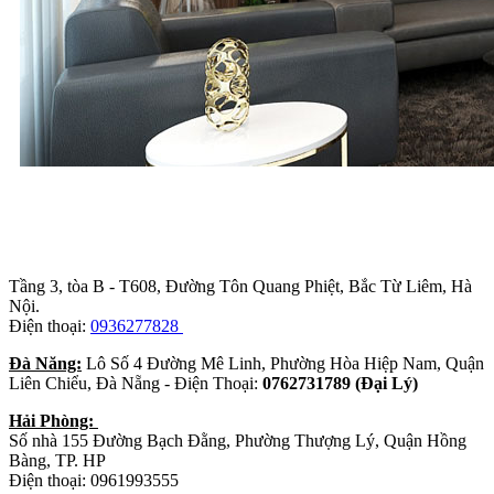
Trụ sở chính
:
Tầng 3, tòa B - T608, Đường Tôn Quang Phiệt, Bắc Từ Liêm, Hà
Nội.
Điện thoại:
0936277828
Đà Năng:
Lô Số 4 Đường Mê Linh, Phường Hòa Hiệp Nam, Quận
Liên Chiểu, Đà Nẵng - Điện Thoại:
0762731789 (Đại Lý)
Hải Phòng:
Số nhà 155 Đường Bạch Đằng, Phường Thượng Lý, Quận Hồng
Bàng, TP. HP
Điện thoại: 0961993555