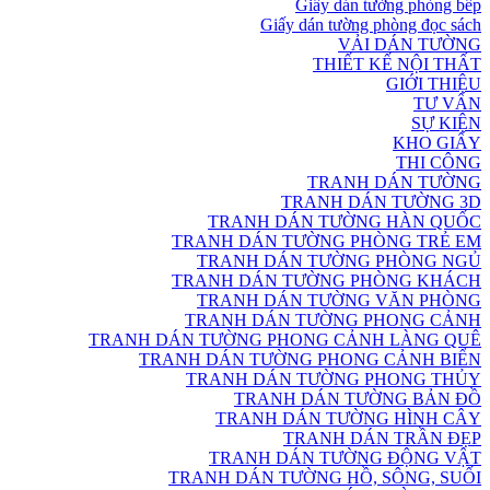
Giấy dán tường phòng bếp
Giấy dán tường phòng đọc sách
VẢI DÁN TƯỜNG
THIẾT KẾ NỘI THẤT
GIỚI THIỆU
TƯ VẤN
SỰ KIỆN
KHO GIẤY
THI CÔNG
TRANH DÁN TƯỜNG
TRANH DÁN TƯỜNG 3D
TRANH DÁN TƯỜNG HÀN QUỐC
TRANH DÁN TƯỜNG PHÒNG TRẺ EM
TRANH DÁN TƯỜNG PHÒNG NGỦ
TRANH DÁN TƯỜNG PHÒNG KHÁCH
TRANH DÁN TƯỜNG VĂN PHÒNG
TRANH DÁN TƯỜNG PHONG CẢNH
TRANH DÁN TƯỜNG PHONG CẢNH LÀNG QUÊ
TRANH DÁN TƯỜNG PHONG CẢNH BIỂN
TRANH DÁN TƯỜNG PHONG THỦY
TRANH DÁN TƯỜNG BẢN ĐỒ
TRANH DÁN TƯỜNG HÌNH CÂY
TRANH DÁN TRẦN ĐẸP
TRANH DÁN TƯỜNG ĐỘNG VẬT
TRANH DÁN TƯỜNG HỒ, SÔNG, SUỐI