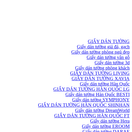
GIẤY DÁN TƯỜNG
Giấy dán tường giả đá, gạch
Giấy dán tường phòng ngủ đẹp
Giấy dán tường vân gỗ
Giấy dán tường 3d
Giấy dán tường phòng khách
GIẤY DÁN TƯỜNG LIVING
GIẤY DÁN TƯỜNG XAVIA
Giấy dán tường Hàn Quốc
GIẤY DÁN TƯỜNG HÀN QUỐC LG
Giấy dán tường Hàn Quốc BESTI
Giấy dán tường SYMPHONY
GIẤY DÁN TƯỜNG HÀN QUỐC SHINHAN
Giấy dán tường DreamWorld
GIẤY DÁN TƯỜNG HÀN QUỐC FT
Giấy dán tường Hera
Giấy dán tường EROOM
Giấy dán tường DARAE