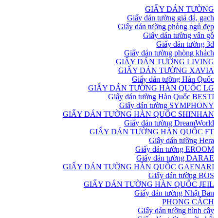
GIẤY DÁN TƯỜNG
Giấy dán tường giả đá, gạch
Giấy dán tường phòng ngủ đẹp
Giấy dán tường vân gỗ
Giấy dán tường 3d
Giấy dán tường phòng khách
GIẤY DÁN TƯỜNG LIVING
GIẤY DÁN TƯỜNG XAVIA
Giấy dán tường Hàn Quốc
GIẤY DÁN TƯỜNG HÀN QUỐC LG
Giấy dán tường Hàn Quốc BESTI
Giấy dán tường SYMPHONY
GIẤY DÁN TƯỜNG HÀN QUỐC SHINHAN
Giấy dán tường DreamWorld
GIẤY DÁN TƯỜNG HÀN QUỐC FT
Giấy dán tường Hera
Giấy dán tường EROOM
Giấy dán tường DARAE
GIẤY DÁN TƯỜNG HÀN QUỐC GAENARI
Giấy dán tường BOS
GIẤY DÁN TƯỜNG HÀN QUỐC JEIL
Giấy dán tường Nhật Bản
PHONG CÁCH
Giấy dán tường hình cây