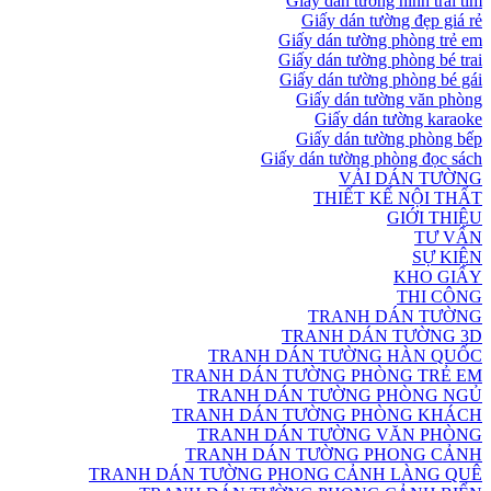
Giấy dán tường hình trái tim
Giấy dán tường đẹp giá rẻ
Giấy dán tường phòng trẻ em
Giấy dán tường phòng bé trai
Giấy dán tường phòng bé gái
Giấy dán tường văn phòng
Giấy dán tường karaoke
Giấy dán tường phòng bếp
Giấy dán tường phòng đọc sách
VẢI DÁN TƯỜNG
THIẾT KẾ NỘI THẤT
GIỚI THIỆU
TƯ VẤN
SỰ KIỆN
KHO GIẤY
THI CÔNG
TRANH DÁN TƯỜNG
TRANH DÁN TƯỜNG 3D
TRANH DÁN TƯỜNG HÀN QUỐC
TRANH DÁN TƯỜNG PHÒNG TRẺ EM
TRANH DÁN TƯỜNG PHÒNG NGỦ
TRANH DÁN TƯỜNG PHÒNG KHÁCH
TRANH DÁN TƯỜNG VĂN PHÒNG
TRANH DÁN TƯỜNG PHONG CẢNH
TRANH DÁN TƯỜNG PHONG CẢNH LÀNG QUÊ