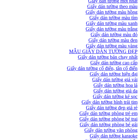
Giấy dán tường mới nhất
Giấy dán tường theo màu
Giấy dán tường màu hồng
Giấy dán tường màu tím
Giấy dán tường màu xanh
Giấy dán tường màu trắng
Giấy dán tường màu đỏ
Giấy dán tường màu đen
Giấy dán tường màu vàng
MẪU GIẤY DÁN TƯỜNG ĐẸP
Giấy dán tường bán chạy nhất
Giấy dán tường cao cấp
Giấy dán tường cổ điển, tân cổ điển
Giấy dán tường hiện đại
Giấy dán tường giả vải
Giấy dán tường hoa lá
Giấy dán tường giả da
Giấy dán tường kẻ sọc
Giấy dán tường hình trái tim
Giấy dán tường đẹp giá rẻ
Giấy dán tường phòng trẻ em
Giấy dán tường phòng bé trai
Giấy dán tường phòng bé gái
Giấy dán tường văn phòng
Giấy dán tường karaoke