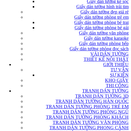
Giấy dán tường kẻ sọc
Giấy dán tường hình trái tim
Giấy dán tường đẹp giá rẻ
Giấy dán tường phòng trẻ em
Giấy dán tường phòng bé trai
Giấy dán tường phòng bé gái
Giấy dán tường văn phòng
Giấy dán tường karaoke
Giấy dán tường phòng bếp
Giấy dán tường phòng đọc sách
VẢI DÁN TƯỜNG
THIẾT KẾ NỘI THẤT
GIỚI THIỆU
TƯ VẤN
SỰ KIỆN
KHO GIẤY
THI CÔNG
TRANH DÁN TƯỜNG
TRANH DÁN TƯỜNG 3D
TRANH DÁN TƯỜNG HÀN QUỐC
TRANH DÁN TƯỜNG PHÒNG TRẺ EM
TRANH DÁN TƯỜNG PHÒNG NGỦ
TRANH DÁN TƯỜNG PHÒNG KHÁCH
TRANH DÁN TƯỜNG VĂN PHÒNG
TRANH DÁN TƯỜNG PHONG CẢNH