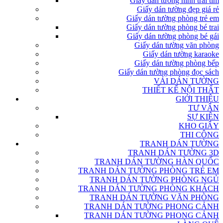
Giấy dán tường hình trái tim
Giấy dán tường đẹp giá rẻ
Giấy dán tường phòng trẻ em
Giấy dán tường phòng bé trai
Giấy dán tường phòng bé gái
Giấy dán tường văn phòng
Giấy dán tường karaoke
Giấy dán tường phòng bếp
Giấy dán tường phòng đọc sách
VẢI DÁN TƯỜNG
THIẾT KẾ NỘI THẤT
GIỚI THIỆU
TƯ VẤN
SỰ KIỆN
KHO GIẤY
THI CÔNG
TRANH DÁN TƯỜNG
TRANH DÁN TƯỜNG 3D
TRANH DÁN TƯỜNG HÀN QUỐC
TRANH DÁN TƯỜNG PHÒNG TRẺ EM
TRANH DÁN TƯỜNG PHÒNG NGỦ
TRANH DÁN TƯỜNG PHÒNG KHÁCH
TRANH DÁN TƯỜNG VĂN PHÒNG
TRANH DÁN TƯỜNG PHONG CẢNH
TRANH DÁN TƯỜNG PHONG CẢNH