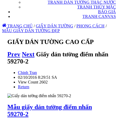
TRANH DÁN TƯỜNG THÁC NƯỚC
TRANH THỦY MẶC
BÁO GIÁ
TRANH CANVAS
TRANG CHỦ
/
GIẤY DÁN TƯỜNG
/
PHONG CÁCH
/
MẪU GIẤY DÁN TƯỜNG ĐẸP
GIẤY DÁN TƯỜNG CAO CẤP
Prev
Next
Giấy dán tường điểm nhấn
59270-2
Chinh Tran
02/10/2016 8:29:51 SA
View Count 2602
Return
Mẫu giấy dán tường điểm nhấn
59270-2