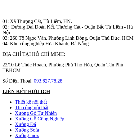
Nhà máy sản xuất đồ gỗ:
01: Xã Thượng Cát, Từ Liêm, HN.
02: Đường Đại Đoàn Kết, Thượng Cát - Quận Bắc Từ Liêm - Hà
Nội
03: 260 Tô Ngọc Vân, Phường Linh Đông, Quận Thủ Đức, HCM
04: Khu công nghiệp Hòa Khánh, Đà Nẵng
ĐỊA CHỈ TẠI HỒ CHÍ MINH:
22/10 Lê Thúc Hoạch, Phường Phú Thọ Hòa, Quận Tân Phú ,
TP.HCM
Số Điện Thoại:
093.627.78.28
LIÊN KẾT HỮU ÍCH
Thiết kế nội thất
Thi công nội thất
Xưởng Gỗ Tự Nhiên
Xưởng Gỗ Công Nghiệp
Xưởng Đá
Xưởng Sofa
Xưởng Inox