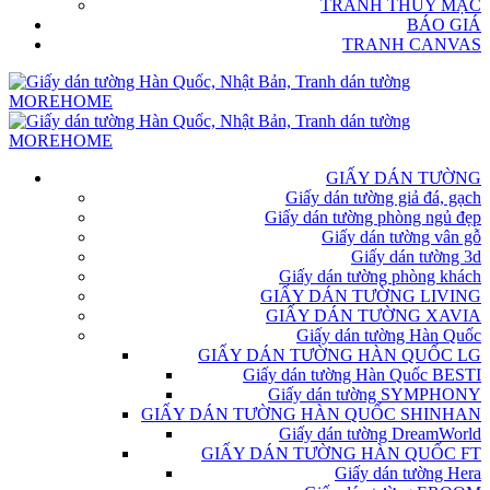
TRANH THỦY MẶC
BÁO GIÁ
TRANH CANVAS
GIẤY DÁN TƯỜNG
Giấy dán tường giả đá, gạch
Giấy dán tường phòng ngủ đẹp
Giấy dán tường vân gỗ
Giấy dán tường 3d
Giấy dán tường phòng khách
GIẤY DÁN TƯỜNG LIVING
GIẤY DÁN TƯỜNG XAVIA
Giấy dán tường Hàn Quốc
GIẤY DÁN TƯỜNG HÀN QUỐC LG
Giấy dán tường Hàn Quốc BESTI
Giấy dán tường SYMPHONY
GIẤY DÁN TƯỜNG HÀN QUỐC SHINHAN
Giấy dán tường DreamWorld
GIẤY DÁN TƯỜNG HÀN QUỐC FT
Giấy dán tường Hera