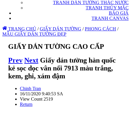
TRANH DÁN TƯỜNG THÁC NƯỚC
TRANH THỦY MẶC
BÁO GIÁ
TRANH CANVAS
TRANG CHỦ
/
GIẤY DÁN TƯỜNG
/
PHONG CÁCH
/
MẪU GIẤY DÁN TƯỜNG ĐẸP
GIẤY DÁN TƯỜNG CAO CẤP
Prev
Next
Giấy dán tường hàn quốc
kẻ sọc dọc vân nổi 7913 màu trắng,
kem, ghi, xám đậm
Chinh Tran
16/11/2020 9:40:53 SA
View Count 2519
Return