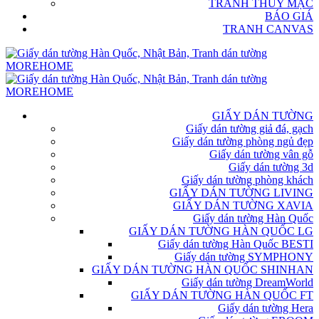
TRANH THỦY MẶC
BÁO GIÁ
TRANH CANVAS
GIẤY DÁN TƯỜNG
Giấy dán tường giả đá, gạch
Giấy dán tường phòng ngủ đẹp
Giấy dán tường vân gỗ
Giấy dán tường 3d
Giấy dán tường phòng khách
GIẤY DÁN TƯỜNG LIVING
GIẤY DÁN TƯỜNG XAVIA
Giấy dán tường Hàn Quốc
GIẤY DÁN TƯỜNG HÀN QUỐC LG
Giấy dán tường Hàn Quốc BESTI
Giấy dán tường SYMPHONY
GIẤY DÁN TƯỜNG HÀN QUỐC SHINHAN
Giấy dán tường DreamWorld
GIẤY DÁN TƯỜNG HÀN QUỐC FT
Giấy dán tường Hera