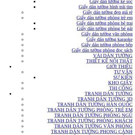
Giấy dán tường kẻ sọc
Giấy dán tường hình trái tim
Giấy dán tường đẹp giá rẻ
Giấy dán tường phòng trẻ em
Giấy dán tường phòng bé trai
Giấy dán tường phòng bé gái
Giấy dán tường văn phòng
Giấy dán tường karaoke
Giấy dán tường phòng bếp
Giấy dán tường phòng đọc sách
VẢI DÁN TƯỜNG
THIẾT KẾ NỘI THẤT
GIỚI THIỆU
TƯ VẤN
SỰ KIỆN
KHO GIẤY
THI CÔNG
TRANH DÁN TƯỜNG
TRANH DÁN TƯỜNG 3D
TRANH DÁN TƯỜNG HÀN QUỐC
TRANH DÁN TƯỜNG PHÒNG TRẺ EM
TRANH DÁN TƯỜNG PHÒNG NGỦ
TRANH DÁN TƯỜNG PHÒNG KHÁCH
TRANH DÁN TƯỜNG VĂN PHÒNG
TRANH DÁN TƯỜNG PHONG CẢNH