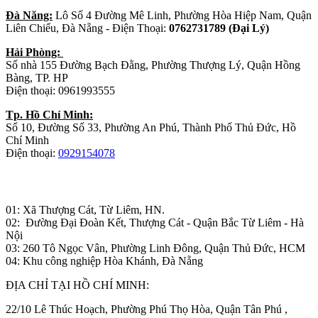
Đà Năng:
Lô Số 4 Đường Mê Linh, Phường Hòa Hiệp Nam, Quận
Liên Chiểu, Đà Nẵng - Điện Thoại:
0762731789 (Đại Lý)
Hải Phòng:
Số nhà 155 Đường Bạch Đằng, Phường Thượng Lý, Quận Hồng
Bàng, TP. HP
Điện thoại: 0961993555
Tp. Hồ Chí Minh:
Số 10, Đường Số 33, Phường An Phú, Thành Phố Thủ Đức, Hồ
Chí Minh
Điện thoại:
0929154078
Nhà máy sản xuất đồ gỗ:
01: Xã Thượng Cát, Từ Liêm, HN.
02: Đường Đại Đoàn Kết, Thượng Cát - Quận Bắc Từ Liêm - Hà
Nội
03: 260 Tô Ngọc Vân, Phường Linh Đông, Quận Thủ Đức, HCM
04: Khu công nghiệp Hòa Khánh, Đà Nẵng
ĐỊA CHỈ TẠI HỒ CHÍ MINH:
22/10 Lê Thúc Hoạch, Phường Phú Thọ Hòa, Quận Tân Phú ,