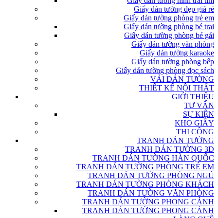
Giấy dán tường hình trái tim
Giấy dán tường đẹp giá rẻ
Giấy dán tường phòng trẻ em
Giấy dán tường phòng bé trai
Giấy dán tường phòng bé gái
Giấy dán tường văn phòng
Giấy dán tường karaoke
Giấy dán tường phòng bếp
Giấy dán tường phòng đọc sách
VẢI DÁN TƯỜNG
THIẾT KẾ NỘI THẤT
GIỚI THIỆU
TƯ VẤN
SỰ KIỆN
KHO GIẤY
THI CÔNG
TRANH DÁN TƯỜNG
TRANH DÁN TƯỜNG 3D
TRANH DÁN TƯỜNG HÀN QUỐC
TRANH DÁN TƯỜNG PHÒNG TRẺ EM
TRANH DÁN TƯỜNG PHÒNG NGỦ
TRANH DÁN TƯỜNG PHÒNG KHÁCH
TRANH DÁN TƯỜNG VĂN PHÒNG
TRANH DÁN TƯỜNG PHONG CẢNH
TRANH DÁN TƯỜNG PHONG CẢNH