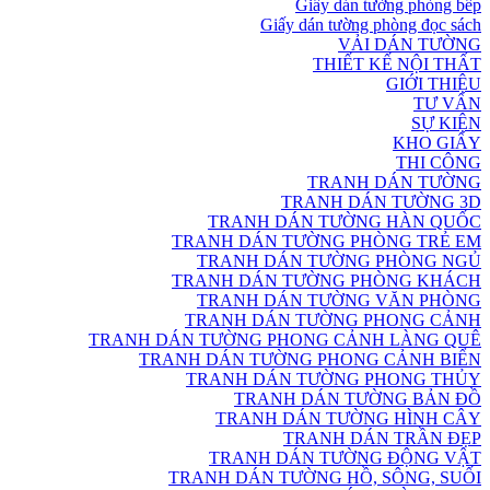
Giấy dán tường phòng bếp
Giấy dán tường phòng đọc sách
VẢI DÁN TƯỜNG
THIẾT KẾ NỘI THẤT
GIỚI THIỆU
TƯ VẤN
SỰ KIỆN
KHO GIẤY
THI CÔNG
TRANH DÁN TƯỜNG
TRANH DÁN TƯỜNG 3D
TRANH DÁN TƯỜNG HÀN QUỐC
TRANH DÁN TƯỜNG PHÒNG TRẺ EM
TRANH DÁN TƯỜNG PHÒNG NGỦ
TRANH DÁN TƯỜNG PHÒNG KHÁCH
TRANH DÁN TƯỜNG VĂN PHÒNG
TRANH DÁN TƯỜNG PHONG CẢNH
TRANH DÁN TƯỜNG PHONG CẢNH LÀNG QUÊ
TRANH DÁN TƯỜNG PHONG CẢNH BIỂN
TRANH DÁN TƯỜNG PHONG THỦY
TRANH DÁN TƯỜNG BẢN ĐỒ
TRANH DÁN TƯỜNG HÌNH CÂY
TRANH DÁN TRẦN ĐẸP
TRANH DÁN TƯỜNG ĐỘNG VẬT
TRANH DÁN TƯỜNG HỒ, SÔNG, SUỐI