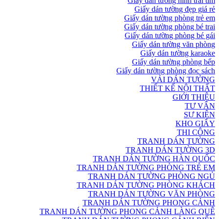
Giấy dán tường hình trái tim
Giấy dán tường đẹp giá rẻ
Giấy dán tường phòng trẻ em
Giấy dán tường phòng bé trai
Giấy dán tường phòng bé gái
Giấy dán tường văn phòng
Giấy dán tường karaoke
Giấy dán tường phòng bếp
Giấy dán tường phòng đọc sách
VẢI DÁN TƯỜNG
THIẾT KẾ NỘI THẤT
GIỚI THIỆU
TƯ VẤN
SỰ KIỆN
KHO GIẤY
THI CÔNG
TRANH DÁN TƯỜNG
TRANH DÁN TƯỜNG 3D
TRANH DÁN TƯỜNG HÀN QUỐC
TRANH DÁN TƯỜNG PHÒNG TRẺ EM
TRANH DÁN TƯỜNG PHÒNG NGỦ
TRANH DÁN TƯỜNG PHÒNG KHÁCH
TRANH DÁN TƯỜNG VĂN PHÒNG
TRANH DÁN TƯỜNG PHONG CẢNH
TRANH DÁN TƯỜNG PHONG CẢNH LÀNG QUÊ