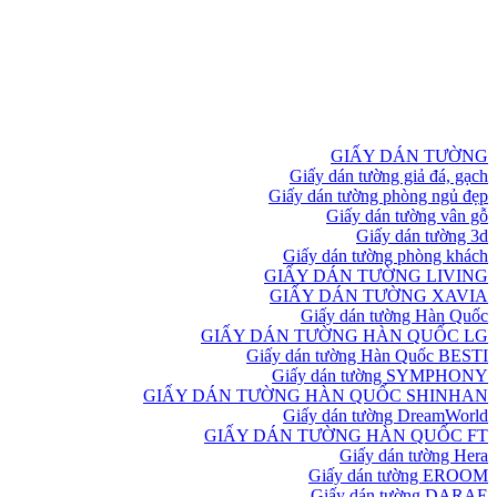
GIẤY DÁN TƯỜNG
Giấy dán tường giả đá, gạch
Giấy dán tường phòng ngủ đẹp
Giấy dán tường vân gỗ
Giấy dán tường 3d
Giấy dán tường phòng khách
GIẤY DÁN TƯỜNG LIVING
GIẤY DÁN TƯỜNG XAVIA
Giấy dán tường Hàn Quốc
GIẤY DÁN TƯỜNG HÀN QUỐC LG
Giấy dán tường Hàn Quốc BESTI
Giấy dán tường SYMPHONY
GIẤY DÁN TƯỜNG HÀN QUỐC SHINHAN
Giấy dán tường DreamWorld
GIẤY DÁN TƯỜNG HÀN QUỐC FT
Giấy dán tường Hera
Giấy dán tường EROOM
Giấy dán tường DARAE