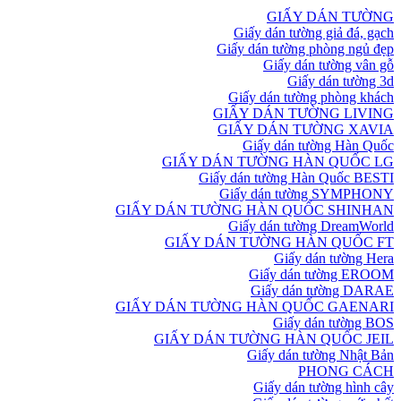
GIẤY DÁN TƯỜNG
Giấy dán tường giả đá, gạch
Giấy dán tường phòng ngủ đẹp
Giấy dán tường vân gỗ
Giấy dán tường 3d
Giấy dán tường phòng khách
GIẤY DÁN TƯỜNG LIVING
GIẤY DÁN TƯỜNG XAVIA
Giấy dán tường Hàn Quốc
GIẤY DÁN TƯỜNG HÀN QUỐC LG
Giấy dán tường Hàn Quốc BESTI
Giấy dán tường SYMPHONY
GIẤY DÁN TƯỜNG HÀN QUỐC SHINHAN
Giấy dán tường DreamWorld
GIẤY DÁN TƯỜNG HÀN QUỐC FT
Giấy dán tường Hera
Giấy dán tường EROOM
Giấy dán tường DARAE
GIẤY DÁN TƯỜNG HÀN QUỐC GAENARI
Giấy dán tường BOS
GIẤY DÁN TƯỜNG HÀN QUỐC JEIL
Giấy dán tường Nhật Bản
PHONG CÁCH
Giấy dán tường hình cây