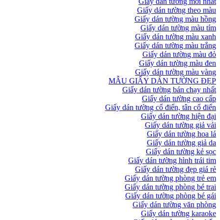
Giấy dán tường mới nhất
Giấy dán tường theo màu
Giấy dán tường màu hồng
Giấy dán tường màu tím
Giấy dán tường màu xanh
Giấy dán tường màu trắng
Giấy dán tường màu đỏ
Giấy dán tường màu đen
Giấy dán tường màu vàng
MẪU GIẤY DÁN TƯỜNG ĐẸP
Giấy dán tường bán chạy nhất
Giấy dán tường cao cấp
Giấy dán tường cổ điển, tân cổ điển
Giấy dán tường hiện đại
Giấy dán tường giả vải
Giấy dán tường hoa lá
Giấy dán tường giả da
Giấy dán tường kẻ sọc
Giấy dán tường hình trái tim
Giấy dán tường đẹp giá rẻ
Giấy dán tường phòng trẻ em
Giấy dán tường phòng bé trai
Giấy dán tường phòng bé gái
Giấy dán tường văn phòng
Giấy dán tường karaoke