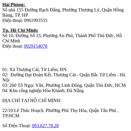
Hải Phòng:
Số nhà 155 Đường Bạch Đằng, Phường Thượng Lý, Quận Hồng
Bàng, TP. HP
Điện thoại: 0961993555
Tp. Hồ Chí Minh:
Số 10, Đường Số 33, Phường An Phú, Thành Phố Thủ Đức, Hồ
Chí Minh
Điện thoại:
0929154078
Nhà máy sản xuất đồ gỗ:
01: Xã Thượng Cát, Từ Liêm, HN.
02: Đường Đại Đoàn Kết, Thượng Cát - Quận Bắc Từ Liêm - Hà
Nội
03: 260 Tô Ngọc Vân, Phường Linh Đông, Quận Thủ Đức, HCM
04: Khu công nghiệp Hòa Khánh, Đà Nẵng
ĐỊA CHỈ TẠI HỒ CHÍ MINH:
22/10 Lê Thúc Hoạch, Phường Phú Thọ Hòa, Quận Tân Phú ,
TP.HCM
Số Điện Thoại:
093.627.78.28