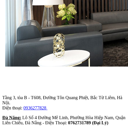
Trụ sở chính
:
Tầng 3, tòa B - T608, Đường Tôn Quang Phiệt, Bắc Từ Liêm, Hà
Nội.
Điện thoại:
0936277828
Đà Năng:
Lô Số 4 Đường Mê Linh, Phường Hòa Hiệp Nam, Quận
Liên Chiểu, Đà Nẵng - Điện Thoại:
0762731789 (Đại Lý)