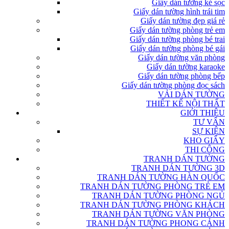
Giấy dán tường kẻ sọc
Giấy dán tường hình trái tim
Giấy dán tường đẹp giá rẻ
Giấy dán tường phòng trẻ em
Giấy dán tường phòng bé trai
Giấy dán tường phòng bé gái
Giấy dán tường văn phòng
Giấy dán tường karaoke
Giấy dán tường phòng bếp
Giấy dán tường phòng đọc sách
VẢI DÁN TƯỜNG
THIẾT KẾ NỘI THẤT
GIỚI THIỆU
TƯ VẤN
SỰ KIỆN
KHO GIẤY
THI CÔNG
TRANH DÁN TƯỜNG
TRANH DÁN TƯỜNG 3D
TRANH DÁN TƯỜNG HÀN QUỐC
TRANH DÁN TƯỜNG PHÒNG TRẺ EM
TRANH DÁN TƯỜNG PHÒNG NGỦ
TRANH DÁN TƯỜNG PHÒNG KHÁCH
TRANH DÁN TƯỜNG VĂN PHÒNG
TRANH DÁN TƯỜNG PHONG CẢNH