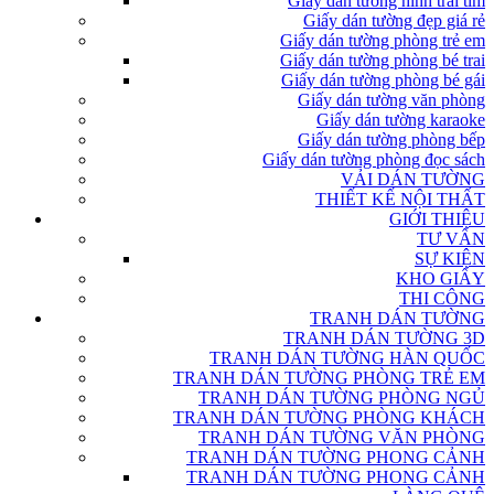
Giấy dán tường hình trái tim
Giấy dán tường đẹp giá rẻ
Giấy dán tường phòng trẻ em
Giấy dán tường phòng bé trai
Giấy dán tường phòng bé gái
Giấy dán tường văn phòng
Giấy dán tường karaoke
Giấy dán tường phòng bếp
Giấy dán tường phòng đọc sách
VẢI DÁN TƯỜNG
THIẾT KẾ NỘI THẤT
GIỚI THIỆU
TƯ VẤN
SỰ KIỆN
KHO GIẤY
THI CÔNG
TRANH DÁN TƯỜNG
TRANH DÁN TƯỜNG 3D
TRANH DÁN TƯỜNG HÀN QUỐC
TRANH DÁN TƯỜNG PHÒNG TRẺ EM
TRANH DÁN TƯỜNG PHÒNG NGỦ
TRANH DÁN TƯỜNG PHÒNG KHÁCH
TRANH DÁN TƯỜNG VĂN PHÒNG
TRANH DÁN TƯỜNG PHONG CẢNH
TRANH DÁN TƯỜNG PHONG CẢNH