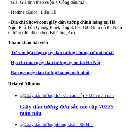
- Giá: Giá tính theo cuộn + Công dán/m2
- Hotline (Zalo) : Liên Hệ
-
Địa chỉ Showroom giấy dán tường chính hãng tại Hà
Nội
: Phố Tôn Quang Phiệt, tầng 3, tòa T608 khu đô thị Nam
Cường.(đối diện chéo Bộ Công An)
Tham khảo bài viết:
-
Tư vấn lựa chọn giấy dán tường chung cư mới nhất
-
Địa chỉ mua giấy dán tường uy tín tại Hà Nội
-
Báo giá giấy dán tường hà nội mới nhất
Related Albums
Giấy dán tường đơn sắc cao cấp 70225
màu nâu