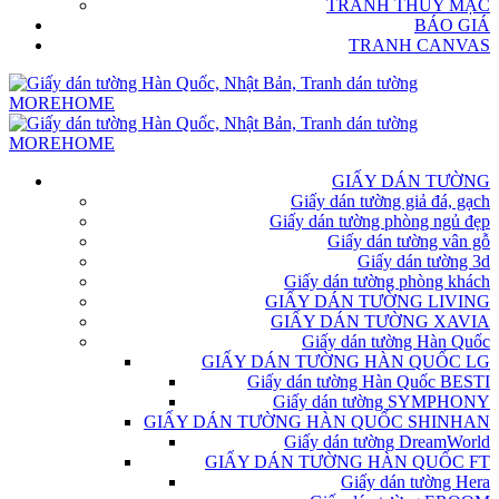
TRANH THỦY MẶC
BÁO GIÁ
TRANH CANVAS
GIẤY DÁN TƯỜNG
Giấy dán tường giả đá, gạch
Giấy dán tường phòng ngủ đẹp
Giấy dán tường vân gỗ
Giấy dán tường 3d
Giấy dán tường phòng khách
GIẤY DÁN TƯỜNG LIVING
GIẤY DÁN TƯỜNG XAVIA
Giấy dán tường Hàn Quốc
GIẤY DÁN TƯỜNG HÀN QUỐC LG
Giấy dán tường Hàn Quốc BESTI
Giấy dán tường SYMPHONY
GIẤY DÁN TƯỜNG HÀN QUỐC SHINHAN
Giấy dán tường DreamWorld
GIẤY DÁN TƯỜNG HÀN QUỐC FT
Giấy dán tường Hera