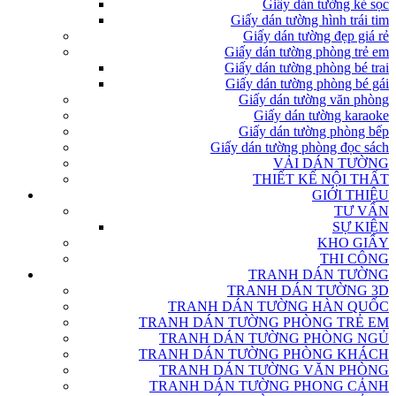
Giấy dán tường kẻ sọc
Giấy dán tường hình trái tim
Giấy dán tường đẹp giá rẻ
Giấy dán tường phòng trẻ em
Giấy dán tường phòng bé trai
Giấy dán tường phòng bé gái
Giấy dán tường văn phòng
Giấy dán tường karaoke
Giấy dán tường phòng bếp
Giấy dán tường phòng đọc sách
VẢI DÁN TƯỜNG
THIẾT KẾ NỘI THẤT
GIỚI THIỆU
TƯ VẤN
SỰ KIỆN
KHO GIẤY
THI CÔNG
TRANH DÁN TƯỜNG
TRANH DÁN TƯỜNG 3D
TRANH DÁN TƯỜNG HÀN QUỐC
TRANH DÁN TƯỜNG PHÒNG TRẺ EM
TRANH DÁN TƯỜNG PHÒNG NGỦ
TRANH DÁN TƯỜNG PHÒNG KHÁCH
TRANH DÁN TƯỜNG VĂN PHÒNG
TRANH DÁN TƯỜNG PHONG CẢNH