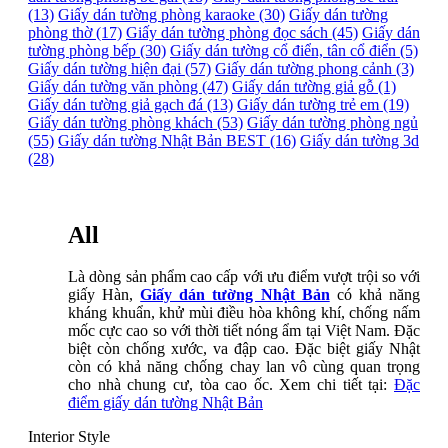
(13)
Giấy dán tường phòng karaoke (30)
Giấy dán tường
phòng thờ (17)
Giấy dán tường phòng đọc sách (45)
Giấy dán
tường phòng bếp (30)
Giấy dán tường cổ điển, tân cổ điển (5)
Giấy dán tường hiện đại (57)
Giấy dán tường phong cảnh (3)
Giấy dán tường văn phòng (47)
Giấy dán tường giả gỗ (1)
Giấy dán tường giả gạch đá (13)
Giấy dán tường trẻ em (19)
Giấy dán tường phòng khách (53)
Giấy dán tường phòng ngủ
(55)
Giấy dán tường Nhật Bản BEST (16)
Giấy dán tường 3d
(28)
All
Là dòng sản phẩm cao cấp với ưu điểm vượt trội so với
giấy Hàn,
Giấy dán tường Nhật Bản
có khả năng
kháng khuẩn, khử mùi điều hòa không khí, chống nấm
mốc cực cao so với thời tiết nóng ẩm tại Việt Nam. Đặc
biệt còn chống xước, va đập cao. Đặc biệt giấy Nhật
còn có khả năng chống chay lan vô cùng quan trọng
cho nhà chung cư, tòa cao ốc. Xem chi tiết tại:
Đặc
điểm giấy dán tường Nhật Bản
Interior Style