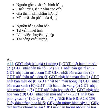
Nguồn gốc xuất sứ chính hãng
Chất lượng sản phẩm cao cấp
Giá thành sản phẩm hợp lý
Mẫu mã sản phẩm đa dạng
Nguồn hàng đảm bảo
Tư vấn nhiệt tình
Làm việc chuyên nghiệp
Thi công chất lượng
All
ALL
GDT nhật bản giả xi măng (1)
GDT nhật bản đơn sắc
(21)
GDT nhật bản hà nội (64)
GDT nhật bản giá rẻ (45)
GDT nhật bản màu xám (13)
GDT nhật bản màu nâu (5)
GDT nhật bản màu đen (3)
GDT nhật bản màu tím (1)
GDT
nhật bản màu đỏ (0)
GDT nhật bản màu hồng (4)
GDT nhật
bản màu xanh (10)
GDT nhật bản màu vàng (6)
GDT nhật
bản màu trắng (5)
GDT nhật bản họa tiết (31)
GDT nhật bản
hoa văn (18)
GDT nhật bản mới nhất (47)
GDT nhật bản
phong cách (41)
Giấy dán tường Nhật Bản BIGACE (29)
Giấy dán tường hoa lá (5)
Giấy dán tường hình cây (1)
Giấy
dán tường phòng bé gái (18)
Giấy dán tường phòng bé trai