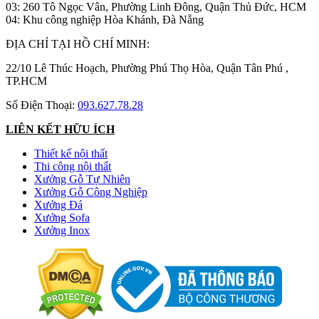
03: 260 Tô Ngọc Vân, Phường Linh Đông, Quận Thủ Đức, HCM
04: Khu công nghiệp Hòa Khánh, Đà Nẵng
ĐỊA CHỈ TẠI HỒ CHÍ MINH:
22/10 Lê Thúc Hoạch, Phường Phú Thọ Hòa, Quận Tân Phú ,
TP.HCM
Số Điện Thoại:
093.627.78.28
LIÊN KẾT HỮU ÍCH
Thiết kế nội thất
Thi công nội thất
Xưởng Gỗ Tự Nhiên
Xưởng Gỗ Công Nghiệp
Xưởng Đá
Xưởng Sofa
Xưởng Inox