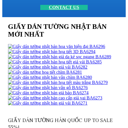
CONTACT US
GIẤY DÁN TƯỜNG NHẬT BẢN
MỚI NHẤT
GIẤY DÁN TƯỜNG HÀN QUỐC UP TO SALE
55%!