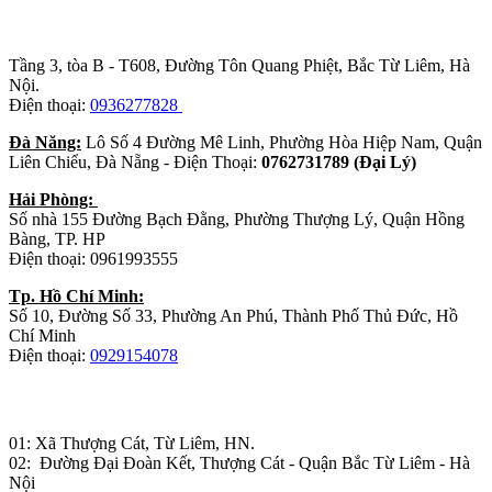
Trụ sở chính
:
Tầng 3, tòa B - T608, Đường Tôn Quang Phiệt, Bắc Từ Liêm, Hà
Nội.
Điện thoại:
0936277828
Đà Năng:
Lô Số 4 Đường Mê Linh, Phường Hòa Hiệp Nam, Quận
Liên Chiểu, Đà Nẵng - Điện Thoại:
0762731789 (Đại Lý)
Hải Phòng:
Số nhà 155 Đường Bạch Đằng, Phường Thượng Lý, Quận Hồng
Bàng, TP. HP
Điện thoại: 0961993555
Tp. Hồ Chí Minh:
Số 10, Đường Số 33, Phường An Phú, Thành Phố Thủ Đức, Hồ
Chí Minh
Điện thoại:
0929154078
Nhà máy sản xuất đồ gỗ:
01: Xã Thượng Cát, Từ Liêm, HN.
02: Đường Đại Đoàn Kết, Thượng Cát - Quận Bắc Từ Liêm - Hà
Nội