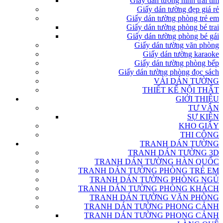
Giấy dán tường hình trái tim
Giấy dán tường đẹp giá rẻ
Giấy dán tường phòng trẻ em
Giấy dán tường phòng bé trai
Giấy dán tường phòng bé gái
Giấy dán tường văn phòng
Giấy dán tường karaoke
Giấy dán tường phòng bếp
Giấy dán tường phòng đọc sách
VẢI DÁN TƯỜNG
THIẾT KẾ NỘI THẤT
GIỚI THIỆU
TƯ VẤN
SỰ KIỆN
KHO GIẤY
THI CÔNG
TRANH DÁN TƯỜNG
TRANH DÁN TƯỜNG 3D
TRANH DÁN TƯỜNG HÀN QUỐC
TRANH DÁN TƯỜNG PHÒNG TRẺ EM
TRANH DÁN TƯỜNG PHÒNG NGỦ
TRANH DÁN TƯỜNG PHÒNG KHÁCH
TRANH DÁN TƯỜNG VĂN PHÒNG
TRANH DÁN TƯỜNG PHONG CẢNH
TRANH DÁN TƯỜNG PHONG CẢNH