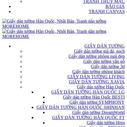
TRANH THỦY MẶC
BÁO GIÁ
TRANH CANVAS
GIẤY DÁN TƯỜNG
Giấy dán tường giả đá, gạch
Giấy dán tường phòng ngủ đẹp
Giấy dán tường vân gỗ
Giấy dán tường 3d
Giấy dán tường phòng khách
GIẤY DÁN TƯỜNG LIVING
GIẤY DÁN TƯỜNG XAVIA
Giấy dán tường Hàn Quốc
GIẤY DÁN TƯỜNG HÀN QUỐC LG
Giấy dán tường Hàn Quốc BESTI
Giấy dán tường SYMPHONY
GIẤY DÁN TƯỜNG HÀN QUỐC SHINHAN
Giấy dán tường DreamWorld
GIẤY DÁN TƯỜNG HÀN QUỐC FT
Giấy dán tường Hera