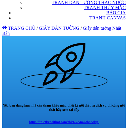
TRANH DÁN TƯỜNG THÁC NƯỚC
TRANH THỦY MẶC
BÁO GIÁ
TRANH CANVAS
TRANG CHỦ
/
GIẤY DÁN TƯỜNG
/
Giấy dán tường Nhật
Bản
Nếu bạn đang làm nhà cần tham khảo mẫu thiết kế nội thất và dịch vụ thi công nội
thất hãy xem tại đây
https://thietkenoithat.com/thiet-ke-noi-that-dep