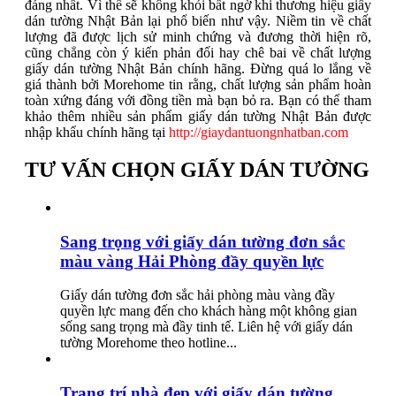
đáng nhất. Vì thế sẽ không khỏi bất ngờ khi thương hiệu giấy
dán tường Nhật Bản lại phổ biến như vậy. Niềm tin về chất
lượng đã được lịch sử minh chứng và đương thời hiện rõ,
cũng chẳng còn ý kiến phản đối hay chê bai về chất lượng
giấy dán tường Nhật Bản chính hãng. Đừng quá lo lắng về
giá thành bởi Morehome tin rằng, chất lượng sản phẩm hoàn
toàn xứng đáng với đồng tiền mà bạn bỏ ra. Bạn có thể tham
khảo thêm nhiều sản phẩm giấy dán tường Nhật Bản được
nhập khẩu chính hãng tại
http://giaydantuongnhatban.com
TƯ VẤN CHỌN GIẤY DÁN TƯỜNG
Sang trọng với giấy dán tường đơn sắc
màu vàng Hải Phòng đầy quyền lực
Giấy dán tường đơn sắc hải phòng màu vàng đầy
quyền lực mang đến cho khách hàng một không gian
sống sang trọng mà đầy tinh tế. Liên hệ với giấy dán
tường Morehome theo hotline...
Trang trí nhà đẹp với giấy dán tường