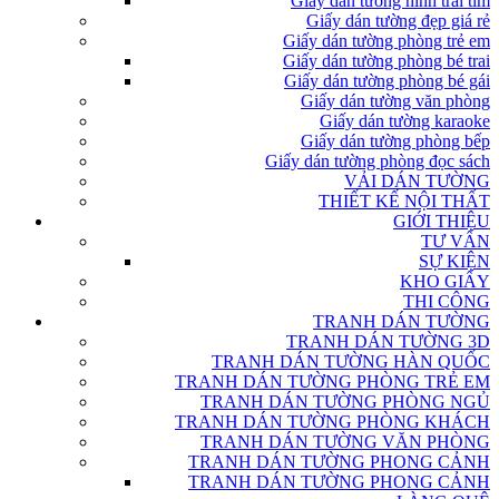
Giấy dán tường hình trái tim
Giấy dán tường đẹp giá rẻ
Giấy dán tường phòng trẻ em
Giấy dán tường phòng bé trai
Giấy dán tường phòng bé gái
Giấy dán tường văn phòng
Giấy dán tường karaoke
Giấy dán tường phòng bếp
Giấy dán tường phòng đọc sách
VẢI DÁN TƯỜNG
THIẾT KẾ NỘI THẤT
GIỚI THIỆU
TƯ VẤN
SỰ KIỆN
KHO GIẤY
THI CÔNG
TRANH DÁN TƯỜNG
TRANH DÁN TƯỜNG 3D
TRANH DÁN TƯỜNG HÀN QUỐC
TRANH DÁN TƯỜNG PHÒNG TRẺ EM
TRANH DÁN TƯỜNG PHÒNG NGỦ
TRANH DÁN TƯỜNG PHÒNG KHÁCH
TRANH DÁN TƯỜNG VĂN PHÒNG
TRANH DÁN TƯỜNG PHONG CẢNH
TRANH DÁN TƯỜNG PHONG CẢNH