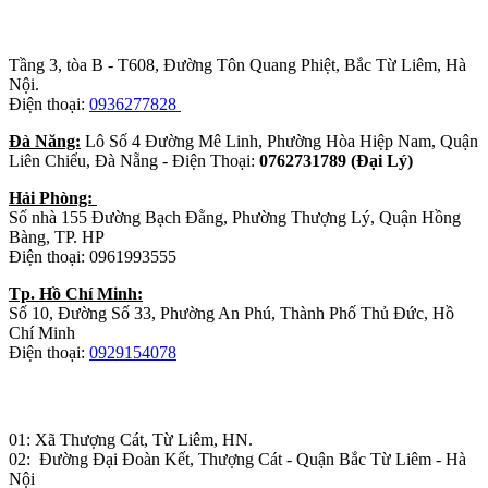
Trụ sở chính
:
Tầng 3, tòa B - T608, Đường Tôn Quang Phiệt, Bắc Từ Liêm, Hà
Nội.
Điện thoại:
0936277828
Đà Năng:
Lô Số 4 Đường Mê Linh, Phường Hòa Hiệp Nam, Quận
Liên Chiểu, Đà Nẵng - Điện Thoại:
0762731789 (Đại Lý)
Hải Phòng:
Số nhà 155 Đường Bạch Đằng, Phường Thượng Lý, Quận Hồng
Bàng, TP. HP
Điện thoại: 0961993555
Tp. Hồ Chí Minh:
Số 10, Đường Số 33, Phường An Phú, Thành Phố Thủ Đức, Hồ
Chí Minh
Điện thoại:
0929154078
Nhà máy sản xuất đồ gỗ:
01: Xã Thượng Cát, Từ Liêm, HN.
02: Đường Đại Đoàn Kết, Thượng Cát - Quận Bắc Từ Liêm - Hà
Nội