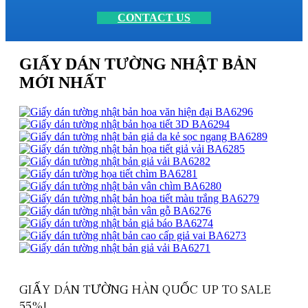
CONTACT US
GIẤY DÁN TƯỜNG NHẬT BẢN
MỚI NHẤT
GIẤY DÁN TƯỜNG HÀN QUỐC UP TO SALE
55%!