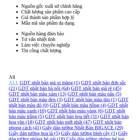
Nguồn gốc xuất sứ chính hãng
Chất lượng sản phẩm cao cấp
Giá thành sản phẩm hợp lý
Mẫu mã sản phẩm đa dạng
Nguồn hàng đảm bảo
Tư vấn nhiệt tình
Làm việc chuyên nghiệp
Thi công chất lượng
All
ALL
GDT nhật bản giả xi măng (1)
GDT nhật bản đơn sắc
(21)
GDT nhật bản hà nội (64)
GDT nhật bản giá rẻ (45)
GDT nhật bản màu xám (13)
GDT nhật bản màu nâu (5)
GDT nhật bản màu đen (3)
GDT nhật bản màu tím (1)
GDT
nhật bản màu đỏ (0)
GDT nhật bản màu hồng (4)
GDT nhật
bản màu xanh (10)
GDT nhật bản màu vàng (6)
GDT nhật
bản màu trắng (5)
GDT nhật bản họa tiết (31)
GDT nhật bản
hoa văn (18)
GDT nhật bản mới nhất (47)
GDT nhật bản
phong cách (41)
Giấy dán tường Nhật Bản BIGACE (29)
Giấy dán tường hoa lá (5)
Giấy dán tường hình cây (1)
Giấy
dán tường phòng bé gái (18)
Giấy dán tường phòng bé trai