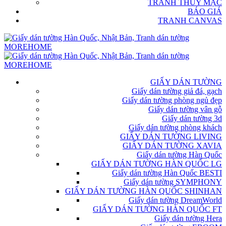
TRANH THỦY MẶC
BÁO GIÁ
TRANH CANVAS
GIẤY DÁN TƯỜNG
Giấy dán tường giả đá, gạch
Giấy dán tường phòng ngủ đẹp
Giấy dán tường vân gỗ
Giấy dán tường 3d
Giấy dán tường phòng khách
GIẤY DÁN TƯỜNG LIVING
GIẤY DÁN TƯỜNG XAVIA
Giấy dán tường Hàn Quốc
GIẤY DÁN TƯỜNG HÀN QUỐC LG
Giấy dán tường Hàn Quốc BESTI
Giấy dán tường SYMPHONY
GIẤY DÁN TƯỜNG HÀN QUỐC SHINHAN
Giấy dán tường DreamWorld
GIẤY DÁN TƯỜNG HÀN QUỐC FT
Giấy dán tường Hera