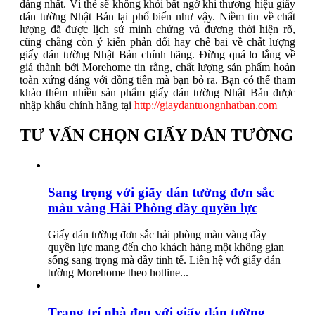
đáng nhất. Vì thế sẽ không khỏi bất ngờ khi thương hiệu giấy
dán tường Nhật Bản lại phổ biến như vậy. Niềm tin về chất
lượng đã được lịch sử minh chứng và đương thời hiện rõ,
cũng chẳng còn ý kiến phản đối hay chê bai về chất lượng
giấy dán tường Nhật Bản chính hãng. Đừng quá lo lắng về
giá thành bởi Morehome tin rằng, chất lượng sản phẩm hoàn
toàn xứng đáng với đồng tiền mà bạn bỏ ra. Bạn có thể tham
khảo thêm nhiều sản phẩm giấy dán tường Nhật Bản được
nhập khẩu chính hãng tại
http://giaydantuongnhatban.com
TƯ VẤN CHỌN GIẤY DÁN TƯỜNG
Sang trọng với giấy dán tường đơn sắc
màu vàng Hải Phòng đầy quyền lực
Giấy dán tường đơn sắc hải phòng màu vàng đầy
quyền lực mang đến cho khách hàng một không gian
sống sang trọng mà đầy tinh tế. Liên hệ với giấy dán
tường Morehome theo hotline...
Trang trí nhà đẹp với giấy dán tường