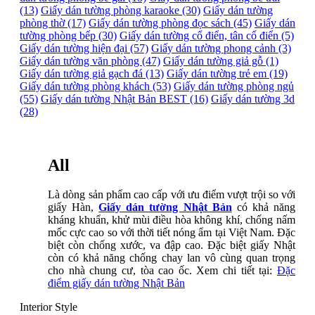
(13)
Giấy dán tường phòng karaoke (30)
Giấy dán tường
phòng thờ (17)
Giấy dán tường phòng đọc sách (45)
Giấy dán
tường phòng bếp (30)
Giấy dán tường cổ điển, tân cổ điển (5)
Giấy dán tường hiện đại (57)
Giấy dán tường phong cảnh (3)
Giấy dán tường văn phòng (47)
Giấy dán tường giả gỗ (1)
Giấy dán tường giả gạch đá (13)
Giấy dán tường trẻ em (19)
Giấy dán tường phòng khách (53)
Giấy dán tường phòng ngủ
(55)
Giấy dán tường Nhật Bản BEST (16)
Giấy dán tường 3d
(28)
All
Là dòng sản phẩm cao cấp với ưu điểm vượt trội so với
giấy Hàn,
Giấy dán tường Nhật Bản
có khả năng
kháng khuẩn, khử mùi điều hòa không khí, chống nấm
mốc cực cao so với thời tiết nóng ẩm tại Việt Nam. Đặc
biệt còn chống xước, va đập cao. Đặc biệt giấy Nhật
còn có khả năng chống chay lan vô cùng quan trọng
cho nhà chung cư, tòa cao ốc. Xem chi tiết tại:
Đặc
điểm giấy dán tường Nhật Bản
Interior Style