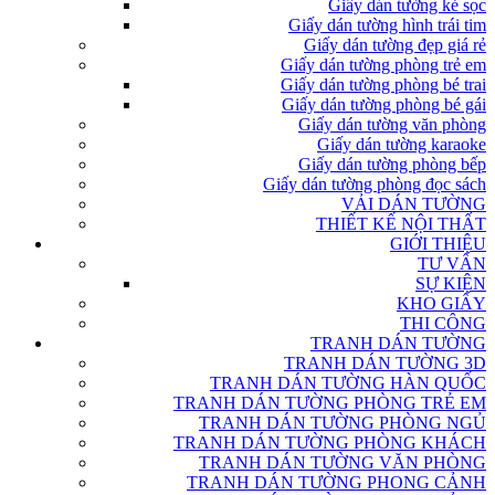
Giấy dán tường kẻ sọc
Giấy dán tường hình trái tim
Giấy dán tường đẹp giá rẻ
Giấy dán tường phòng trẻ em
Giấy dán tường phòng bé trai
Giấy dán tường phòng bé gái
Giấy dán tường văn phòng
Giấy dán tường karaoke
Giấy dán tường phòng bếp
Giấy dán tường phòng đọc sách
VẢI DÁN TƯỜNG
THIẾT KẾ NỘI THẤT
GIỚI THIỆU
TƯ VẤN
SỰ KIỆN
KHO GIẤY
THI CÔNG
TRANH DÁN TƯỜNG
TRANH DÁN TƯỜNG 3D
TRANH DÁN TƯỜNG HÀN QUỐC
TRANH DÁN TƯỜNG PHÒNG TRẺ EM
TRANH DÁN TƯỜNG PHÒNG NGỦ
TRANH DÁN TƯỜNG PHÒNG KHÁCH
TRANH DÁN TƯỜNG VĂN PHÒNG
TRANH DÁN TƯỜNG PHONG CẢNH