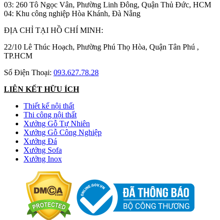
03: 260 Tô Ngọc Vân, Phường Linh Đông, Quận Thủ Đức, HCM
04: Khu công nghiệp Hòa Khánh, Đà Nẵng
ĐỊA CHỈ TẠI HỒ CHÍ MINH:
22/10 Lê Thúc Hoạch, Phường Phú Thọ Hòa, Quận Tân Phú ,
TP.HCM
Số Điện Thoại:
093.627.78.28
LIÊN KẾT HỮU ÍCH
Thiết kế nội thất
Thi công nội thất
Xưởng Gỗ Tự Nhiên
Xưởng Gỗ Công Nghiệp
Xưởng Đá
Xưởng Sofa
Xưởng Inox