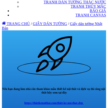
TRANH DÁN TƯỜNG THÁC NƯỚC
TRANH THỦY MẶC
BÁO GIÁ
TRANH CANVAS
TRANG CHỦ
/
GIẤY DÁN TƯỜNG
/
Giấy dán tường Nhật
Bản
Nếu bạn đang làm nhà cần tham khảo mẫu thiết kế nội thất và dịch vụ thi công nội
thất hãy xem tại đây
https://thietkenoithat.com/thiet-ke-noi-that-dep