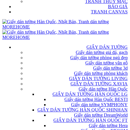
TRANH THỦY MẶC
BÁO GIÁ
TRANH CANVAS
GIẤY DÁN TƯỜNG
Giấy dán tường giả đá, gạch
Giấy dán tường phòng ngủ đẹp
Giấy dán tường vân gỗ
Giấy dán tường 3d
Giấy dán tường phòng khách
GIẤY DÁN TƯỜNG LIVING
GIẤY DÁN TƯỜNG XAVIA
Giấy dán tường Hàn Quốc
GIẤY DÁN TƯỜNG HÀN QUỐC LG
Giấy dán tường Hàn Quốc BESTI
Giấy dán tường SYMPHONY
GIẤY DÁN TƯỜNG HÀN QUỐC SHINHAN
Giấy dán tường DreamWorld
GIẤY DÁN TƯỜNG HÀN QUỐC FT
Giấy dán tường Hera