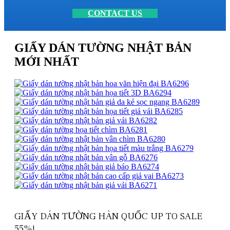
CONTACT US
GIẤY DÁN TƯỜNG NHẬT BẢN
MỚI NHẤT
GIẤY DÁN TƯỜNG HÀN QUỐC UP TO SALE
55%!