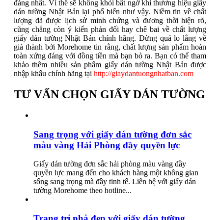
đáng nhất. Vì thế sẽ không khỏi bất ngờ khi thương hiệu giấy
dán tường Nhật Bản lại phổ biến như vậy. Niềm tin về chất
lượng đã được lịch sử minh chứng và đương thời hiện rõ,
cũng chẳng còn ý kiến phản đối hay chê bai về chất lượng
giấy dán tường Nhật Bản chính hãng. Đừng quá lo lắng về
giá thành bởi Morehome tin rằng, chất lượng sản phẩm hoàn
toàn xứng đáng với đồng tiền mà bạn bỏ ra. Bạn có thể tham
khảo thêm nhiều sản phẩm giấy dán tường Nhật Bản được
nhập khẩu chính hãng tại
http://giaydantuongnhatban.com
TƯ VẤN CHỌN GIẤY DÁN TƯỜNG
Sang trọng với giấy dán tường đơn sắc
màu vàng Hải Phòng đầy quyền lực
Giấy dán tường đơn sắc hải phòng màu vàng đầy
quyền lực mang đến cho khách hàng một không gian
sống sang trọng mà đầy tinh tế. Liên hệ với giấy dán
tường Morehome theo hotline...
Trang trí nhà đẹp với giấy dán tường