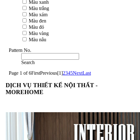
Màu xanh
Màu trắng
Màu xám
Màu đen
Màu đỏ
Màu vàng
Màu nâu
Pattern No.
Search
Page 1 of 6
First
Previous
[1]
2
3
4
5
Next
Last
DỊCH VỤ THIẾT KẾ NỘI THẤT -
MOREHOME