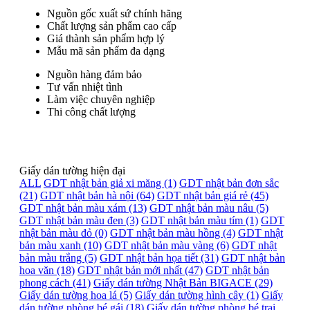
Nguồn gốc xuất sứ chính hãng
Chất lượng sản phẩm cao cấp
Giá thành sản phẩm hợp lý
Mẫu mã sản phẩm đa dạng
Nguồn hàng đảm bảo
Tư vấn nhiệt tình
Làm việc chuyên nghiệp
Thi công chất lượng
Giấy dán tường hiện đại
ALL
GDT nhật bản giả xi măng (1)
GDT nhật bản đơn sắc
(21)
GDT nhật bản hà nội (64)
GDT nhật bản giá rẻ (45)
GDT nhật bản màu xám (13)
GDT nhật bản màu nâu (5)
GDT nhật bản màu đen (3)
GDT nhật bản màu tím (1)
GDT
nhật bản màu đỏ (0)
GDT nhật bản màu hồng (4)
GDT nhật
bản màu xanh (10)
GDT nhật bản màu vàng (6)
GDT nhật
bản màu trắng (5)
GDT nhật bản họa tiết (31)
GDT nhật bản
hoa văn (18)
GDT nhật bản mới nhất (47)
GDT nhật bản
phong cách (41)
Giấy dán tường Nhật Bản BIGACE (29)
Giấy dán tường hoa lá (5)
Giấy dán tường hình cây (1)
Giấy
dán tường phòng bé gái (18)
Giấy dán tường phòng bé trai