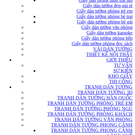
Giấy dán tường hình trái tim
Giấy dán tường đẹp giá rẻ
Giấy dán tường phòng trẻ em
Giấy dán tường phòng bé trai
Giấy dán tường phòng bé gái
Giấy dán tường văn phòng
Giấy dán tường karaoke
Giấy dán tường phòng bếp
Giấy dán tường phòng đọc sách
VẢI DÁN TƯỜNG
THIẾT KẾ NỘI THẤT
GIỚI THIỆU
TƯ VẤN
SỰ KIỆN
KHO GIẤY
THI CÔNG
TRANH DÁN TƯỜNG
TRANH DÁN TƯỜNG 3D
TRANH DÁN TƯỜNG HÀN QUỐC
TRANH DÁN TƯỜNG PHÒNG TRẺ EM
TRANH DÁN TƯỜNG PHÒNG NGỦ
TRANH DÁN TƯỜNG PHÒNG KHÁCH
TRANH DÁN TƯỜNG VĂN PHÒNG
TRANH DÁN TƯỜNG PHONG CẢNH
TRANH DÁN TƯỜNG PHONG CẢNH