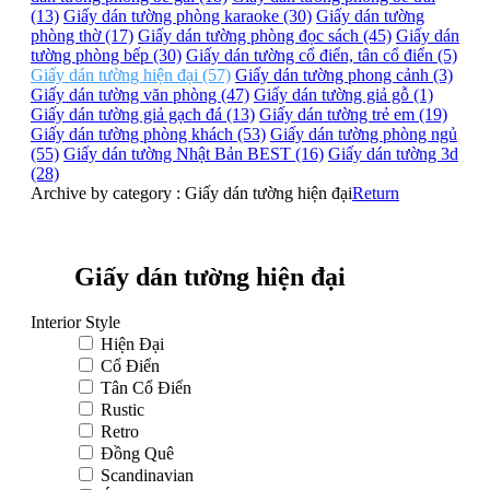
(13)
Giấy dán tường phòng karaoke (30)
Giấy dán tường
phòng thờ (17)
Giấy dán tường phòng đọc sách (45)
Giấy dán
tường phòng bếp (30)
Giấy dán tường cổ điển, tân cổ điển (5)
Giấy dán tường hiện đại (57)
Giấy dán tường phong cảnh (3)
Giấy dán tường văn phòng (47)
Giấy dán tường giả gỗ (1)
Giấy dán tường giả gạch đá (13)
Giấy dán tường trẻ em (19)
Giấy dán tường phòng khách (53)
Giấy dán tường phòng ngủ
(55)
Giấy dán tường Nhật Bản BEST (16)
Giấy dán tường 3d
(28)
Archive by category :
Giấy dán tường hiện đại
Return
Giấy dán tường hiện đại
Interior Style
Hiện Đại
Cổ Điển
Tân Cổ Điển
Rustic
Retro
Đồng Quê
Scandinavian