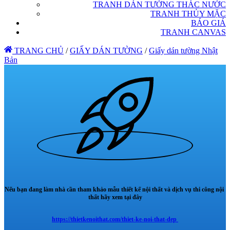
TRANH DÁN TƯỜNG THÁC NƯỚC
TRANH THỦY MẶC
BÁO GIÁ
TRANH CANVAS
TRANG CHỦ
/
GIẤY DÁN TƯỜNG
/
Giấy dán tường Nhật
Bản
Nếu bạn đang làm nhà cần tham khảo mẫu thiết kế nội thất và dịch vụ thi công nội
thất hãy xem tại đây
https://thietkenoithat.com/thiet-ke-noi-that-dep