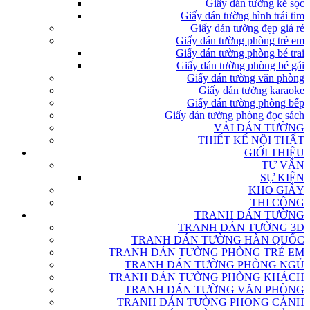
Giấy dán tường kẻ sọc
Giấy dán tường hình trái tim
Giấy dán tường đẹp giá rẻ
Giấy dán tường phòng trẻ em
Giấy dán tường phòng bé trai
Giấy dán tường phòng bé gái
Giấy dán tường văn phòng
Giấy dán tường karaoke
Giấy dán tường phòng bếp
Giấy dán tường phòng đọc sách
VẢI DÁN TƯỜNG
THIẾT KẾ NỘI THẤT
GIỚI THIỆU
TƯ VẤN
SỰ KIỆN
KHO GIẤY
THI CÔNG
TRANH DÁN TƯỜNG
TRANH DÁN TƯỜNG 3D
TRANH DÁN TƯỜNG HÀN QUỐC
TRANH DÁN TƯỜNG PHÒNG TRẺ EM
TRANH DÁN TƯỜNG PHÒNG NGỦ
TRANH DÁN TƯỜNG PHÒNG KHÁCH
TRANH DÁN TƯỜNG VĂN PHÒNG
TRANH DÁN TƯỜNG PHONG CẢNH