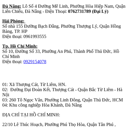
Đà Năng:
Lô Số 4 Đường Mê Linh, Phường Hòa Hiệp Nam, Quận
Liên Chiểu, Đà Nẵng - Điện Thoại:
0762731789 (Đại Lý)
Hải Phòng:
Số nhà 155 Đường Bạch Đằng, Phường Thượng Lý, Quận Hồng
Bàng, TP. HP
Điện thoại: 0961993555
Tp. Hồ Chí Minh:
Số 10, Đường Số 33, Phường An Phú, Thành Phố Thủ Đức, Hồ
Chí Minh
Điện thoại:
0929154078
Nhà máy sản xuất đồ gỗ:
01: Xã Thượng Cát, Từ Liêm, HN.
02: Đường Đại Đoàn Kết, Thượng Cát - Quận Bắc Từ Liêm - Hà
Nội
03: 260 Tô Ngọc Vân, Phường Linh Đông, Quận Thủ Đức, HCM
04: Khu công nghiệp Hòa Khánh, Đà Nẵng
ĐỊA CHỈ TẠI HỒ CHÍ MINH:
22/10 Lê Thúc Hoạch, Phường Phú Thọ Hòa, Quận Tân Phú ,