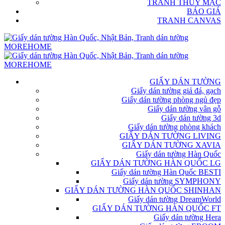
TRANH THỦY MẶC
BÁO GIÁ
TRANH CANVAS
GIẤY DÁN TƯỜNG
Giấy dán tường giả đá, gạch
Giấy dán tường phòng ngủ đẹp
Giấy dán tường vân gỗ
Giấy dán tường 3d
Giấy dán tường phòng khách
GIẤY DÁN TƯỜNG LIVING
GIẤY DÁN TƯỜNG XAVIA
Giấy dán tường Hàn Quốc
GIẤY DÁN TƯỜNG HÀN QUỐC LG
Giấy dán tường Hàn Quốc BESTI
Giấy dán tường SYMPHONY
GIẤY DÁN TƯỜNG HÀN QUỐC SHINHAN
Giấy dán tường DreamWorld
GIẤY DÁN TƯỜNG HÀN QUỐC FT
Giấy dán tường Hera