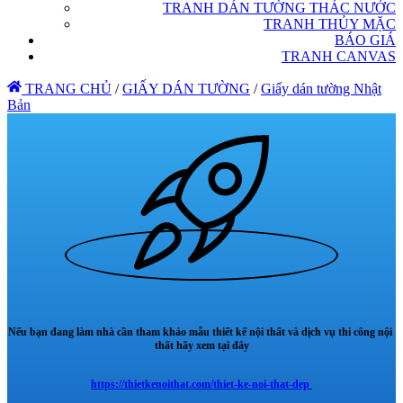
TRANH DÁN TƯỜNG THÁC NƯỚC
TRANH THỦY MẶC
BÁO GIÁ
TRANH CANVAS
TRANG CHỦ
/
GIẤY DÁN TƯỜNG
/
Giấy dán tường Nhật
Bản
Nếu bạn đang làm nhà cần tham khảo mẫu thiết kế nội thất và dịch vụ thi công nội
thất hãy xem tại đây
https://thietkenoithat.com/thiet-ke-noi-that-dep