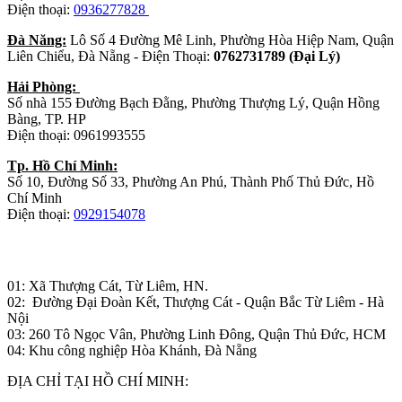
Điện thoại:
0936277828
Đà Năng:
Lô Số 4 Đường Mê Linh, Phường Hòa Hiệp Nam, Quận
Liên Chiểu, Đà Nẵng - Điện Thoại:
0762731789 (Đại Lý)
Hải Phòng:
Số nhà 155 Đường Bạch Đằng, Phường Thượng Lý, Quận Hồng
Bàng, TP. HP
Điện thoại: 0961993555
Tp. Hồ Chí Minh:
Số 10, Đường Số 33, Phường An Phú, Thành Phố Thủ Đức, Hồ
Chí Minh
Điện thoại:
0929154078
Nhà máy sản xuất đồ gỗ:
01: Xã Thượng Cát, Từ Liêm, HN.
02: Đường Đại Đoàn Kết, Thượng Cát - Quận Bắc Từ Liêm - Hà
Nội
03: 260 Tô Ngọc Vân, Phường Linh Đông, Quận Thủ Đức, HCM
04: Khu công nghiệp Hòa Khánh, Đà Nẵng
ĐỊA CHỈ TẠI HỒ CHÍ MINH: