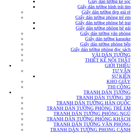
Giấy dán tường kẻ sọc
Giấy dán tường hình trái tim
Giấy dán tường đẹp giá rẻ
Giấy dán tường phòng trẻ em
Giấy dán tường phòng bé trai
Giấy dán tường phòng bé gái
Giấy dán tường văn phòng
Giấy dán tường karaoke
Giấy dán tường phòng bếp
Giấy dán tường phòng đọc sách
VẢI DÁN TƯỜNG
THIẾT KẾ NỘI THẤT
GIỚI THIỆU
TƯ VẤN
SỰ KIỆN
KHO GIẤY
THI CÔNG
TRANH DÁN TƯỜNG
TRANH DÁN TƯỜNG 3D
TRANH DÁN TƯỜNG HÀN QUỐC
TRANH DÁN TƯỜNG PHÒNG TRẺ EM
TRANH DÁN TƯỜNG PHÒNG NGỦ
TRANH DÁN TƯỜNG PHÒNG KHÁCH
TRANH DÁN TƯỜNG VĂN PHÒNG
TRANH DÁN TƯỜNG PHONG CẢNH