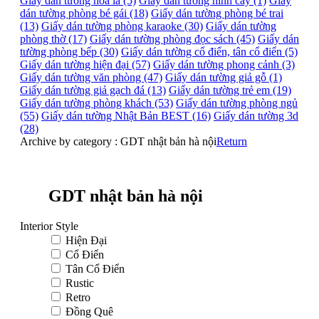
Giấy dán tường hoa lá (5)
Giấy dán tường hình cây (1)
Giấy
dán tường phòng bé gái (18)
Giấy dán tường phòng bé trai
(13)
Giấy dán tường phòng karaoke (30)
Giấy dán tường
phòng thờ (17)
Giấy dán tường phòng đọc sách (45)
Giấy dán
tường phòng bếp (30)
Giấy dán tường cổ điển, tân cổ điển (5)
Giấy dán tường hiện đại (57)
Giấy dán tường phong cảnh (3)
Giấy dán tường văn phòng (47)
Giấy dán tường giả gỗ (1)
Giấy dán tường giả gạch đá (13)
Giấy dán tường trẻ em (19)
Giấy dán tường phòng khách (53)
Giấy dán tường phòng ngủ
(55)
Giấy dán tường Nhật Bản BEST (16)
Giấy dán tường 3d
(28)
Archive by category :
GDT nhật bản hà nội
Return
GDT nhật bản hà nội
Interior Style
Hiện Đại
Cổ Điển
Tân Cổ Điển
Rustic
Retro
Đồng Quê