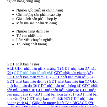
nguồn hàng cung ứng.
Nguồn gốc xuất sứ chính hãng
Chất lượng sản phẩm cao cấp
Giá thành sản phẩm hợp lý
Mẫu mã sản phẩm đa dạng
Nguồn hàng đảm bảo
Tư vấn nhiệt tình
Làm việc chuyên nghiệp
Thi công chất lượng
GDT nhật bản hà nội
ALL
GDT nhật bản giả xi măng (1)
GDT nhật bản đơn sắc
(21)
GDT nhật bản hà nội (64)
GDT nhật bản giá rẻ (45)
GDT nhật bản màu xám (13)
GDT nhật bản màu nâu (5)
GDT nhật bản màu đen (3)
GDT nhật bản màu tím (1)
GDT
nhật bản màu đỏ (0)
GDT nhật bản màu hồng (4)
GDT nhật
bản màu xanh (10)
GDT nhật bản màu vàng (6)
GDT nhật
bản màu trắng (5)
GDT nhật bản họa tiết (31)
GDT nhật bản
hoa văn (18)
GDT nhật bản mới nhất (47)
GDT nhật bản
phong cách (41)
Giấy dán tường Nhật Bản BIGACE (29)