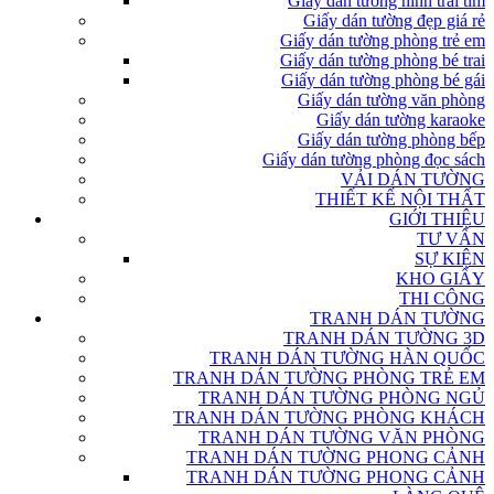
Giấy dán tường hình trái tim
Giấy dán tường đẹp giá rẻ
Giấy dán tường phòng trẻ em
Giấy dán tường phòng bé trai
Giấy dán tường phòng bé gái
Giấy dán tường văn phòng
Giấy dán tường karaoke
Giấy dán tường phòng bếp
Giấy dán tường phòng đọc sách
VẢI DÁN TƯỜNG
THIẾT KẾ NỘI THẤT
GIỚI THIỆU
TƯ VẤN
SỰ KIỆN
KHO GIẤY
THI CÔNG
TRANH DÁN TƯỜNG
TRANH DÁN TƯỜNG 3D
TRANH DÁN TƯỜNG HÀN QUỐC
TRANH DÁN TƯỜNG PHÒNG TRẺ EM
TRANH DÁN TƯỜNG PHÒNG NGỦ
TRANH DÁN TƯỜNG PHÒNG KHÁCH
TRANH DÁN TƯỜNG VĂN PHÒNG
TRANH DÁN TƯỜNG PHONG CẢNH
TRANH DÁN TƯỜNG PHONG CẢNH