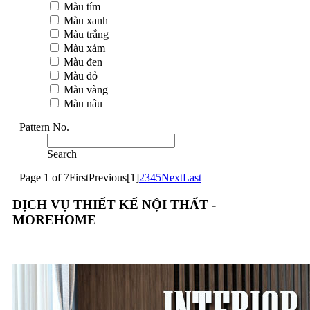
Màu tím
Màu xanh
Màu trắng
Màu xám
Màu đen
Màu đỏ
Màu vàng
Màu nâu
Pattern No.
Search
Page 1 of 7
First
Previous
[1]
2
3
4
5
Next
Last
DỊCH VỤ THIẾT KẾ NỘI THẤT -
MOREHOME