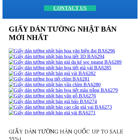
CONTACT US
GIẤY DÁN TƯỜNG NHẬT BẢN
MỚI NHẤT
GIẤY DÁN TƯỜNG HÀN QUỐC UP TO SALE
55%!