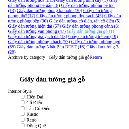
Giấy dán tường hoa lá (5)
Giấy dán tường hình cây (1)
Giấy
dán tường phòng bé gái (18)
Giấy dán tường phòng bé trai
(13)
Giấy dán tường phòng karaoke (30)
Giấy dán tường
phòng thờ (17)
Giấy dán tường phòng đọc sách (45)
Giấy dán
tường phòng bếp (30)
Giấy dán tường cổ điển, tân cổ điển (5)
Giấy dán tường hiện đại (57)
Giấy dán tường phong cảnh (3)
Giấy dán tường văn phòng (47)
Giấy dán tường giả gỗ (1)
Giấy dán tường giả gạch đá (13)
Giấy dán tường trẻ em (19)
Giấy dán tường phòng khách (53)
Giấy dán tường phòng ngủ
(55)
Giấy dán tường Nhật Bản BEST (16)
Giấy dán tường 3d
(28)
Archive by category :
Giấy dán tường giả gỗ
Return
Giấy dán tường giả gỗ
Interior Style
Hiện Đại
Cổ Điển
Tân Cổ Điển
Rustic
Retro
Đồng Quê