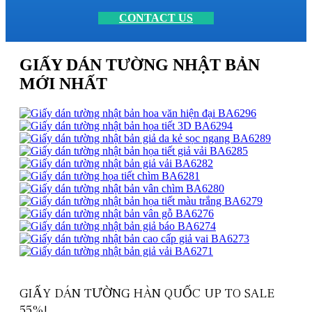
CONTACT US
GIẤY DÁN TƯỜNG NHẬT BẢN
MỚI NHẤT
GIẤY DÁN TƯỜNG HÀN QUỐC UP TO SALE
55%!