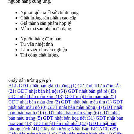
nguồn hàng cung ứng.
Nguồn gốc xuất sứ chính hãng
Chất lượng sản phẩm cao cấp
Giá thành sản phẩm hợp lý
Mẫu mã sản phẩm đa dạng
Nguồn hàng đảm bảo
Tư vấn nhiệt tình
Làm việc chuyên nghiệp
Thi công chất lượng
Giấy dán tường giả gỗ
ALL
GDT nhật bản giả xi măng (1)
GDT nhật bản đơn sắc
(21)
GDT nhật bản hà nội (64)
GDT nhật bản giá rẻ (45)
GDT nhật bản màu xám (13)
GDT nhật bản màu nâu (5)
GDT nhật bản màu đen (3)
GDT nhật bản màu tím (1)
GDT
nhật bản màu đỏ (0)
GDT nhật bản màu hồng (4)
GDT nhật
bản màu xanh (10)
GDT nhật bản màu vàng (6)
GDT nhật
bản màu trắng (5)
GDT nhật bản họa tiết (31)
GDT nhật bản
hoa văn (18)
GDT nhật bản mới nhất (47)
GDT nhật bản
phong cách (41)
Giấy dán tường Nhật Bản BIGACE (29)