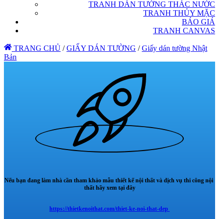
TRANH DÁN TƯỜNG THÁC NƯỚC
TRANH THỦY MẶC
BÁO GIÁ
TRANH CANVAS
TRANG CHỦ
/
GIẤY DÁN TƯỜNG
/
Giấy dán tường Nhật
Bản
Nếu bạn đang làm nhà cần tham khảo mẫu thiết kế nội thất và dịch vụ thi công nội
thất hãy xem tại đây
https://thietkenoithat.com/thiet-ke-noi-that-dep