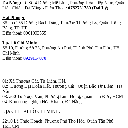
Đà Năng:
Lô Số 4 Đường Mê Linh, Phường Hòa Hiệp Nam, Quận
Liên Chiểu, Đà Nẵng - Điện Thoại:
0762731789 (Đại Lý)
Hải Phòng:
Số nhà 155 Đường Bạch Đằng, Phường Thượng Lý, Quận Hồng
Bàng, TP. HP
Điện thoại: 0961993555
Tp. Hồ Chí Minh:
Số 10, Đường Số 33, Phường An Phú, Thành Phố Thủ Đức, Hồ
Chí Minh
Điện thoại:
0929154078
Nhà máy sản xuất đồ gỗ:
01: Xã Thượng Cát, Từ Liêm, HN.
02: Đường Đại Đoàn Kết, Thượng Cát - Quận Bắc Từ Liêm - Hà
Nội
03: 260 Tô Ngọc Vân, Phường Linh Đông, Quận Thủ Đức, HCM
04: Khu công nghiệp Hòa Khánh, Đà Nẵng
ĐỊA CHỈ TẠI HỒ CHÍ MINH:
22/10 Lê Thúc Hoạch, Phường Phú Thọ Hòa, Quận Tân Phú ,
TP.HCM