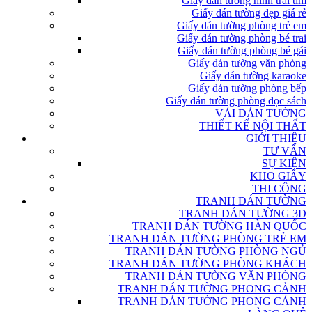
Giấy dán tường hình trái tim
Giấy dán tường đẹp giá rẻ
Giấy dán tường phòng trẻ em
Giấy dán tường phòng bé trai
Giấy dán tường phòng bé gái
Giấy dán tường văn phòng
Giấy dán tường karaoke
Giấy dán tường phòng bếp
Giấy dán tường phòng đọc sách
VẢI DÁN TƯỜNG
THIẾT KẾ NỘI THẤT
GIỚI THIỆU
TƯ VẤN
SỰ KIỆN
KHO GIẤY
THI CÔNG
TRANH DÁN TƯỜNG
TRANH DÁN TƯỜNG 3D
TRANH DÁN TƯỜNG HÀN QUỐC
TRANH DÁN TƯỜNG PHÒNG TRẺ EM
TRANH DÁN TƯỜNG PHÒNG NGỦ
TRANH DÁN TƯỜNG PHÒNG KHÁCH
TRANH DÁN TƯỜNG VĂN PHÒNG
TRANH DÁN TƯỜNG PHONG CẢNH
TRANH DÁN TƯỜNG PHONG CẢNH