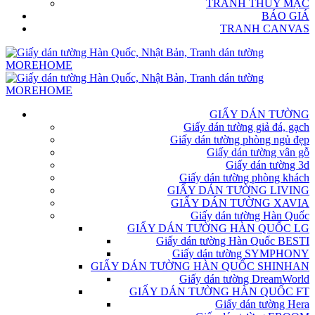
TRANH THỦY MẶC
BÁO GIÁ
TRANH CANVAS
GIẤY DÁN TƯỜNG
Giấy dán tường giả đá, gạch
Giấy dán tường phòng ngủ đẹp
Giấy dán tường vân gỗ
Giấy dán tường 3d
Giấy dán tường phòng khách
GIẤY DÁN TƯỜNG LIVING
GIẤY DÁN TƯỜNG XAVIA
Giấy dán tường Hàn Quốc
GIẤY DÁN TƯỜNG HÀN QUỐC LG
Giấy dán tường Hàn Quốc BESTI
Giấy dán tường SYMPHONY
GIẤY DÁN TƯỜNG HÀN QUỐC SHINHAN
Giấy dán tường DreamWorld
GIẤY DÁN TƯỜNG HÀN QUỐC FT
Giấy dán tường Hera