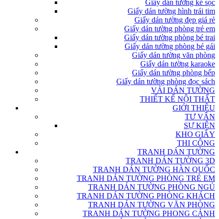
Giấy dán tường kẻ sọc
Giấy dán tường hình trái tim
Giấy dán tường đẹp giá rẻ
Giấy dán tường phòng trẻ em
Giấy dán tường phòng bé trai
Giấy dán tường phòng bé gái
Giấy dán tường văn phòng
Giấy dán tường karaoke
Giấy dán tường phòng bếp
Giấy dán tường phòng đọc sách
VẢI DÁN TƯỜNG
THIẾT KẾ NỘI THẤT
GIỚI THIỆU
TƯ VẤN
SỰ KIỆN
KHO GIẤY
THI CÔNG
TRANH DÁN TƯỜNG
TRANH DÁN TƯỜNG 3D
TRANH DÁN TƯỜNG HÀN QUỐC
TRANH DÁN TƯỜNG PHÒNG TRẺ EM
TRANH DÁN TƯỜNG PHÒNG NGỦ
TRANH DÁN TƯỜNG PHÒNG KHÁCH
TRANH DÁN TƯỜNG VĂN PHÒNG
TRANH DÁN TƯỜNG PHONG CẢNH