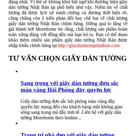
đáng nhất. Vì thế sẽ không khỏi bất ngờ khi thương hiệu giấy
dán tường Nhật Bản lại phổ biến như vậy. Niềm tin về chất
lượng đã được lịch sử minh chứng và đương thời hiện rõ,
cũng chẳng còn ý kiến phản đối hay chê bai về chất lượng
giấy dán tường Nhật Bản chính hãng. Đừng quá lo lắng về
giá thành bởi Morehome tin rằng, chất lượng sản phẩm hoàn
toàn xứng đáng với đồng tiền mà bạn bỏ ra. Bạn có thể tham
khảo thêm nhiều sản phẩm giấy dán tường Nhật Bản được
nhập khẩu chính hãng tại
http://giaydantuongnhatban.com
TƯ VẤN CHỌN GIẤY DÁN TƯỜNG
Sang trọng với giấy dán tường đơn sắc
màu vàng Hải Phòng đầy quyền lực
Giấy dán tường đơn sắc hải phòng màu vàng đầy
quyền lực mang đến cho khách hàng một không gian
sống sang trọng mà đầy tinh tế. Liên hệ với giấy dán
tường Morehome theo hotline...
Trang trí nhà đẹp với giấy dán tường