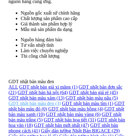
nguồn hàng cung ứng.
Nguồn gốc xuất sứ chính hãng
Chất lượng sản phẩm cao cấp
Giá thành sản phẩm hợp lý
Mẫu mã sản phẩm đa dạng
Nguồn hàng đảm bảo
Tư vấn nhiệt tình
Làm việc chuyên nghiệp
Thi công chất lượng
GDT nhật bản màu đen
ALL
GDT nhật bản giả xi măng (1)
GDT nhật bản đơn sắc
(21)
GDT nhật bản hà nội (64)
GDT nhật bản giá rẻ (45)
GDT nhật bản màu xám (13)
GDT nhật bản màu nâu (5)
GDT nhật bản màu đen (3)
GDT nhật bản màu tím (1)
GDT
nhật bản màu đỏ (0)
GDT nhật bản màu hồng (4)
GDT nhật
bản màu xanh (10)
GDT nhật bản màu vàng (6)
GDT nhật
bản màu trắng (5)
GDT nhật bản họa tiết (31)
GDT nhật bản
hoa văn (18)
GDT nhật bản mới nhất (47)
GDT nhật bản
phong cách (41)
Giấy dán tường Nhật Bản BIGACE (29)