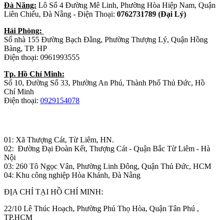
Đà Năng:
Lô Số 4 Đường Mê Linh, Phường Hòa Hiệp Nam, Quận
Liên Chiểu, Đà Nẵng - Điện Thoại:
0762731789 (Đại Lý)
Hải Phòng:
Số nhà 155 Đường Bạch Đằng, Phường Thượng Lý, Quận Hồng
Bàng, TP. HP
Điện thoại: 0961993555
Tp. Hồ Chí Minh:
Số 10, Đường Số 33, Phường An Phú, Thành Phố Thủ Đức, Hồ
Chí Minh
Điện thoại:
0929154078
Nhà máy sản xuất đồ gỗ:
01: Xã Thượng Cát, Từ Liêm, HN.
02: Đường Đại Đoàn Kết, Thượng Cát - Quận Bắc Từ Liêm - Hà
Nội
03: 260 Tô Ngọc Vân, Phường Linh Đông, Quận Thủ Đức, HCM
04: Khu công nghiệp Hòa Khánh, Đà Nẵng
ĐỊA CHỈ TẠI HỒ CHÍ MINH:
22/10 Lê Thúc Hoạch, Phường Phú Thọ Hòa, Quận Tân Phú ,
TP.HCM