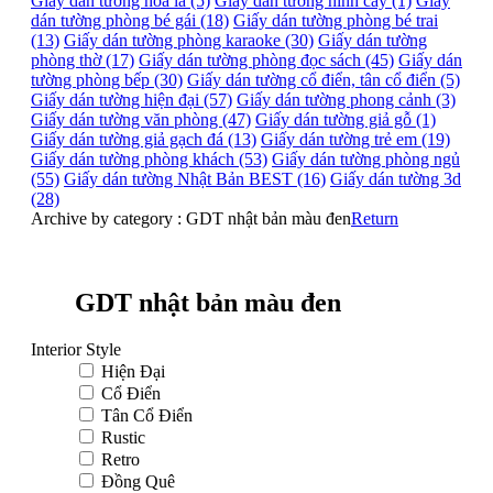
Giấy dán tường hoa lá (5)
Giấy dán tường hình cây (1)
Giấy
dán tường phòng bé gái (18)
Giấy dán tường phòng bé trai
(13)
Giấy dán tường phòng karaoke (30)
Giấy dán tường
phòng thờ (17)
Giấy dán tường phòng đọc sách (45)
Giấy dán
tường phòng bếp (30)
Giấy dán tường cổ điển, tân cổ điển (5)
Giấy dán tường hiện đại (57)
Giấy dán tường phong cảnh (3)
Giấy dán tường văn phòng (47)
Giấy dán tường giả gỗ (1)
Giấy dán tường giả gạch đá (13)
Giấy dán tường trẻ em (19)
Giấy dán tường phòng khách (53)
Giấy dán tường phòng ngủ
(55)
Giấy dán tường Nhật Bản BEST (16)
Giấy dán tường 3d
(28)
Archive by category :
GDT nhật bản màu đen
Return
GDT nhật bản màu đen
Interior Style
Hiện Đại
Cổ Điển
Tân Cổ Điển
Rustic
Retro
Đồng Quê