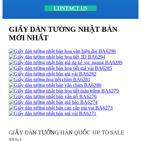
CONTACT US
GIẤY DÁN TƯỜNG NHẬT BẢN
MỚI NHẤT
GIẤY DÁN TƯỜNG HÀN QUỐC UP TO SALE
55%!