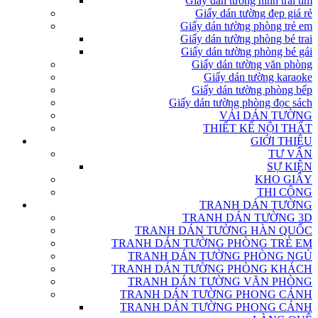
Giấy dán tường hình trái tim
Giấy dán tường đẹp giá rẻ
Giấy dán tường phòng trẻ em
Giấy dán tường phòng bé trai
Giấy dán tường phòng bé gái
Giấy dán tường văn phòng
Giấy dán tường karaoke
Giấy dán tường phòng bếp
Giấy dán tường phòng đọc sách
VẢI DÁN TƯỜNG
THIẾT KẾ NỘI THẤT
GIỚI THIỆU
TƯ VẤN
SỰ KIỆN
KHO GIẤY
THI CÔNG
TRANH DÁN TƯỜNG
TRANH DÁN TƯỜNG 3D
TRANH DÁN TƯỜNG HÀN QUỐC
TRANH DÁN TƯỜNG PHÒNG TRẺ EM
TRANH DÁN TƯỜNG PHÒNG NGỦ
TRANH DÁN TƯỜNG PHÒNG KHÁCH
TRANH DÁN TƯỜNG VĂN PHÒNG
TRANH DÁN TƯỜNG PHONG CẢNH
TRANH DÁN TƯỜNG PHONG CẢNH