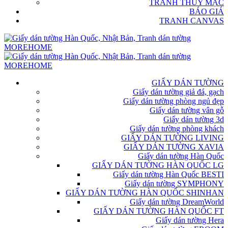
TRANH THỦY MẶC
BÁO GIÁ
TRANH CANVAS
GIẤY DÁN TƯỜNG
Giấy dán tường giả đá, gạch
Giấy dán tường phòng ngủ đẹp
Giấy dán tường vân gỗ
Giấy dán tường 3d
Giấy dán tường phòng khách
GIẤY DÁN TƯỜNG LIVING
GIẤY DÁN TƯỜNG XAVIA
Giấy dán tường Hàn Quốc
GIẤY DÁN TƯỜNG HÀN QUỐC LG
Giấy dán tường Hàn Quốc BESTI
Giấy dán tường SYMPHONY
GIẤY DÁN TƯỜNG HÀN QUỐC SHINHAN
Giấy dán tường DreamWorld
GIẤY DÁN TƯỜNG HÀN QUỐC FT
Giấy dán tường Hera