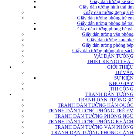
Giấy dán tường kẻ sọc
Giấy dán tường hình trái tim
Giấy dán tường đẹp giá rẻ
Giấy dán tường phòng trẻ em
Giấy dán tường phòng bé trai
Giấy dán tường phòng bé gái
Giấy dán tường văn phòng
Giấy dán tường karaoke
Giấy dán tường phòng bếp
Giấy dán tường phòng đọc sách
VẢI DÁN TƯỜNG
THIẾT KẾ NỘI THẤT
GIỚI THIỆU
TƯ VẤN
SỰ KIỆN
KHO GIẤY
THI CÔNG
TRANH DÁN TƯỜNG
TRANH DÁN TƯỜNG 3D
TRANH DÁN TƯỜNG HÀN QUỐC
TRANH DÁN TƯỜNG PHÒNG TRẺ EM
TRANH DÁN TƯỜNG PHÒNG NGỦ
TRANH DÁN TƯỜNG PHÒNG KHÁCH
TRANH DÁN TƯỜNG VĂN PHÒNG
TRANH DÁN TƯỜNG PHONG CẢNH