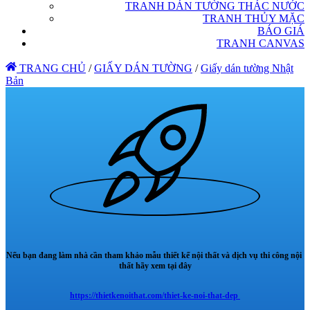
TRANH DÁN TƯỜNG THÁC NƯỚC
TRANH THỦY MẶC
BÁO GIÁ
TRANH CANVAS
TRANG CHỦ
/
GIẤY DÁN TƯỜNG
/
Giấy dán tường Nhật
Bản
Nếu bạn đang làm nhà cần tham khảo mẫu thiết kế nội thất và dịch vụ thi công nội
thất hãy xem tại đây
https://thietkenoithat.com/thiet-ke-noi-that-dep