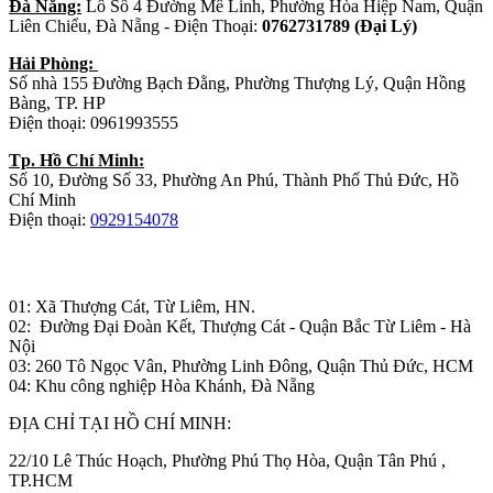
Đà Năng:
Lô Số 4 Đường Mê Linh, Phường Hòa Hiệp Nam, Quận
Liên Chiểu, Đà Nẵng - Điện Thoại:
0762731789 (Đại Lý)
Hải Phòng:
Số nhà 155 Đường Bạch Đằng, Phường Thượng Lý, Quận Hồng
Bàng, TP. HP
Điện thoại: 0961993555
Tp. Hồ Chí Minh:
Số 10, Đường Số 33, Phường An Phú, Thành Phố Thủ Đức, Hồ
Chí Minh
Điện thoại:
0929154078
Nhà máy sản xuất đồ gỗ:
01: Xã Thượng Cát, Từ Liêm, HN.
02: Đường Đại Đoàn Kết, Thượng Cát - Quận Bắc Từ Liêm - Hà
Nội
03: 260 Tô Ngọc Vân, Phường Linh Đông, Quận Thủ Đức, HCM
04: Khu công nghiệp Hòa Khánh, Đà Nẵng
ĐỊA CHỈ TẠI HỒ CHÍ MINH:
22/10 Lê Thúc Hoạch, Phường Phú Thọ Hòa, Quận Tân Phú ,
TP.HCM