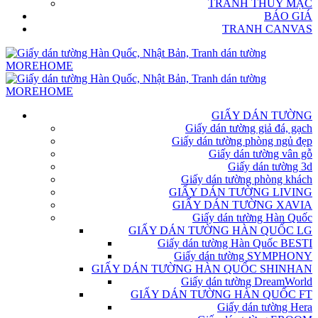
TRANH THỦY MẶC
BÁO GIÁ
TRANH CANVAS
GIẤY DÁN TƯỜNG
Giấy dán tường giả đá, gạch
Giấy dán tường phòng ngủ đẹp
Giấy dán tường vân gỗ
Giấy dán tường 3d
Giấy dán tường phòng khách
GIẤY DÁN TƯỜNG LIVING
GIẤY DÁN TƯỜNG XAVIA
Giấy dán tường Hàn Quốc
GIẤY DÁN TƯỜNG HÀN QUỐC LG
Giấy dán tường Hàn Quốc BESTI
Giấy dán tường SYMPHONY
GIẤY DÁN TƯỜNG HÀN QUỐC SHINHAN
Giấy dán tường DreamWorld
GIẤY DÁN TƯỜNG HÀN QUỐC FT
Giấy dán tường Hera