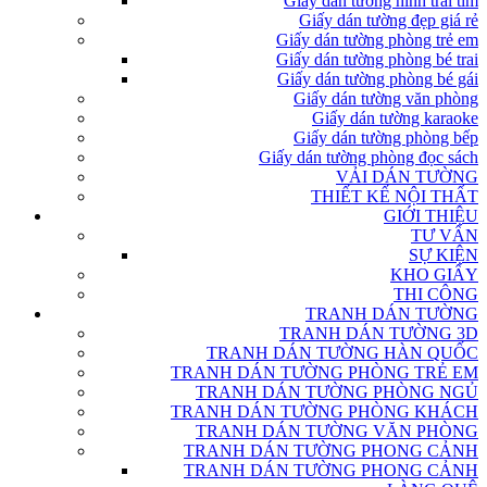
Giấy dán tường hình trái tim
Giấy dán tường đẹp giá rẻ
Giấy dán tường phòng trẻ em
Giấy dán tường phòng bé trai
Giấy dán tường phòng bé gái
Giấy dán tường văn phòng
Giấy dán tường karaoke
Giấy dán tường phòng bếp
Giấy dán tường phòng đọc sách
VẢI DÁN TƯỜNG
THIẾT KẾ NỘI THẤT
GIỚI THIỆU
TƯ VẤN
SỰ KIỆN
KHO GIẤY
THI CÔNG
TRANH DÁN TƯỜNG
TRANH DÁN TƯỜNG 3D
TRANH DÁN TƯỜNG HÀN QUỐC
TRANH DÁN TƯỜNG PHÒNG TRẺ EM
TRANH DÁN TƯỜNG PHÒNG NGỦ
TRANH DÁN TƯỜNG PHÒNG KHÁCH
TRANH DÁN TƯỜNG VĂN PHÒNG
TRANH DÁN TƯỜNG PHONG CẢNH
TRANH DÁN TƯỜNG PHONG CẢNH