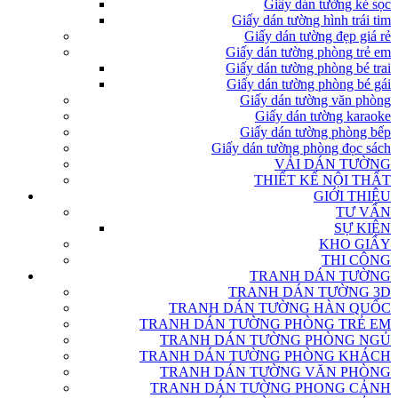
Giấy dán tường kẻ sọc
Giấy dán tường hình trái tim
Giấy dán tường đẹp giá rẻ
Giấy dán tường phòng trẻ em
Giấy dán tường phòng bé trai
Giấy dán tường phòng bé gái
Giấy dán tường văn phòng
Giấy dán tường karaoke
Giấy dán tường phòng bếp
Giấy dán tường phòng đọc sách
VẢI DÁN TƯỜNG
THIẾT KẾ NỘI THẤT
GIỚI THIỆU
TƯ VẤN
SỰ KIỆN
KHO GIẤY
THI CÔNG
TRANH DÁN TƯỜNG
TRANH DÁN TƯỜNG 3D
TRANH DÁN TƯỜNG HÀN QUỐC
TRANH DÁN TƯỜNG PHÒNG TRẺ EM
TRANH DÁN TƯỜNG PHÒNG NGỦ
TRANH DÁN TƯỜNG PHÒNG KHÁCH
TRANH DÁN TƯỜNG VĂN PHÒNG
TRANH DÁN TƯỜNG PHONG CẢNH