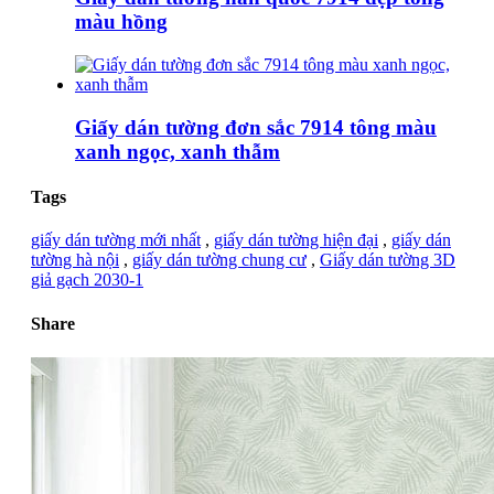
màu hồng
Giấy dán tường đơn sắc 7914 tông màu
xanh ngọc, xanh thẫm
Tags
giấy dán tường mới nhất
,
giấy dán tường hiện đại
,
giấy dán
tường hà nội
,
giấy dán tường chung cư
,
Giấy dán tường 3D
giả gạch 2030-1
Share