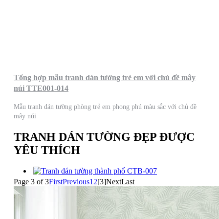
Tổng hợp mẫu tranh dán tường trẻ em với chủ đề mây
núi TTE001-014
Mẫu tranh dán tường phòng trẻ em phong phú màu sắc với chủ đề
mây núi
TRANH DÁN TƯỜNG ĐẸP ĐƯỢC
YÊU THÍCH
Page 3 of 3
First
Previous
1
2
[3]
Next
Last