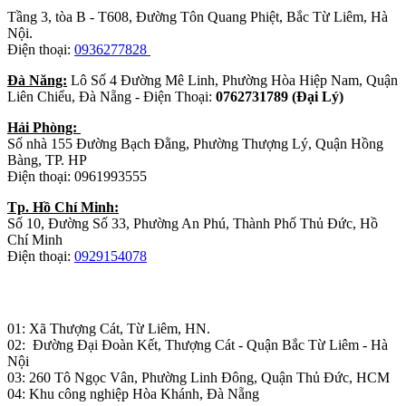
Tầng 3, tòa B - T608, Đường Tôn Quang Phiệt, Bắc Từ Liêm, Hà
Nội.
Điện thoại:
0936277828
Đà Năng:
Lô Số 4 Đường Mê Linh, Phường Hòa Hiệp Nam, Quận
Liên Chiểu, Đà Nẵng - Điện Thoại:
0762731789 (Đại Lý)
Hải Phòng:
Số nhà 155 Đường Bạch Đằng, Phường Thượng Lý, Quận Hồng
Bàng, TP. HP
Điện thoại: 0961993555
Tp. Hồ Chí Minh:
Số 10, Đường Số 33, Phường An Phú, Thành Phố Thủ Đức, Hồ
Chí Minh
Điện thoại:
0929154078
Nhà máy sản xuất đồ gỗ:
01: Xã Thượng Cát, Từ Liêm, HN.
02: Đường Đại Đoàn Kết, Thượng Cát - Quận Bắc Từ Liêm - Hà
Nội
03: 260 Tô Ngọc Vân, Phường Linh Đông, Quận Thủ Đức, HCM
04: Khu công nghiệp Hòa Khánh, Đà Nẵng