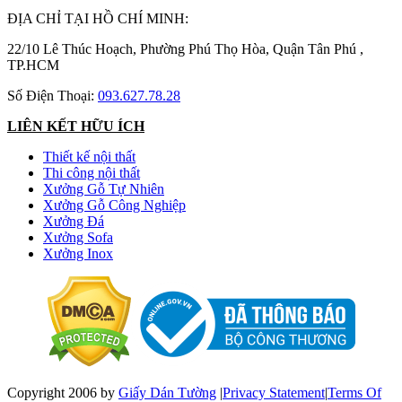
ĐỊA CHỈ TẠI HỒ CHÍ MINH:
22/10 Lê Thúc Hoạch, Phường Phú Thọ Hòa, Quận Tân Phú ,
TP.HCM
Số Điện Thoại:
093.627.78.28
LIÊN KẾT HỮU ÍCH
Thiết kế nội thất
Thi công nội thất
Xưởng Gỗ Tự Nhiên
Xưởng Gỗ Công Nghiệp
Xưởng Đá
Xưởng Sofa
Xưởng Inox
Copyright 2006 by
Giấy Dán Tường
|
Privacy Statement
|
Terms Of