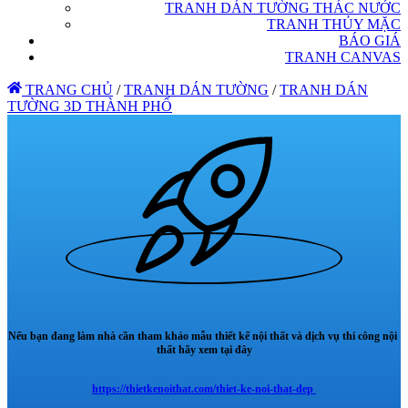
TRANH DÁN TƯỜNG THÁC NƯỚC
TRANH THỦY MẶC
BÁO GIÁ
TRANH CANVAS
TRANG CHỦ
/
TRANH DÁN TƯỜNG
/
TRANH DÁN
TƯỜNG 3D THÀNH PHỐ
Nếu bạn đang làm nhà cần tham khảo mẫu thiết kế nội thất và dịch vụ thi công nội
thất hãy xem tại đây
https://thietkenoithat.com/thiet-ke-noi-that-dep