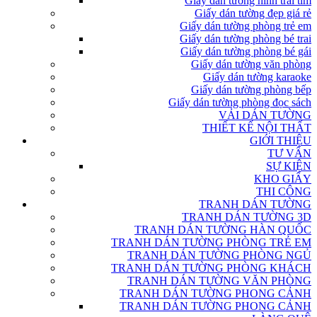
Giấy dán tường hình trái tim
Giấy dán tường đẹp giá rẻ
Giấy dán tường phòng trẻ em
Giấy dán tường phòng bé trai
Giấy dán tường phòng bé gái
Giấy dán tường văn phòng
Giấy dán tường karaoke
Giấy dán tường phòng bếp
Giấy dán tường phòng đọc sách
VẢI DÁN TƯỜNG
THIẾT KẾ NỘI THẤT
GIỚI THIỆU
TƯ VẤN
SỰ KIỆN
KHO GIẤY
THI CÔNG
TRANH DÁN TƯỜNG
TRANH DÁN TƯỜNG 3D
TRANH DÁN TƯỜNG HÀN QUỐC
TRANH DÁN TƯỜNG PHÒNG TRẺ EM
TRANH DÁN TƯỜNG PHÒNG NGỦ
TRANH DÁN TƯỜNG PHÒNG KHÁCH
TRANH DÁN TƯỜNG VĂN PHÒNG
TRANH DÁN TƯỜNG PHONG CẢNH
TRANH DÁN TƯỜNG PHONG CẢNH