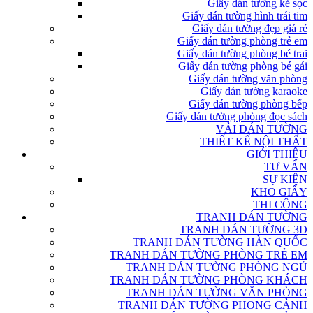
Giấy dán tường kẻ sọc
Giấy dán tường hình trái tim
Giấy dán tường đẹp giá rẻ
Giấy dán tường phòng trẻ em
Giấy dán tường phòng bé trai
Giấy dán tường phòng bé gái
Giấy dán tường văn phòng
Giấy dán tường karaoke
Giấy dán tường phòng bếp
Giấy dán tường phòng đọc sách
VẢI DÁN TƯỜNG
THIẾT KẾ NỘI THẤT
GIỚI THIỆU
TƯ VẤN
SỰ KIỆN
KHO GIẤY
THI CÔNG
TRANH DÁN TƯỜNG
TRANH DÁN TƯỜNG 3D
TRANH DÁN TƯỜNG HÀN QUỐC
TRANH DÁN TƯỜNG PHÒNG TRẺ EM
TRANH DÁN TƯỜNG PHÒNG NGỦ
TRANH DÁN TƯỜNG PHÒNG KHÁCH
TRANH DÁN TƯỜNG VĂN PHÒNG
TRANH DÁN TƯỜNG PHONG CẢNH