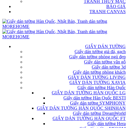
TRANH THỦY MẶC
BÁO GIÁ
TRANH CANVAS
GIẤY DÁN TƯỜNG
Giấy dán tường giả đá, gạch
Giấy dán tường phòng ngủ đẹp
Giấy dán tường vân gỗ
Giấy dán tường 3d
Giấy dán tường phòng khách
GIẤY DÁN TƯỜNG LIVING
GIẤY DÁN TƯỜNG XAVIA
Giấy dán tường Hàn Quốc
GIẤY DÁN TƯỜNG HÀN QUỐC LG
Giấy dán tường Hàn Quốc BESTI
Giấy dán tường SYMPHONY
GIẤY DÁN TƯỜNG HÀN QUỐC SHINHAN
Giấy dán tường DreamWorld
GIẤY DÁN TƯỜNG HÀN QUỐC FT
Giấy dán tường Hera