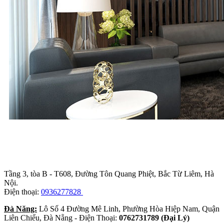
Trụ sở chính
:
Tầng 3, tòa B - T608, Đường Tôn Quang Phiệt, Bắc Từ Liêm, Hà
Nội.
Điện thoại:
0936277828
Đà Năng:
Lô Số 4 Đường Mê Linh, Phường Hòa Hiệp Nam, Quận
Liên Chiểu, Đà Nẵng - Điện Thoại:
0762731789 (Đại Lý)