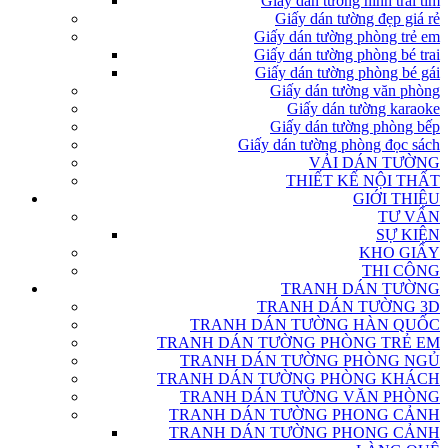
Giấy dán tường hình trái tim
Giấy dán tường đẹp giá rẻ
Giấy dán tường phòng trẻ em
Giấy dán tường phòng bé trai
Giấy dán tường phòng bé gái
Giấy dán tường văn phòng
Giấy dán tường karaoke
Giấy dán tường phòng bếp
Giấy dán tường phòng đọc sách
VẢI DÁN TƯỜNG
THIẾT KẾ NỘI THẤT
GIỚI THIỆU
TƯ VẤN
SỰ KIỆN
KHO GIẤY
THI CÔNG
TRANH DÁN TƯỜNG
TRANH DÁN TƯỜNG 3D
TRANH DÁN TƯỜNG HÀN QUỐC
TRANH DÁN TƯỜNG PHÒNG TRẺ EM
TRANH DÁN TƯỜNG PHÒNG NGỦ
TRANH DÁN TƯỜNG PHÒNG KHÁCH
TRANH DÁN TƯỜNG VĂN PHÒNG
TRANH DÁN TƯỜNG PHONG CẢNH
TRANH DÁN TƯỜNG PHONG CẢNH