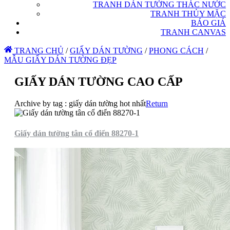
TRANH DÁN TƯỜNG THÁC NƯỚC
TRANH THỦY MẶC
BÁO GIÁ
TRANH CANVAS
TRANG CHỦ
/
GIẤY DÁN TƯỜNG
/
PHONG CÁCH
/
MẪU GIẤY DÁN TƯỜNG ĐẸP
GIẤY DÁN TƯỜNG CAO CẤP
Archive by tag :
giấy dán tường hot nhất
Return
Giấy dán tường tân cổ điển 88270-1