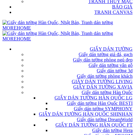
TRANH THỦY MẶC
BÁO GIÁ
TRANH CANVAS
GIẤY DÁN TƯỜNG
Giấy dán tường giả đá, gạch
Giấy dán tường phòng ngủ đẹp
Giấy dán tường vân gỗ
Giấy dán tường 3d
Giấy dán tường phòng khách
GIẤY DÁN TƯỜNG LIVING
GIẤY DÁN TƯỜNG XAVIA
Giấy dán tường Hàn Quốc
GIẤY DÁN TƯỜNG HÀN QUỐC LG
Giấy dán tường Hàn Quốc BESTI
Giấy dán tường SYMPHONY
GIẤY DÁN TƯỜNG HÀN QUỐC SHINHAN
Giấy dán tường DreamWorld
GIẤY DÁN TƯỜNG HÀN QUỐC FT
Giấy dán tường Hera