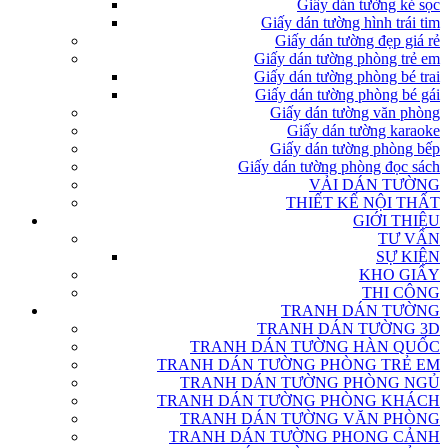
Giấy dán tường kẻ sọc
Giấy dán tường hình trái tim
Giấy dán tường đẹp giá rẻ
Giấy dán tường phòng trẻ em
Giấy dán tường phòng bé trai
Giấy dán tường phòng bé gái
Giấy dán tường văn phòng
Giấy dán tường karaoke
Giấy dán tường phòng bếp
Giấy dán tường phòng đọc sách
VẢI DÁN TƯỜNG
THIẾT KẾ NỘI THẤT
GIỚI THIỆU
TƯ VẤN
SỰ KIỆN
KHO GIẤY
THI CÔNG
TRANH DÁN TƯỜNG
TRANH DÁN TƯỜNG 3D
TRANH DÁN TƯỜNG HÀN QUỐC
TRANH DÁN TƯỜNG PHÒNG TRẺ EM
TRANH DÁN TƯỜNG PHÒNG NGỦ
TRANH DÁN TƯỜNG PHÒNG KHÁCH
TRANH DÁN TƯỜNG VĂN PHÒNG
TRANH DÁN TƯỜNG PHONG CẢNH