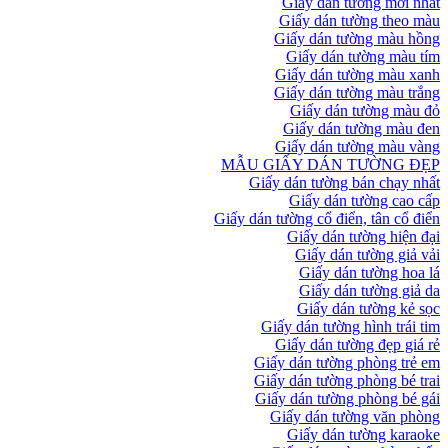
Giấy dán tường mới nhất
Giấy dán tường theo màu
Giấy dán tường màu hồng
Giấy dán tường màu tím
Giấy dán tường màu xanh
Giấy dán tường màu trắng
Giấy dán tường màu đỏ
Giấy dán tường màu đen
Giấy dán tường màu vàng
MẪU GIẤY DÁN TƯỜNG ĐẸP
Giấy dán tường bán chạy nhất
Giấy dán tường cao cấp
Giấy dán tường cổ điển, tân cổ điển
Giấy dán tường hiện đại
Giấy dán tường giả vải
Giấy dán tường hoa lá
Giấy dán tường giả da
Giấy dán tường kẻ sọc
Giấy dán tường hình trái tim
Giấy dán tường đẹp giá rẻ
Giấy dán tường phòng trẻ em
Giấy dán tường phòng bé trai
Giấy dán tường phòng bé gái
Giấy dán tường văn phòng
Giấy dán tường karaoke