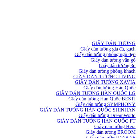
GIẤY DÁN TƯỜNG
Giấy dán tường giả đá, gạch
Giấy dán tường phòng ngủ đẹp
Giấy dán tường vân gỗ
Giấy dán tường 3d
Giấy dán tường phòng khách
GIẤY DÁN TƯỜNG LIVING
GIẤY DÁN TƯỜNG XAVIA
Giấy dán tường Hàn Quốc
GIẤY DÁN TƯỜNG HÀN QUỐC LG
Giấy dán tường Hàn Quốc BESTI
Giấy dán tường SYMPHONY
GIẤY DÁN TƯỜNG HÀN QUỐC SHINHAN
Giấy dán tường DreamWorld
GIẤY DÁN TƯỜNG HÀN QUỐC FT
Giấy dán tường Hera
Giấy dán tường EROOM
Giấy dán tường DARAE