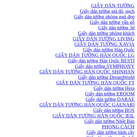
GIẤY DÁN TƯỜNG
Giấy dán tường giả đá, gạch
Giấy dán tường phòng ngủ đẹp
Giấy dán tường vân gỗ
Giấy dán tường 3d
Giấy dán tường phòng khách
GIẤY DÁN TƯỜNG LIVING
GIẤY DÁN TƯỜNG XAVIA
Giấy dán tường Hàn Quốc
GIẤY DÁN TƯỜNG HÀN QUỐC LG
Giấy dán tường Hàn Quốc BESTI
Giấy dán tường SYMPHONY
GIẤY DÁN TƯỜNG HÀN QUỐC SHINHAN
Giấy dán tường DreamWorld
GIẤY DÁN TƯỜNG HÀN QUỐC FT
Giấy dán tường Hera
Giấy dán tường EROOM
Giấy dán tường DARAE
GIẤY DÁN TƯỜNG HÀN QUỐC GAENARI
Giấy dán tường BOS
GIẤY DÁN TƯỜNG HÀN QUỐC JEIL
Giấy dán tường Nhật Bản
PHONG CÁCH
Giấy dán tường hình cây