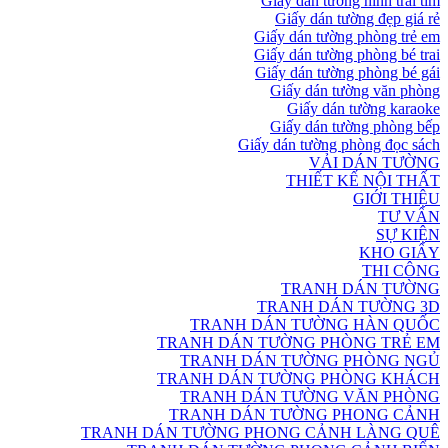
Giấy dán tường hình trái tim
Giấy dán tường đẹp giá rẻ
Giấy dán tường phòng trẻ em
Giấy dán tường phòng bé trai
Giấy dán tường phòng bé gái
Giấy dán tường văn phòng
Giấy dán tường karaoke
Giấy dán tường phòng bếp
Giấy dán tường phòng đọc sách
VẢI DÁN TƯỜNG
THIẾT KẾ NỘI THẤT
GIỚI THIỆU
TƯ VẤN
SỰ KIỆN
KHO GIẤY
THI CÔNG
TRANH DÁN TƯỜNG
TRANH DÁN TƯỜNG 3D
TRANH DÁN TƯỜNG HÀN QUỐC
TRANH DÁN TƯỜNG PHÒNG TRẺ EM
TRANH DÁN TƯỜNG PHÒNG NGỦ
TRANH DÁN TƯỜNG PHÒNG KHÁCH
TRANH DÁN TƯỜNG VĂN PHÒNG
TRANH DÁN TƯỜNG PHONG CẢNH
TRANH DÁN TƯỜNG PHONG CẢNH LÀNG QUÊ