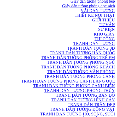
Giấy dán tường phòng bếp
Giấy dán tường phòng đọc sách
VẢI DÁN TƯỜNG
THIẾT KẾ NỘI THẤT
GIỚI THIỆU
TƯ VẤN
SỰ KIỆN
KHO GIẤY
THI CÔNG
TRANH DÁN TƯỜNG
TRANH DÁN TƯỜNG 3D
TRANH DÁN TƯỜNG HÀN QUỐC
TRANH DÁN TƯỜNG PHÒNG TRẺ EM
TRANH DÁN TƯỜNG PHÒNG NGỦ
TRANH DÁN TƯỜNG PHÒNG KHÁCH
TRANH DÁN TƯỜNG VĂN PHÒNG
TRANH DÁN TƯỜNG PHONG CẢNH
TRANH DÁN TƯỜNG PHONG CẢNH LÀNG QUÊ
TRANH DÁN TƯỜNG PHONG CẢNH BIỂN
TRANH DÁN TƯỜNG PHONG THỦY
TRANH DÁN TƯỜNG BẢN ĐỒ
TRANH DÁN TƯỜNG HÌNH CÂY
TRANH DÁN TRẦN ĐẸP
TRANH DÁN TƯỜNG ĐỘNG VẬT
TRANH DÁN TƯỜNG HỒ, SÔNG, SUỐI