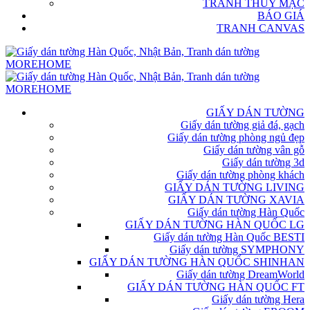
TRANH THỦY MẶC
BÁO GIÁ
TRANH CANVAS
GIẤY DÁN TƯỜNG
Giấy dán tường giả đá, gạch
Giấy dán tường phòng ngủ đẹp
Giấy dán tường vân gỗ
Giấy dán tường 3d
Giấy dán tường phòng khách
GIẤY DÁN TƯỜNG LIVING
GIẤY DÁN TƯỜNG XAVIA
Giấy dán tường Hàn Quốc
GIẤY DÁN TƯỜNG HÀN QUỐC LG
Giấy dán tường Hàn Quốc BESTI
Giấy dán tường SYMPHONY
GIẤY DÁN TƯỜNG HÀN QUỐC SHINHAN
Giấy dán tường DreamWorld
GIẤY DÁN TƯỜNG HÀN QUỐC FT
Giấy dán tường Hera