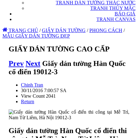
TRANH DÁN TƯỜNG THÁC NƯỚC
TRANH THỦY MẶC
BÁO GIÁ
TRANH CANVAS
TRANG CHỦ
/
GIẤY DÁN TƯỜNG
/
PHONG CÁCH
/
MẪU GIẤY DÁN TƯỜNG ĐẸP
GIẤY DÁN TƯỜNG CAO CẤP
Prev
Next
Giấy dán tường Hàn Quốc
cổ điển 19012-3
Chinh Tran
30/11/2016 7:00:57 SA
View Count 2041
Return
Giấy dán tường Hàn Quốc cổ điển thi