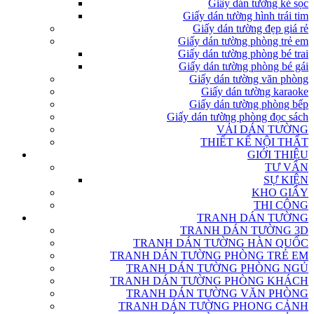
Giấy dán tường kẻ sọc
Giấy dán tường hình trái tim
Giấy dán tường đẹp giá rẻ
Giấy dán tường phòng trẻ em
Giấy dán tường phòng bé trai
Giấy dán tường phòng bé gái
Giấy dán tường văn phòng
Giấy dán tường karaoke
Giấy dán tường phòng bếp
Giấy dán tường phòng đọc sách
VẢI DÁN TƯỜNG
THIẾT KẾ NỘI THẤT
GIỚI THIỆU
TƯ VẤN
SỰ KIỆN
KHO GIẤY
THI CÔNG
TRANH DÁN TƯỜNG
TRANH DÁN TƯỜNG 3D
TRANH DÁN TƯỜNG HÀN QUỐC
TRANH DÁN TƯỜNG PHÒNG TRẺ EM
TRANH DÁN TƯỜNG PHÒNG NGỦ
TRANH DÁN TƯỜNG PHÒNG KHÁCH
TRANH DÁN TƯỜNG VĂN PHÒNG
TRANH DÁN TƯỜNG PHONG CẢNH