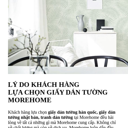
LÝ DO KHÁCH HÀNG
LỰA CHỌN GIẤY DÁN TƯỜNG
MOREHOME
Khách hàng lựa chọn
giấy dán tường hàn quốc, giấy dán
tường nhật bản, tranh dán tường
tại Morehome đều hài
lòng về tất cả những gì mà Morehome cung cấp. Không chỉ
về chất lượng mà còn về dịch vụ. Morehome luôn dẫn đầu