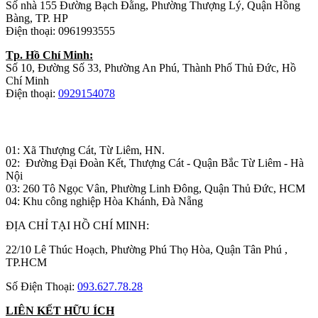
Số nhà 155 Đường Bạch Đằng, Phường Thượng Lý, Quận Hồng
Bàng, TP. HP
Điện thoại: 0961993555
Tp. Hồ Chí Minh:
Số 10, Đường Số 33, Phường An Phú, Thành Phố Thủ Đức, Hồ
Chí Minh
Điện thoại:
0929154078
Nhà máy sản xuất đồ gỗ:
01: Xã Thượng Cát, Từ Liêm, HN.
02: Đường Đại Đoàn Kết, Thượng Cát - Quận Bắc Từ Liêm - Hà
Nội
03: 260 Tô Ngọc Vân, Phường Linh Đông, Quận Thủ Đức, HCM
04: Khu công nghiệp Hòa Khánh, Đà Nẵng
ĐỊA CHỈ TẠI HỒ CHÍ MINH:
22/10 Lê Thúc Hoạch, Phường Phú Thọ Hòa, Quận Tân Phú ,
TP.HCM
Số Điện Thoại:
093.627.78.28
LIÊN KẾT HỮU ÍCH