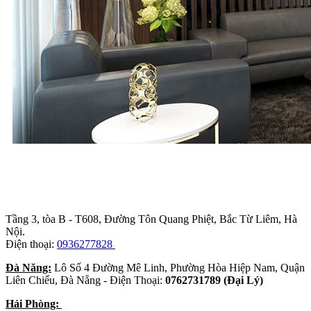
Trụ sở chính
:
Tầng 3, tòa B - T608, Đường Tôn Quang Phiệt, Bắc Từ Liêm, Hà
Nội.
Điện thoại:
0936277828
Đà Năng:
Lô Số 4 Đường Mê Linh, Phường Hòa Hiệp Nam, Quận
Liên Chiểu, Đà Nẵng - Điện Thoại:
0762731789 (Đại Lý)
Hải Phòng: