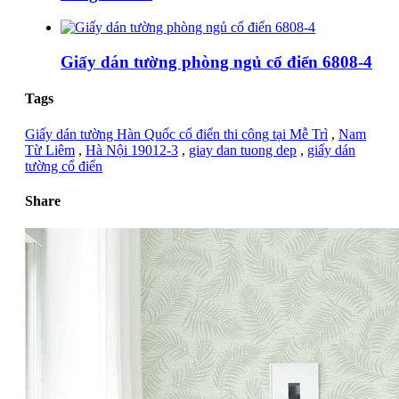
Giấy dán tường phòng ngủ cổ điển 6808-4
Tags
Giấy dán tường Hàn Quốc cổ điển thi công tại Mễ Trì
,
Nam
Từ Liêm
,
Hà Nội 19012-3
,
giay dan tuong dep
,
giấy dán
tường cổ điển
Share