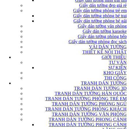
Giấy dán tường hình trái tim
Giấy dán tường đẹp giá rẻ
Giấy dán tường phòng trẻ em
Giấy dán tường phòng bé trai
Giấy dán tường phòng bé gái
Giấy dán tường văn phòng
Giấy dán tường karaoke
Giấy dán tường phòng bếp
Giấy dán tường phòng đọc sách
VẢI DÁN TƯỜNG
THIẾT KẾ NỘI THẤT
GIỚI THIỆU
TƯ VẤN
SỰ KIỆN
KHO GIẤY
THI CÔNG
TRANH DÁN TƯỜNG
TRANH DÁN TƯỜNG 3D
TRANH DÁN TƯỜNG HÀN QUỐC
TRANH DÁN TƯỜNG PHÒNG TRẺ EM
TRANH DÁN TƯỜNG PHÒNG NGỦ
TRANH DÁN TƯỜNG PHÒNG KHÁCH
TRANH DÁN TƯỜNG VĂN PHÒNG
TRANH DÁN TƯỜNG PHONG CẢNH
TRANH DÁN TƯỜNG PHONG CẢNH