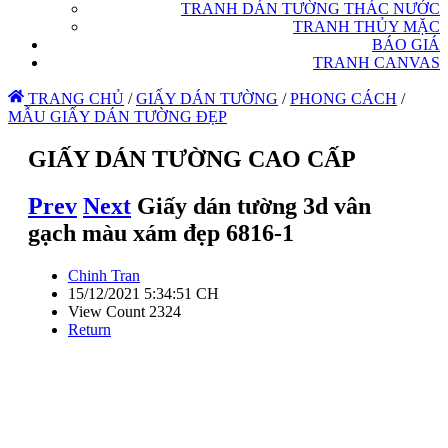
TRANH DÁN TƯỜNG THÁC NƯỚC
TRANH THỦY MẶC
BÁO GIÁ
TRANH CANVAS
TRANG CHỦ
/
GIẤY DÁN TƯỜNG
/
PHONG CÁCH
/
MẪU GIẤY DÁN TƯỜNG ĐẸP
GIẤY DÁN TƯỜNG CAO CẤP
Prev
Next
Giấy dán tường 3d vân
gạch màu xám đẹp 6816-1
Chinh Tran
15/12/2021 5:34:51 CH
View Count 2324
Return