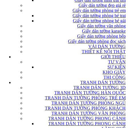
Giấy dán tường hình trái tim
Giấy dán tường đẹp giá rẻ
Giấy dán tường phòng trẻ em
Giấy dán tường phòng bé trai
Giấy dán tường phòng bé gái
Giấy dán tường văn phòng
Giấy dán tường karaoke
Giấy dán tường phòng bếp
Giấy dán tường phòng đọc sách
VẢI DÁN TƯỜNG
THIẾT KẾ NỘI THẤT
GIỚI THIỆU
TƯ VẤN
SỰ KIỆN
KHO GIẤY
THI CÔNG
TRANH DÁN TƯỜNG
TRANH DÁN TƯỜNG 3D
TRANH DÁN TƯỜNG HÀN QUỐC
TRANH DÁN TƯỜNG PHÒNG TRẺ EM
TRANH DÁN TƯỜNG PHÒNG NGỦ
TRANH DÁN TƯỜNG PHÒNG KHÁCH
TRANH DÁN TƯỜNG VĂN PHÒNG
TRANH DÁN TƯỜNG PHONG CẢNH
TRANH DÁN TƯỜNG PHONG CẢNH