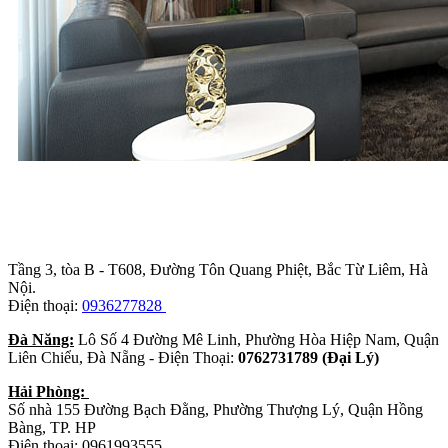
Trụ sở chính
:
Tầng 3, tòa B - T608, Đường Tôn Quang Phiệt, Bắc Từ Liêm, Hà
Nội.
Điện thoại:
0936277828
Đà Năng:
Lô Số 4 Đường Mê Linh, Phường Hòa Hiệp Nam, Quận
Liên Chiểu, Đà Nẵng - Điện Thoại:
0762731789 (Đại Lý)
Hải Phòng:
Số nhà 155 Đường Bạch Đằng, Phường Thượng Lý, Quận Hồng
Bàng, TP. HP
Điện thoại: 0961993555