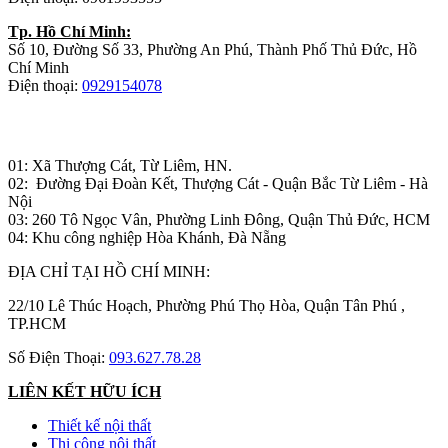
Tp. Hồ Chí Minh:
Số 10, Đường Số 33, Phường An Phú, Thành Phố Thủ Đức, Hồ
Chí Minh
Điện thoại:
0929154078
Nhà máy sản xuất đồ gỗ:
01: Xã Thượng Cát, Từ Liêm, HN.
02: Đường Đại Đoàn Kết, Thượng Cát - Quận Bắc Từ Liêm - Hà
Nội
03: 260 Tô Ngọc Vân, Phường Linh Đông, Quận Thủ Đức, HCM
04: Khu công nghiệp Hòa Khánh, Đà Nẵng
ĐỊA CHỈ TẠI HỒ CHÍ MINH:
22/10 Lê Thúc Hoạch, Phường Phú Thọ Hòa, Quận Tân Phú ,
TP.HCM
Số Điện Thoại:
093.627.78.28
LIÊN KẾT HỮU ÍCH
Thiết kế nội thất
Thi công nội thất