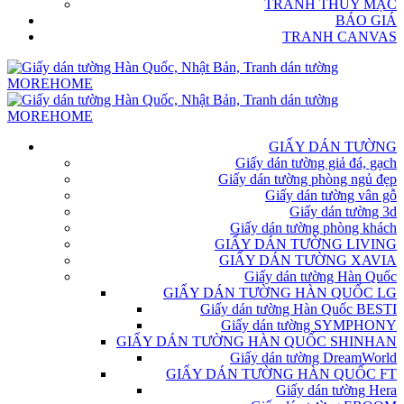
TRANH THỦY MẶC
BÁO GIÁ
TRANH CANVAS
GIẤY DÁN TƯỜNG
Giấy dán tường giả đá, gạch
Giấy dán tường phòng ngủ đẹp
Giấy dán tường vân gỗ
Giấy dán tường 3d
Giấy dán tường phòng khách
GIẤY DÁN TƯỜNG LIVING
GIẤY DÁN TƯỜNG XAVIA
Giấy dán tường Hàn Quốc
GIẤY DÁN TƯỜNG HÀN QUỐC LG
Giấy dán tường Hàn Quốc BESTI
Giấy dán tường SYMPHONY
GIẤY DÁN TƯỜNG HÀN QUỐC SHINHAN
Giấy dán tường DreamWorld
GIẤY DÁN TƯỜNG HÀN QUỐC FT
Giấy dán tường Hera