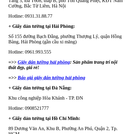
Tầng 3, tòa T608, tháp B, phố Tôn Quang Phiệt, KĐT Nam
Cường, Bắc Từ Liêm, Hà Nội
Hotline: 0931.31.88.77
+ Giấy dán tường tại Hải Phòng:
Số 155 đường Bạch Đằng, phường Thượng Lý, quận Hồng
Bàng, Hải Phòng (gần cầu xi măng)
Hotline: 0961.993.555
=>>
Giấy dán tường hải phòng
: Sản phẩm trang trí nội
thất đẹp, giá rẻ!
=>>
Báo giá giấy dán tường hải phòng
+ Giấy dán tường tại Đà Nẵng:
Khu công nghiệp Hòa Khánh - TP. ĐN
Hotline: 0908521777
+ Giấy dán tường tại Hồ Chí Minh:
89 Dương Văn An, Khu B, Phường An Phú, Quận 2, Tp.
HCM