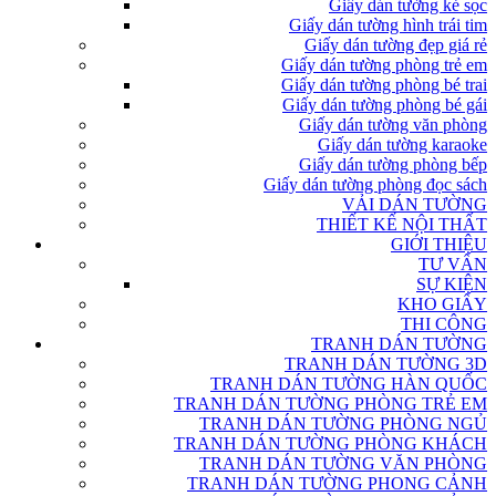
Giấy dán tường kẻ sọc
Giấy dán tường hình trái tim
Giấy dán tường đẹp giá rẻ
Giấy dán tường phòng trẻ em
Giấy dán tường phòng bé trai
Giấy dán tường phòng bé gái
Giấy dán tường văn phòng
Giấy dán tường karaoke
Giấy dán tường phòng bếp
Giấy dán tường phòng đọc sách
VẢI DÁN TƯỜNG
THIẾT KẾ NỘI THẤT
GIỚI THIỆU
TƯ VẤN
SỰ KIỆN
KHO GIẤY
THI CÔNG
TRANH DÁN TƯỜNG
TRANH DÁN TƯỜNG 3D
TRANH DÁN TƯỜNG HÀN QUỐC
TRANH DÁN TƯỜNG PHÒNG TRẺ EM
TRANH DÁN TƯỜNG PHÒNG NGỦ
TRANH DÁN TƯỜNG PHÒNG KHÁCH
TRANH DÁN TƯỜNG VĂN PHÒNG
TRANH DÁN TƯỜNG PHONG CẢNH