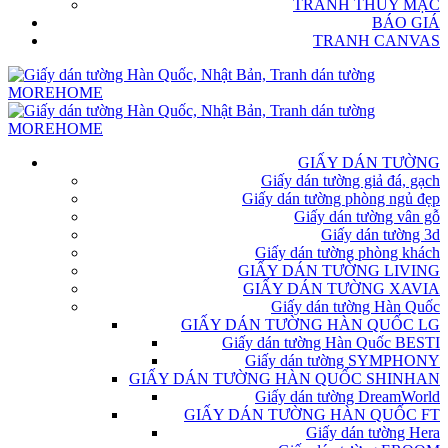
TRANH THỦY MẶC
BÁO GIÁ
TRANH CANVAS
GIẤY DÁN TƯỜNG
Giấy dán tường giả đá, gạch
Giấy dán tường phòng ngủ đẹp
Giấy dán tường vân gỗ
Giấy dán tường 3d
Giấy dán tường phòng khách
GIẤY DÁN TƯỜNG LIVING
GIẤY DÁN TƯỜNG XAVIA
Giấy dán tường Hàn Quốc
GIẤY DÁN TƯỜNG HÀN QUỐC LG
Giấy dán tường Hàn Quốc BESTI
Giấy dán tường SYMPHONY
GIẤY DÁN TƯỜNG HÀN QUỐC SHINHAN
Giấy dán tường DreamWorld
GIẤY DÁN TƯỜNG HÀN QUỐC FT
Giấy dán tường Hera