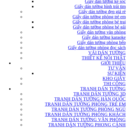
Giấy dán tường kẻ sọc
Giấy dán tường hình trái tim
Giấy dán tường đẹp giá rẻ
Giấy dán tường phòng trẻ em
Giấy dán tường phòng bé trai
Giấy dán tường phòng bé gái
Giấy dán tường văn phòng
Giấy dán tường karaoke
Giấy dán tường phòng bếp
Giấy dán tường phòng đọc sách
VẢI DÁN TƯỜNG
THIẾT KẾ NỘI THẤT
GIỚI THIỆU
TƯ VẤN
SỰ KIỆN
KHO GIẤY
THI CÔNG
TRANH DÁN TƯỜNG
TRANH DÁN TƯỜNG 3D
TRANH DÁN TƯỜNG HÀN QUỐC
TRANH DÁN TƯỜNG PHÒNG TRẺ EM
TRANH DÁN TƯỜNG PHÒNG NGỦ
TRANH DÁN TƯỜNG PHÒNG KHÁCH
TRANH DÁN TƯỜNG VĂN PHÒNG
TRANH DÁN TƯỜNG PHONG CẢNH