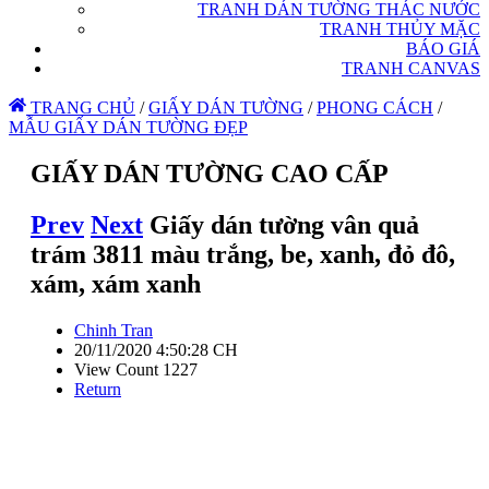
TRANH DÁN TƯỜNG THÁC NƯỚC
TRANH THỦY MẶC
BÁO GIÁ
TRANH CANVAS
TRANG CHỦ
/
GIẤY DÁN TƯỜNG
/
PHONG CÁCH
/
MẪU GIẤY DÁN TƯỜNG ĐẸP
GIẤY DÁN TƯỜNG CAO CẤP
Prev
Next
Giấy dán tường vân quả
trám 3811 màu trắng, be, xanh, đỏ đô,
xám, xám xanh
Chinh Tran
20/11/2020 4:50:28 CH
View Count 1227
Return