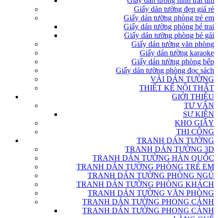
Giấy dán tường hình trái tim
Giấy dán tường đẹp giá rẻ
Giấy dán tường phòng trẻ em
Giấy dán tường phòng bé trai
Giấy dán tường phòng bé gái
Giấy dán tường văn phòng
Giấy dán tường karaoke
Giấy dán tường phòng bếp
Giấy dán tường phòng đọc sách
VẢI DÁN TƯỜNG
THIẾT KẾ NỘI THẤT
GIỚI THIỆU
TƯ VẤN
SỰ KIỆN
KHO GIẤY
THI CÔNG
TRANH DÁN TƯỜNG
TRANH DÁN TƯỜNG 3D
TRANH DÁN TƯỜNG HÀN QUỐC
TRANH DÁN TƯỜNG PHÒNG TRẺ EM
TRANH DÁN TƯỜNG PHÒNG NGỦ
TRANH DÁN TƯỜNG PHÒNG KHÁCH
TRANH DÁN TƯỜNG VĂN PHÒNG
TRANH DÁN TƯỜNG PHONG CẢNH
TRANH DÁN TƯỜNG PHONG CẢNH