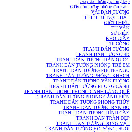
Giấy dán tường phòng bếp
Giấy dán tường phòng đọc sách
VẢI DÁN TƯỜNG
THIẾT KẾ NỘI THẤT
GIỚI THIỆU
TƯ VẤN
SỰ KIỆN
KHO GIẤY
THI CÔNG
TRANH DÁN TƯỜNG
TRANH DÁN TƯỜNG 3D
TRANH DÁN TƯỜNG HÀN QUỐC
TRANH DÁN TƯỜNG PHÒNG TRẺ EM
TRANH DÁN TƯỜNG PHÒNG NGỦ
TRANH DÁN TƯỜNG PHÒNG KHÁCH
TRANH DÁN TƯỜNG VĂN PHÒNG
TRANH DÁN TƯỜNG PHONG CẢNH
TRANH DÁN TƯỜNG PHONG CẢNH LÀNG QUÊ
TRANH DÁN TƯỜNG PHONG CẢNH BIỂN
TRANH DÁN TƯỜNG PHONG THỦY
TRANH DÁN TƯỜNG BẢN ĐỒ
TRANH DÁN TƯỜNG HÌNH CÂY
TRANH DÁN TRẦN ĐẸP
TRANH DÁN TƯỜNG ĐỘNG VẬT
TRANH DÁN TƯỜNG HỒ, SÔNG, SUỐI