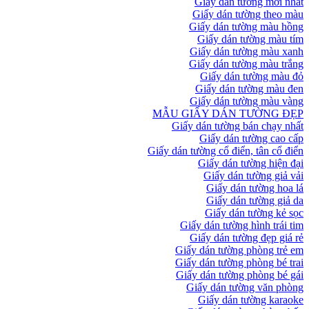
Giấy dán tường mới nhất
Giấy dán tường theo màu
Giấy dán tường màu hồng
Giấy dán tường màu tím
Giấy dán tường màu xanh
Giấy dán tường màu trắng
Giấy dán tường màu đỏ
Giấy dán tường màu đen
Giấy dán tường màu vàng
MẪU GIẤY DÁN TƯỜNG ĐẸP
Giấy dán tường bán chạy nhất
Giấy dán tường cao cấp
Giấy dán tường cổ điển, tân cổ điển
Giấy dán tường hiện đại
Giấy dán tường giả vải
Giấy dán tường hoa lá
Giấy dán tường giả da
Giấy dán tường kẻ sọc
Giấy dán tường hình trái tim
Giấy dán tường đẹp giá rẻ
Giấy dán tường phòng trẻ em
Giấy dán tường phòng bé trai
Giấy dán tường phòng bé gái
Giấy dán tường văn phòng
Giấy dán tường karaoke