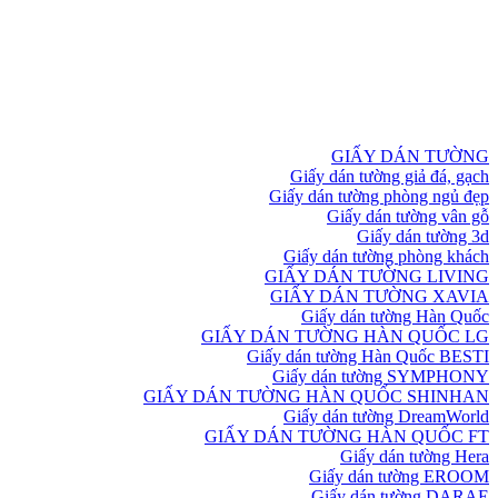
GIẤY DÁN TƯỜNG
Giấy dán tường giả đá, gạch
Giấy dán tường phòng ngủ đẹp
Giấy dán tường vân gỗ
Giấy dán tường 3d
Giấy dán tường phòng khách
GIẤY DÁN TƯỜNG LIVING
GIẤY DÁN TƯỜNG XAVIA
Giấy dán tường Hàn Quốc
GIẤY DÁN TƯỜNG HÀN QUỐC LG
Giấy dán tường Hàn Quốc BESTI
Giấy dán tường SYMPHONY
GIẤY DÁN TƯỜNG HÀN QUỐC SHINHAN
Giấy dán tường DreamWorld
GIẤY DÁN TƯỜNG HÀN QUỐC FT
Giấy dán tường Hera
Giấy dán tường EROOM
Giấy dán tường DARAE