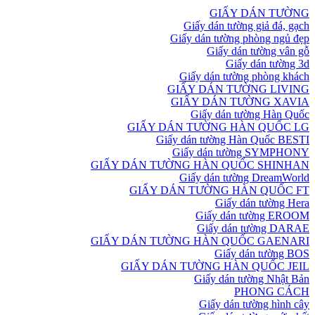
GIẤY DÁN TƯỜNG
Giấy dán tường giả đá, gạch
Giấy dán tường phòng ngủ đẹp
Giấy dán tường vân gỗ
Giấy dán tường 3d
Giấy dán tường phòng khách
GIẤY DÁN TƯỜNG LIVING
GIẤY DÁN TƯỜNG XAVIA
Giấy dán tường Hàn Quốc
GIẤY DÁN TƯỜNG HÀN QUỐC LG
Giấy dán tường Hàn Quốc BESTI
Giấy dán tường SYMPHONY
GIẤY DÁN TƯỜNG HÀN QUỐC SHINHAN
Giấy dán tường DreamWorld
GIẤY DÁN TƯỜNG HÀN QUỐC FT
Giấy dán tường Hera
Giấy dán tường EROOM
Giấy dán tường DARAE
GIẤY DÁN TƯỜNG HÀN QUỐC GAENARI
Giấy dán tường BOS
GIẤY DÁN TƯỜNG HÀN QUỐC JEIL
Giấy dán tường Nhật Bản
PHONG CÁCH
Giấy dán tường hình cây