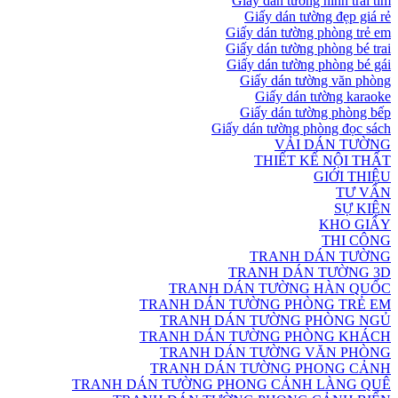
Giấy dán tường hình trái tim
Giấy dán tường đẹp giá rẻ
Giấy dán tường phòng trẻ em
Giấy dán tường phòng bé trai
Giấy dán tường phòng bé gái
Giấy dán tường văn phòng
Giấy dán tường karaoke
Giấy dán tường phòng bếp
Giấy dán tường phòng đọc sách
VẢI DÁN TƯỜNG
THIẾT KẾ NỘI THẤT
GIỚI THIỆU
TƯ VẤN
SỰ KIỆN
KHO GIẤY
THI CÔNG
TRANH DÁN TƯỜNG
TRANH DÁN TƯỜNG 3D
TRANH DÁN TƯỜNG HÀN QUỐC
TRANH DÁN TƯỜNG PHÒNG TRẺ EM
TRANH DÁN TƯỜNG PHÒNG NGỦ
TRANH DÁN TƯỜNG PHÒNG KHÁCH
TRANH DÁN TƯỜNG VĂN PHÒNG
TRANH DÁN TƯỜNG PHONG CẢNH
TRANH DÁN TƯỜNG PHONG CẢNH LÀNG QUÊ