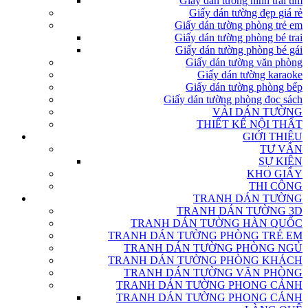
Giấy dán tường hình trái tim
Giấy dán tường đẹp giá rẻ
Giấy dán tường phòng trẻ em
Giấy dán tường phòng bé trai
Giấy dán tường phòng bé gái
Giấy dán tường văn phòng
Giấy dán tường karaoke
Giấy dán tường phòng bếp
Giấy dán tường phòng đọc sách
VẢI DÁN TƯỜNG
THIẾT KẾ NỘI THẤT
GIỚI THIỆU
TƯ VẤN
SỰ KIỆN
KHO GIẤY
THI CÔNG
TRANH DÁN TƯỜNG
TRANH DÁN TƯỜNG 3D
TRANH DÁN TƯỜNG HÀN QUỐC
TRANH DÁN TƯỜNG PHÒNG TRẺ EM
TRANH DÁN TƯỜNG PHÒNG NGỦ
TRANH DÁN TƯỜNG PHÒNG KHÁCH
TRANH DÁN TƯỜNG VĂN PHÒNG
TRANH DÁN TƯỜNG PHONG CẢNH
TRANH DÁN TƯỜNG PHONG CẢNH