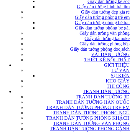
Giấy dán tường kẻ sọc
Giấy dán tường hình trái tim
Giấy dán tường đẹp giá rẻ
Giấy dán tường phòng trẻ em
Giấy dán tường phòng bé trai
Giấy dán tường phòng bé gái
Giấy dán tường văn phòng
Giấy dán tường karaoke
Giấy dán tường phòng bếp
Giấy dán tường phòng đọc sách
VẢI DÁN TƯỜNG
THIẾT KẾ NỘI THẤT
GIỚI THIỆU
TƯ VẤN
SỰ KIỆN
KHO GIẤY
THI CÔNG
TRANH DÁN TƯỜNG
TRANH DÁN TƯỜNG 3D
TRANH DÁN TƯỜNG HÀN QUỐC
TRANH DÁN TƯỜNG PHÒNG TRẺ EM
TRANH DÁN TƯỜNG PHÒNG NGỦ
TRANH DÁN TƯỜNG PHÒNG KHÁCH
TRANH DÁN TƯỜNG VĂN PHÒNG
TRANH DÁN TƯỜNG PHONG CẢNH