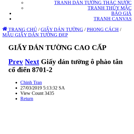
TRANH DÁN TƯỜNG THÁC NƯỚC
TRANH THỦY MẶC
BÁO GIÁ
TRANH CANVAS
TRANG CHỦ
/
GIẤY DÁN TƯỜNG
/
PHONG CÁCH
/
MẪU GIẤY DÁN TƯỜNG ĐẸP
GIẤY DÁN TƯỜNG CAO CẤP
Prev
Next
Giấy dán tường ô phào tân
cổ điển 8701-2
Chinh Tran
27/03/2019 5:13:32 SA
View Count 3435
Return