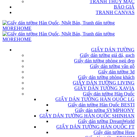
TRANH THỦY MẶC
BÁO GIÁ
TRANH CANVAS
GIẤY DÁN TƯỜNG
Giấy dán tường giả đá, gạch
Giấy dán tường phòng ngủ đẹp
Giấy dán tường vân gỗ
Giấy dán tường 3d
Giấy dán tường phòng khách
GIẤY DÁN TƯỜNG LIVING
GIẤY DÁN TƯỜNG XAVIA
Giấy dán tường Hàn Quốc
GIẤY DÁN TƯỜNG HÀN QUỐC LG
Giấy dán tường Hàn Quốc BESTI
Giấy dán tường SYMPHONY
GIẤY DÁN TƯỜNG HÀN QUỐC SHINHAN
Giấy dán tường DreamWorld
GIẤY DÁN TƯỜNG HÀN QUỐC FT
Giấy dán tường Hera