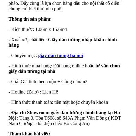
phào. Đây cũng là lựa chọn hàng đầu cho nội thất cổ điển
chung cư, biệt thự, nhà phố.
Thông tin sản phẩm:
- Kích thước: 1.06m x 15.6md
- Xuất xứ, chất liệu:
Giấy dán tường nhập khẩu chính
hãng
- Chuyên mục:
giay dan tuong ha noi
- Hình thức mua hàng: Đặt hàng online hoặc
tư vấn chọn
giấy dán tường tại nhà
- Giá: Giá tính theo cuộn + Công dán/m2
- Hotline (Zalo) : Liên Hệ
- Hình thức thanh toán: tiền mặt hoặc chuyển khoản
-
Địa chỉ Showroom giấy dán tường chính hãng tại Hà
Nội
: Tầng 3, Tòa T608, số 643A Phạm Văn Đồng ( KĐT
Nam Cường - đối diện chéo Bộ Công An)
Tham khảo bài viết: