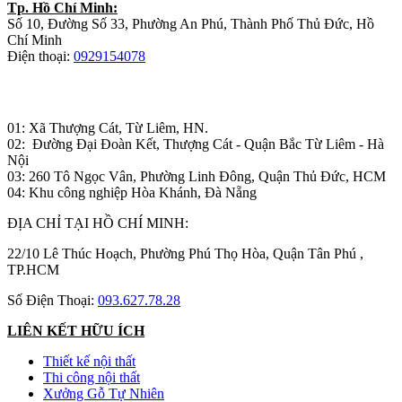
Tp. Hồ Chí Minh:
Số 10, Đường Số 33, Phường An Phú, Thành Phố Thủ Đức, Hồ
Chí Minh
Điện thoại:
0929154078
Nhà máy sản xuất đồ gỗ:
01: Xã Thượng Cát, Từ Liêm, HN.
02: Đường Đại Đoàn Kết, Thượng Cát - Quận Bắc Từ Liêm - Hà
Nội
03: 260 Tô Ngọc Vân, Phường Linh Đông, Quận Thủ Đức, HCM
04: Khu công nghiệp Hòa Khánh, Đà Nẵng
ĐỊA CHỈ TẠI HỒ CHÍ MINH:
22/10 Lê Thúc Hoạch, Phường Phú Thọ Hòa, Quận Tân Phú ,
TP.HCM
Số Điện Thoại:
093.627.78.28
LIÊN KẾT HỮU ÍCH
Thiết kế nội thất
Thi công nội thất
Xưởng Gỗ Tự Nhiên