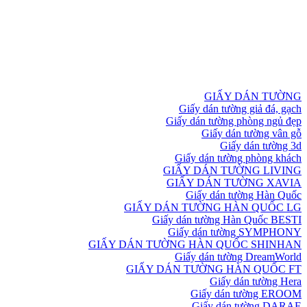
GIẤY DÁN TƯỜNG
Giấy dán tường giả đá, gạch
Giấy dán tường phòng ngủ đẹp
Giấy dán tường vân gỗ
Giấy dán tường 3d
Giấy dán tường phòng khách
GIẤY DÁN TƯỜNG LIVING
GIẤY DÁN TƯỜNG XAVIA
Giấy dán tường Hàn Quốc
GIẤY DÁN TƯỜNG HÀN QUỐC LG
Giấy dán tường Hàn Quốc BESTI
Giấy dán tường SYMPHONY
GIẤY DÁN TƯỜNG HÀN QUỐC SHINHAN
Giấy dán tường DreamWorld
GIẤY DÁN TƯỜNG HÀN QUỐC FT
Giấy dán tường Hera
Giấy dán tường EROOM
Giấy dán tường DARAE