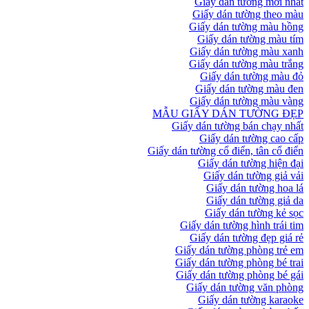
Giấy dán tường mới nhất
Giấy dán tường theo màu
Giấy dán tường màu hồng
Giấy dán tường màu tím
Giấy dán tường màu xanh
Giấy dán tường màu trắng
Giấy dán tường màu đỏ
Giấy dán tường màu đen
Giấy dán tường màu vàng
MẪU GIẤY DÁN TƯỜNG ĐẸP
Giấy dán tường bán chạy nhất
Giấy dán tường cao cấp
Giấy dán tường cổ điển, tân cổ điển
Giấy dán tường hiện đại
Giấy dán tường giả vải
Giấy dán tường hoa lá
Giấy dán tường giả da
Giấy dán tường kẻ sọc
Giấy dán tường hình trái tim
Giấy dán tường đẹp giá rẻ
Giấy dán tường phòng trẻ em
Giấy dán tường phòng bé trai
Giấy dán tường phòng bé gái
Giấy dán tường văn phòng
Giấy dán tường karaoke