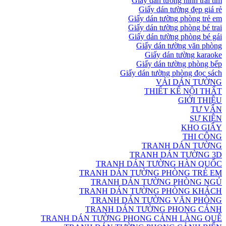
Giấy dán tường hình trái tim
Giấy dán tường đẹp giá rẻ
Giấy dán tường phòng trẻ em
Giấy dán tường phòng bé trai
Giấy dán tường phòng bé gái
Giấy dán tường văn phòng
Giấy dán tường karaoke
Giấy dán tường phòng bếp
Giấy dán tường phòng đọc sách
VẢI DÁN TƯỜNG
THIẾT KẾ NỘI THẤT
GIỚI THIỆU
TƯ VẤN
SỰ KIỆN
KHO GIẤY
THI CÔNG
TRANH DÁN TƯỜNG
TRANH DÁN TƯỜNG 3D
TRANH DÁN TƯỜNG HÀN QUỐC
TRANH DÁN TƯỜNG PHÒNG TRẺ EM
TRANH DÁN TƯỜNG PHÒNG NGỦ
TRANH DÁN TƯỜNG PHÒNG KHÁCH
TRANH DÁN TƯỜNG VĂN PHÒNG
TRANH DÁN TƯỜNG PHONG CẢNH
TRANH DÁN TƯỜNG PHONG CẢNH LÀNG QUÊ