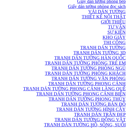
Giấy dán tường phòng bếp
Giấy dán tường phòng đọc sách
VẢI DÁN TƯỜNG
THIẾT KẾ NỘI THẤT
GIỚI THIỆU
TƯ VẤN
SỰ KIỆN
KHO GIẤY
THI CÔNG
TRANH DÁN TƯỜNG
TRANH DÁN TƯỜNG 3D
TRANH DÁN TƯỜNG HÀN QUỐC
TRANH DÁN TƯỜNG PHÒNG TRẺ EM
TRANH DÁN TƯỜNG PHÒNG NGỦ
TRANH DÁN TƯỜNG PHÒNG KHÁCH
TRANH DÁN TƯỜNG VĂN PHÒNG
TRANH DÁN TƯỜNG PHONG CẢNH
TRANH DÁN TƯỜNG PHONG CẢNH LÀNG QUÊ
TRANH DÁN TƯỜNG PHONG CẢNH BIỂN
TRANH DÁN TƯỜNG PHONG THỦY
TRANH DÁN TƯỜNG BẢN ĐỒ
TRANH DÁN TƯỜNG HÌNH CÂY
TRANH DÁN TRẦN ĐẸP
TRANH DÁN TƯỜNG ĐỘNG VẬT
TRANH DÁN TƯỜNG HỒ, SÔNG, SUỐI