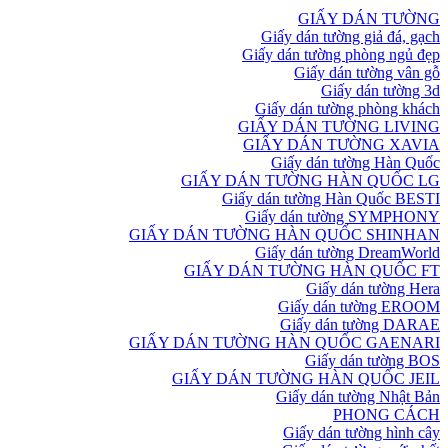
GIẤY DÁN TƯỜNG
Giấy dán tường giả đá, gạch
Giấy dán tường phòng ngủ đẹp
Giấy dán tường vân gỗ
Giấy dán tường 3d
Giấy dán tường phòng khách
GIẤY DÁN TƯỜNG LIVING
GIẤY DÁN TƯỜNG XAVIA
Giấy dán tường Hàn Quốc
GIẤY DÁN TƯỜNG HÀN QUỐC LG
Giấy dán tường Hàn Quốc BESTI
Giấy dán tường SYMPHONY
GIẤY DÁN TƯỜNG HÀN QUỐC SHINHAN
Giấy dán tường DreamWorld
GIẤY DÁN TƯỜNG HÀN QUỐC FT
Giấy dán tường Hera
Giấy dán tường EROOM
Giấy dán tường DARAE
GIẤY DÁN TƯỜNG HÀN QUỐC GAENARI
Giấy dán tường BOS
GIẤY DÁN TƯỜNG HÀN QUỐC JEIL
Giấy dán tường Nhật Bản
PHONG CÁCH
Giấy dán tường hình cây