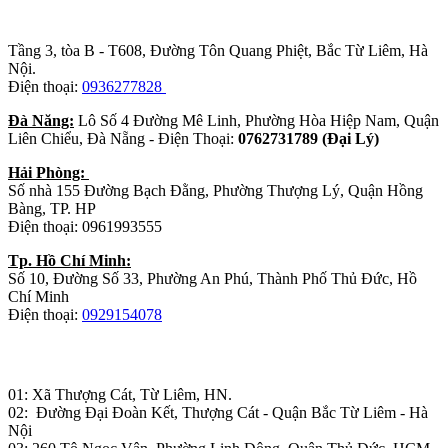
Trụ sở chính
:
Tầng 3, tòa B - T608, Đường Tôn Quang Phiệt, Bắc Từ Liêm, Hà
Nội.
Điện thoại:
0936277828
Đà Năng:
Lô Số 4 Đường Mê Linh, Phường Hòa Hiệp Nam, Quận
Liên Chiểu, Đà Nẵng - Điện Thoại:
0762731789 (Đại Lý)
Hải Phòng:
Số nhà 155 Đường Bạch Đằng, Phường Thượng Lý, Quận Hồng
Bàng, TP. HP
Điện thoại: 0961993555
Tp. Hồ Chí Minh:
Số 10, Đường Số 33, Phường An Phú, Thành Phố Thủ Đức, Hồ
Chí Minh
Điện thoại:
0929154078
Nhà máy sản xuất đồ gỗ:
01: Xã Thượng Cát, Từ Liêm, HN.
02: Đường Đại Đoàn Kết, Thượng Cát - Quận Bắc Từ Liêm - Hà
Nội