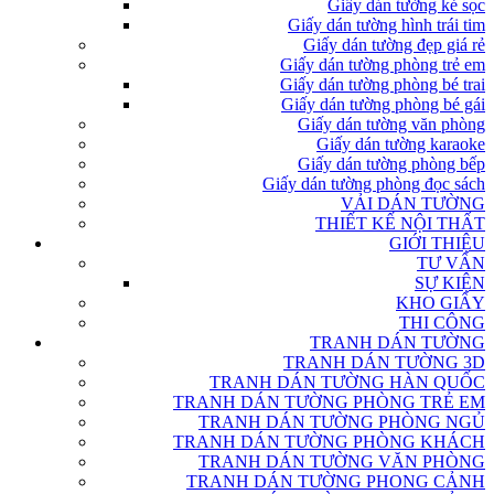
Giấy dán tường kẻ sọc
Giấy dán tường hình trái tim
Giấy dán tường đẹp giá rẻ
Giấy dán tường phòng trẻ em
Giấy dán tường phòng bé trai
Giấy dán tường phòng bé gái
Giấy dán tường văn phòng
Giấy dán tường karaoke
Giấy dán tường phòng bếp
Giấy dán tường phòng đọc sách
VẢI DÁN TƯỜNG
THIẾT KẾ NỘI THẤT
GIỚI THIỆU
TƯ VẤN
SỰ KIỆN
KHO GIẤY
THI CÔNG
TRANH DÁN TƯỜNG
TRANH DÁN TƯỜNG 3D
TRANH DÁN TƯỜNG HÀN QUỐC
TRANH DÁN TƯỜNG PHÒNG TRẺ EM
TRANH DÁN TƯỜNG PHÒNG NGỦ
TRANH DÁN TƯỜNG PHÒNG KHÁCH
TRANH DÁN TƯỜNG VĂN PHÒNG
TRANH DÁN TƯỜNG PHONG CẢNH