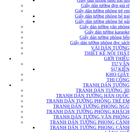
Giấy dán tường hình trái tim
Giấy dán tường đẹp giá rẻ
Giấy dán tường phòng trẻ em
Giấy dán tường phòng bé trai
Giấy dán tường phòng bé gái
Giấy dán tường văn phòng
Giấy dán tường karaoke
Giấy dán tường phòng bếp
Giấy dán tường phòng đọc sách
VẢI DÁN TƯỜNG
THIẾT KẾ NỘI THẤT
GIỚI THIỆU
TƯ VẤN
SỰ KIỆN
KHO GIẤY
THI CÔNG
TRANH DÁN TƯỜNG
TRANH DÁN TƯỜNG 3D
TRANH DÁN TƯỜNG HÀN QUỐC
TRANH DÁN TƯỜNG PHÒNG TRẺ EM
TRANH DÁN TƯỜNG PHÒNG NGỦ
TRANH DÁN TƯỜNG PHÒNG KHÁCH
TRANH DÁN TƯỜNG VĂN PHÒNG
TRANH DÁN TƯỜNG PHONG CẢNH
TRANH DÁN TƯỜNG PHONG CẢNH