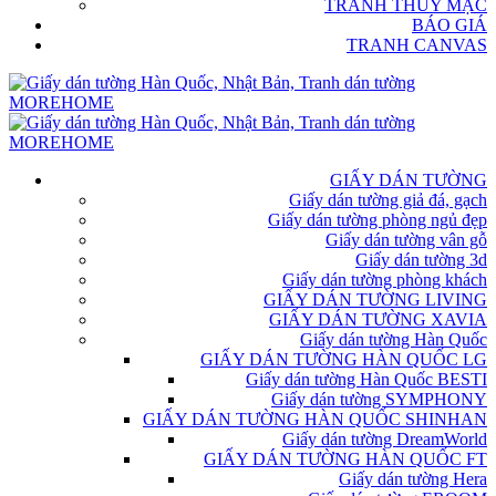
TRANH THỦY MẶC
BÁO GIÁ
TRANH CANVAS
GIẤY DÁN TƯỜNG
Giấy dán tường giả đá, gạch
Giấy dán tường phòng ngủ đẹp
Giấy dán tường vân gỗ
Giấy dán tường 3d
Giấy dán tường phòng khách
GIẤY DÁN TƯỜNG LIVING
GIẤY DÁN TƯỜNG XAVIA
Giấy dán tường Hàn Quốc
GIẤY DÁN TƯỜNG HÀN QUỐC LG
Giấy dán tường Hàn Quốc BESTI
Giấy dán tường SYMPHONY
GIẤY DÁN TƯỜNG HÀN QUỐC SHINHAN
Giấy dán tường DreamWorld
GIẤY DÁN TƯỜNG HÀN QUỐC FT
Giấy dán tường Hera