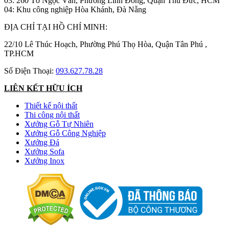
03: 260 Tô Ngọc Vân, Phường Linh Đông, Quận Thủ Đức, HCM
04: Khu công nghiệp Hòa Khánh, Đà Nẵng
ĐỊA CHỈ TẠI HỒ CHÍ MINH:
22/10 Lê Thúc Hoạch, Phường Phú Thọ Hòa, Quận Tân Phú ,
TP.HCM
Số Điện Thoại:
093.627.78.28
LIÊN KẾT HỮU ÍCH
Thiết kế nội thất
Thi công nội thất
Xưởng Gỗ Tự Nhiên
Xưởng Gỗ Công Nghiệp
Xưởng Đá
Xưởng Sofa
Xưởng Inox