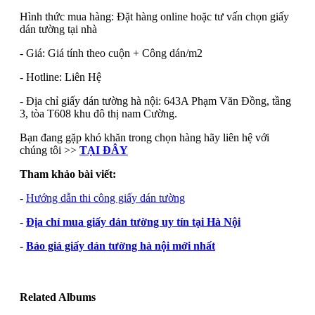
Hình thức mua hàng: Đặt hàng online hoặc tư vấn chọn giấy
dán tường tại nhà
- Giá: Giá tính theo cuộn + Công dán/m2
- Hotline: Liên Hệ
- Địa chỉ giấy dán tường hà nội: 643A Phạm Văn Đồng, tầng
3, tòa T608 khu đô thị nam Cường.
Bạn đang gặp khó khăn trong chọn hàng hãy liên hệ với
chúng tôi >>
TẠI ĐÂY
Tham khảo bài viết:
-
Hướng dẫn thi công giấy dán tường
-
Địa chỉ mua giấy dán tường uy tín tại Hà Nội
-
Báo giá giấy dán tường hà nội mới nhất
Related Albums