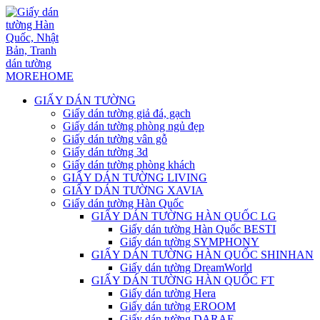
GIẤY DÁN TƯỜNG
Giấy dán tường giả đá, gạch
Giấy dán tường phòng ngủ đẹp
Giấy dán tường vân gỗ
Giấy dán tường 3d
Giấy dán tường phòng khách
GIẤY DÁN TƯỜNG LIVING
GIẤY DÁN TƯỜNG XAVIA
Giấy dán tường Hàn Quốc
GIẤY DÁN TƯỜNG HÀN QUỐC LG
Giấy dán tường Hàn Quốc BESTI
Giấy dán tường SYMPHONY
GIẤY DÁN TƯỜNG HÀN QUỐC SHINHAN
Giấy dán tường DreamWorld
GIẤY DÁN TƯỜNG HÀN QUỐC FT
Giấy dán tường Hera
Giấy dán tường EROOM
Giấy dán tường DARAE