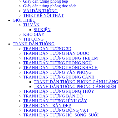
Giấy dán tường phòng bếp
Giấy dán tường phòng đọc sách
VẢI DÁN TƯỜNG
THIẾT KẾ NỘI THẤT
GIỚI THIỆU
TƯ VẤN
SỰ KIỆN
KHO GIẤY
THI CÔNG
TRANH DÁN TƯỜNG
TRANH DÁN TƯỜNG 3D
TRANH DÁN TƯỜNG HÀN QUỐC
TRANH DÁN TƯỜNG PHÒNG TRẺ EM
TRANH DÁN TƯỜNG PHÒNG NGỦ
TRANH DÁN TƯỜNG PHÒNG KHÁCH
TRANH DÁN TƯỜNG VĂN PHÒNG
TRANH DÁN TƯỜNG PHONG CẢNH
TRANH DÁN TƯỜNG PHONG CẢNH LÀNG
TRANH DÁN TƯỜNG PHONG CẢNH BIỂN
TRANH DÁN TƯỜNG PHONG THỦY
TRANH DÁN TƯỜNG BẢN ĐỒ
TRANH DÁN TƯỜNG HÌNH CÂY
TRANH DÁN TRẦN ĐẸP
TRANH DÁN TƯỜNG ĐỘNG VẬT
TRANH DÁN TƯỜNG HỒ, SÔNG, SUỐI