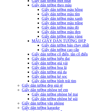
Giấy dán tường mới nhất
Giấy dán tường theo màu
Giấy dán tường màu hồng
Giấy dán tường màu tím
Giấy dán tường màu xanh
Giấy dán tường màu trắng
Giấy dán tường màu đỏ
Giấy dán tường màu đen
Giấy dán tường màu vàng
MẪU GIẤY DÁN TƯỜNG ĐẸP
Giấy dán tường bán chạy nhất
Giấy dán tường cao cấp
Giấy dán tường cổ điển, tân cổ điển
Giấy dán tường hiện đại
Giấy dán tường giả vải
Giấy dán tường hoa lá
Giấy dán tường giả da
Giấy dán tường kẻ sọc
Giấy dán tường hình trái tim
Giấy dán tường đẹp giá rẻ
Giấy dán tường phòng trẻ em
Giấy dán tường phòng bé trai
Giấy dán tường phòng bé gái
Giấy dán tường văn phòng
Giấy dán tường karaoke