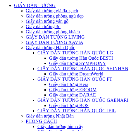
GIẤY DÁN TƯỜNG
Giấy dán tường giả đá, gạch
Giấy dán tường phòng ngủ đẹp
Giấy dán tường vân gỗ
Giấy dán tường 3d
Giấy dán tường phòng khách
GIẤY DÁN TƯỜNG LIVING
GIẤY DÁN TƯỜNG XAVIA
Giấy dán tường Hàn Quốc
GIẤY DÁN TƯỜNG HÀN QUỐC LG
Giấy dán tường Hàn Quốc BESTI
Giấy dán tường SYMPHONY
GIẤY DÁN TƯỜNG HÀN QUỐC SHINHAN
Giấy dán tường DreamWorld
GIẤY DÁN TƯỜNG HÀN QUỐC FT
Giấy dán tường Hera
Giấy dán tường EROOM
Giấy dán tường DARAE
GIẤY DÁN TƯỜNG HÀN QUỐC GAENARI
Giấy dán tường BOS
GIẤY DÁN TƯỜNG HÀN QUỐC JEIL
Giấy dán tường Nhật Bản
PHONG CÁCH
Giấy dán tường hình cây