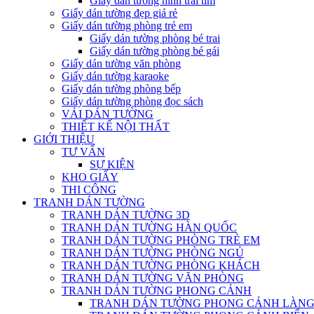
Giấy dán tường hình trái tim
Giấy dán tường đẹp giá rẻ
Giấy dán tường phòng trẻ em
Giấy dán tường phòng bé trai
Giấy dán tường phòng bé gái
Giấy dán tường văn phòng
Giấy dán tường karaoke
Giấy dán tường phòng bếp
Giấy dán tường phòng đọc sách
VẢI DÁN TƯỜNG
THIẾT KẾ NỘI THẤT
GIỚI THIỆU
TƯ VẤN
SỰ KIỆN
KHO GIẤY
THI CÔNG
TRANH DÁN TƯỜNG
TRANH DÁN TƯỜNG 3D
TRANH DÁN TƯỜNG HÀN QUỐC
TRANH DÁN TƯỜNG PHÒNG TRẺ EM
TRANH DÁN TƯỜNG PHÒNG NGỦ
TRANH DÁN TƯỜNG PHÒNG KHÁCH
TRANH DÁN TƯỜNG VĂN PHÒNG
TRANH DÁN TƯỜNG PHONG CẢNH
TRANH DÁN TƯỜNG PHONG CẢNH LÀNG